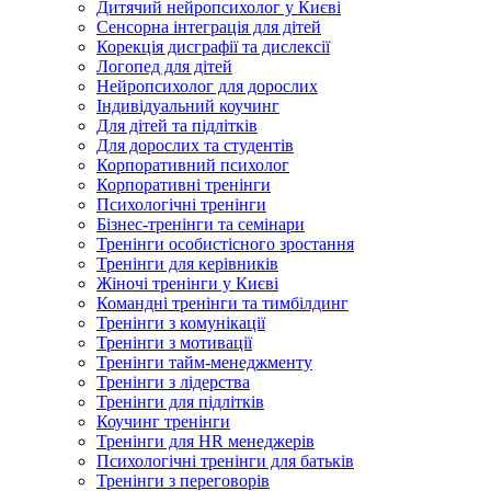
Дитячий нейропсихолог у Києві
Сенсорна інтеграція для дітей
Корекція дисграфії та дислексії
Логопед для дітей
Нейропсихолог для дорослих
Індивідуальний коучинг
Для дітей та підлітків
Для дорослих та студентів
Корпоративний психолог
Корпоративні тренінги
Психологічні тренінги
Бізнес-тренінги та семінари
Тренінги особистісного зростання
Тренінги для керівників
Жіночі тренінги у Києві
Командні тренінги та тимбілдинг
Тренінги з комунікації
Тренінги з мотивації
Тренінги тайм-менеджменту
Тренінги з лідерства
Тренінги для підлітків
Коучинг тренінги
Тренінги для HR менеджерів
Психологічні тренінги для батьків
Тренінги з переговорів