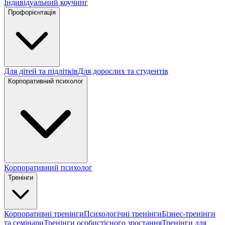
Індивідуальний коучинг
Профорієнтація
Для дітей та підлітків
Для дорослих та студентів
Корпоративний психолог
Корпоративний психолог
Тренінги
Корпоративні тренінги
Психологічні тренінги
Бізнес-тренінги
та семінари
Тренінги особистісного зростання
Тренінги для