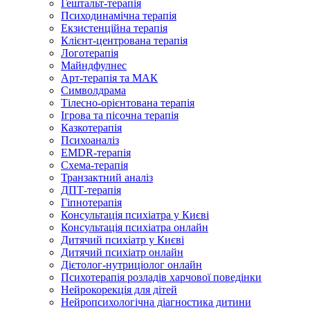
Гештальт-терапія
Психодинамічна терапія
Екзистенційна терапія
Клієнт-центрована терапія
Логотерапія
Майндфулнес
Арт-терапія та МАК
Символдрама
Тілесно-орієнтована терапія
Ігрова та пісочна терапія
Казкотерапія
Психоаналіз
EMDR-терапія
Схема-терапія
Транзактний аналіз
ДПТ-терапія
Гіпнотерапія
Консультація психіатра у Києві
Консультація психіатра онлайн
Дитячий психіатр у Києві
Дитячий психіатр онлайн
Дієтолог-нутриціолог онлайн
Психотерапія розладів харчової поведінки
Нейрокорекція для дітей
Нейропсихологічна діагностика дитини