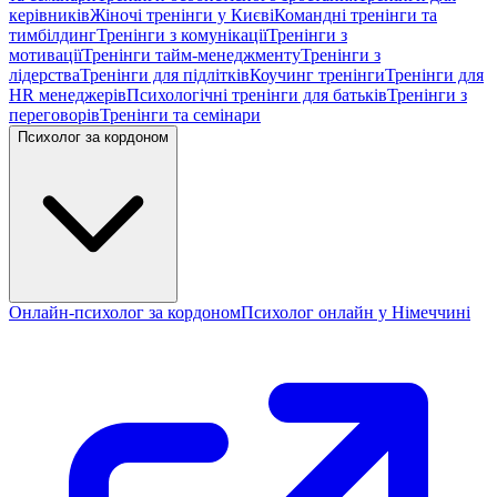
керівників
Жіночі тренінги у Києві
Командні тренінги та
тимбілдинг
Тренінги з комунікації
Тренінги з
мотивації
Тренінги тайм-менеджменту
Тренінги з
лідерства
Тренінги для підлітків
Коучинг тренінги
Тренінги для
HR менеджерів
Психологічні тренінги для батьків
Тренінги з
переговорів
Тренінги та семінари
Психолог за кордоном
Онлайн-психолог за кордоном
Психолог онлайн у Німеччині