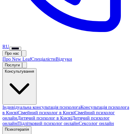
RU
Про нас
Про New Leaf
Спеціалісти
Відгуки
Послуги
Консультування
Індивідуальна консультація психолога
Консультація психолога
в Києві
Сімейний психолог в Києві
Сімейний психолог
онлайн
Дитячий психолог в Києві
Дитячий психолог
онлайн
Підлітковий психолог онлайн
Сексолог онлайн
Психотерапія