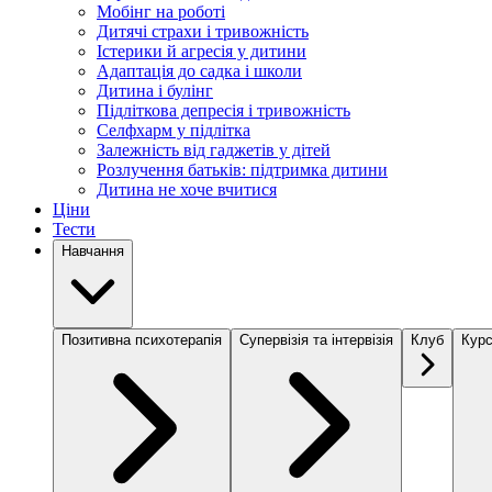
Мобінг на роботі
Дитячі страхи і тривожність
Істерики й агресія у дитини
Адаптація до садка і школи
Дитина і булінг
Підліткова депресія і тривожність
Селфхарм у підлітка
Залежність від гаджетів у дітей
Розлучення батьків: підтримка дитини
Дитина не хоче вчитися
Ціни
Тести
Навчання
Позитивна психотерапія
Супервізія та інтервізія
Клуб
Курс