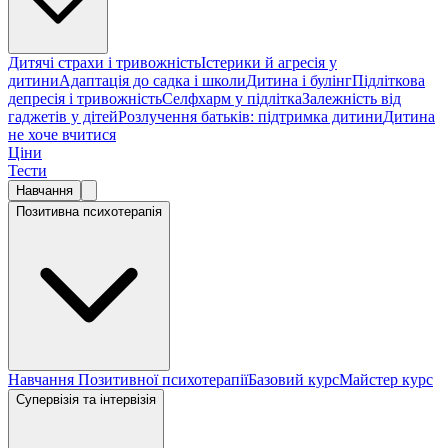
Дитячі страхи і тривожність
Істерики й агресія у
дитини
Адаптація до садка і школи
Дитина і булінг
Підліткова
депресія і тривожність
Селфхарм у підлітка
Залежність від
гаджетів у дітей
Розлучення батьків: підтримка дитини
Дитина
не хоче вчитися
Ціни
Тести
Навчання
Позитивна психотерапія
Навчання Позитивної психотерапії
Базовий курс
Майстер курс
Супервізія та інтервізія