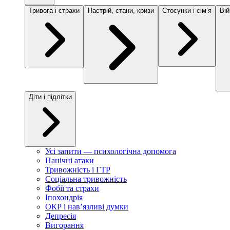
Тривога і страхи
Настрій, стани, кризи
Стосунки і сімʼя
Вій
Діти і підлітки
Усі запити — психологічна допомога
Панічні атаки
Тривожність і ГТР
Соціальна тривожність
Фобії та страхи
Іпохондрія
ОКР і навʼязливі думки
Депресія
Вигорання