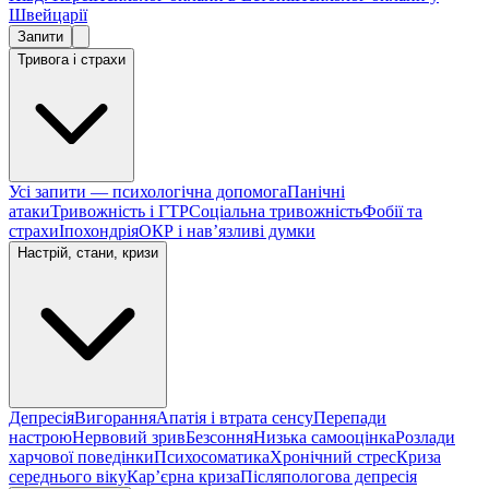
Швейцарії
Запити
Тривога і страхи
Усі запити — психологічна допомога
Панічні
атаки
Тривожність і ГТР
Соціальна тривожність
Фобії та
страхи
Іпохондрія
ОКР і навʼязливі думки
Настрій, стани, кризи
Депресія
Вигорання
Апатія і втрата сенсу
Перепади
настрою
Нервовий зрив
Безсоння
Низька самооцінка
Розлади
харчової поведінки
Психосоматика
Хронічний стрес
Криза
середнього віку
Карʼєрна криза
Післяпологова депресія