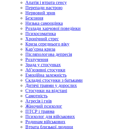
Апатія і втрата сенсу
Перепади настрою
Нервовий зрив
Безсоння
Низька самооцінка
Розлади харчової поведінки
Психосоматика
Хронічний стрес
Криза середнього віку
Карʼєрна криза
Післяпологова депресія
Розлучення
Зрада у стосунках
Абʼюзивні стосунки
Емоційна залежність
Складні стосунки з батьками
Дитячі травми у дорослих
Стосунки на відстані
Самотність
Агресія і гнів
Жіночий психолог
ПТСР і травма
Психолог для військових
Родинам військових
Втрата близької людини