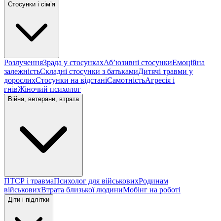
Стосунки і сімʼя
Розлучення
Зрада у стосунках
Абʼюзивні стосунки
Емоційна
залежність
Складні стосунки з батьками
Дитячі травми у
дорослих
Стосунки на відстані
Самотність
Агресія і
гнів
Жіночий психолог
Війна, ветерани, втрата
ПТСР і травма
Психолог для військових
Родинам
військових
Втрата близької людини
Мобінг на роботі
Діти і підлітки