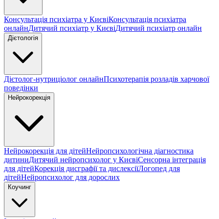
Консультація психіатра у Києві
Консультація психіатра
онлайн
Дитячий психіатр у Києві
Дитячий психіатр онлайн
Дієтологія
Дієтолог-нутриціолог онлайн
Психотерапія розладів харчової
поведінки
Нейрокорекція
Нейрокорекція для дітей
Нейропсихологічна діагностика
дитини
Дитячий нейропсихолог у Києві
Сенсорна інтеграція
для дітей
Корекція дисграфії та дислексії
Логопед для
дітей
Нейропсихолог для дорослих
Коучинг