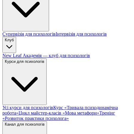
Супервізія для психологів
Інтервізія для психологів
Клуб
New Leaf Академія — клуб для психологів
Курси для психологів
Усі курси для психологів
Курс «Тривала психодинамічна
робота»
Цикл майстер-класів «Мова метафори»
Тренінг
«Розвиток практики психолога»
Канал для психологів