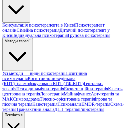
Консультація психотерапевта в Києві
Психотерапевт
онлайн
Сімейна психотерапія
Дитячий психотерапевт у
Києві
Індивідуальна психотерапія
Групова психотерапія
Методи терапії
Усі методи — види психотерапії
Позитивна
психотерапія
Когнітивно-поведінкова
(КПТ)
Травмофокусована КПТ (ТФ-КПТ)
Гештальт-
терапія
Психодинамічна терапія
Екзистенційна терапія
Клієнт-
центрована терапія
Логотерапія
Майндфулнес
Арт-терапія та
МАК
Символдрама
Тілесно-орієнтована терапія
Ігрова та
пісочна терапія
Казкотерапія
Психоаналіз
EMDR-терапія
Схема-
терапія
Транзактний аналіз
ДПТ-терапія
Гіпнотерапія
Психіатрія