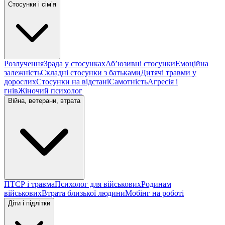
Стосунки і сімʼя
Розлучення
Зрада у стосунках
Абʼюзивні стосунки
Емоційна
залежність
Складні стосунки з батьками
Дитячі травми у
дорослих
Стосунки на відстані
Самотність
Агресія і
гнів
Жіночий психолог
Війна, ветерани, втрата
ПТСР і травма
Психолог для військових
Родинам
військових
Втрата близької людини
Мобінг на роботі
Діти і підлітки