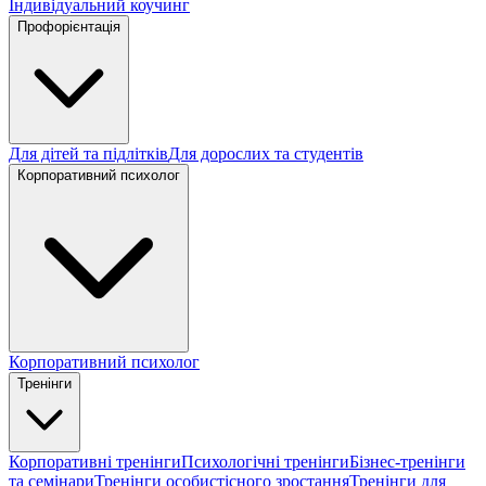
Індивідуальний коучинг
Профорієнтація
Для дітей та підлітків
Для дорослих та студентів
Корпоративний психолог
Корпоративний психолог
Тренінги
Корпоративні тренінги
Психологічні тренінги
Бізнес-тренінги
та семінари
Тренінги особистісного зростання
Тренінги для