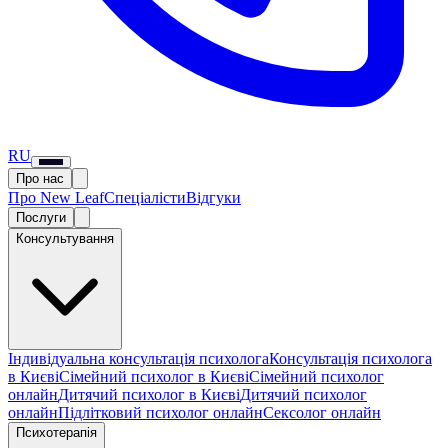
RU
Про нас
Про New Leaf
Спеціалісти
Відгуки
Послуги
Консультування
Індивідуальна консультація психолога
Консультація психолога
в Києві
Сімейний психолог в Києві
Сімейний психолог
онлайн
Дитячий психолог в Києві
Дитячий психолог
онлайн
Підлітковий психолог онлайн
Сексолог онлайн
Психотерапія