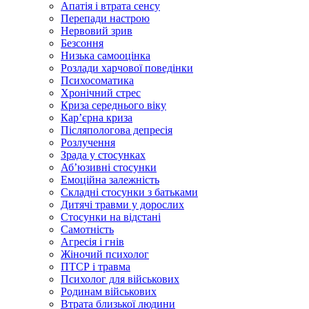
Апатія і втрата сенсу
Перепади настрою
Нервовий зрив
Безсоння
Низька самооцінка
Розлади харчової поведінки
Психосоматика
Хронічний стрес
Криза середнього віку
Карʼєрна криза
Післяпологова депресія
Розлучення
Зрада у стосунках
Абʼюзивні стосунки
Емоційна залежність
Складні стосунки з батьками
Дитячі травми у дорослих
Стосунки на відстані
Самотність
Агресія і гнів
Жіночий психолог
ПТСР і травма
Психолог для військових
Родинам військових
Втрата близької людини