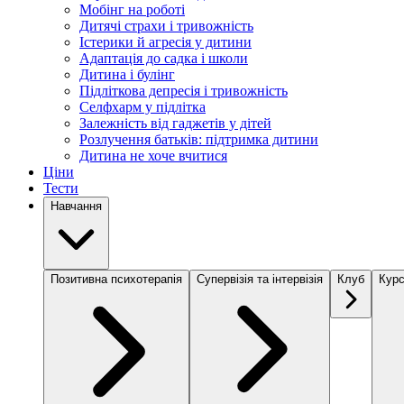
Мобінг на роботі
Дитячі страхи і тривожність
Істерики й агресія у дитини
Адаптація до садка і школи
Дитина і булінг
Підліткова депресія і тривожність
Селфхарм у підлітка
Залежність від гаджетів у дітей
Розлучення батьків: підтримка дитини
Дитина не хоче вчитися
Ціни
Тести
Навчання
Позитивна психотерапія
Супервізія та інтервізія
Клуб
Курс