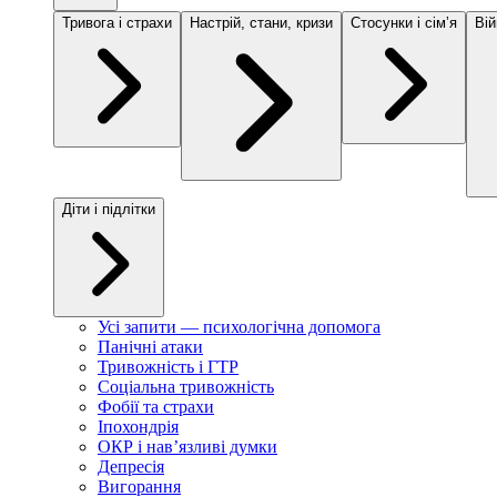
Тривога і страхи
Настрій, стани, кризи
Стосунки і сімʼя
Вій
Діти і підлітки
Усі запити — психологічна допомога
Панічні атаки
Тривожність і ГТР
Соціальна тривожність
Фобії та страхи
Іпохондрія
ОКР і навʼязливі думки
Депресія
Вигорання