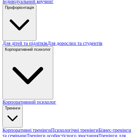
Індивідуальний коучинг
Профорієнтація
Для дітей та підлітків
Для дорослих та студентів
Корпоративний психолог
Корпоративний психолог
Тренінги
Корпоративні тренінги
Психологічні тренінги
Бізнес-тренінги
та семінари
Тренінги особистісного зростання
Тренінги для