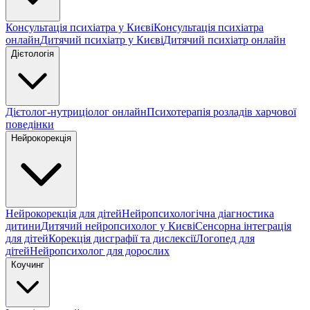
Консультація психіатра у Києві
Консультація психіатра
онлайн
Дитячий психіатр у Києві
Дитячий психіатр онлайн
Дієтологія
Дієтолог-нутриціолог онлайн
Психотерапія розладів харчової
поведінки
Нейрокорекція
Нейрокорекція для дітей
Нейропсихологічна діагностика
дитини
Дитячий нейропсихолог у Києві
Сенсорна інтеграція
для дітей
Корекція дисграфії та дислексії
Логопед для
дітей
Нейропсихолог для дорослих
Коучинг