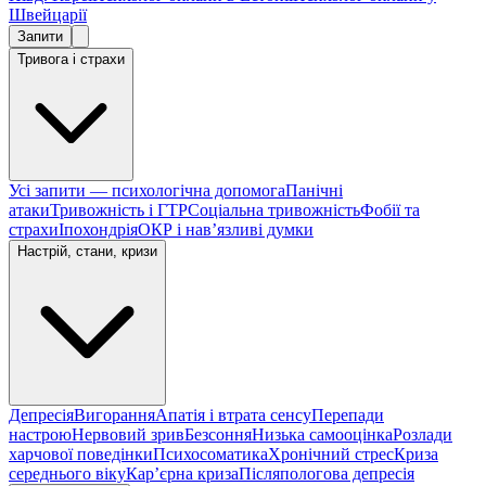
Швейцарії
Запити
Тривога і страхи
Усі запити — психологічна допомога
Панічні
атаки
Тривожність і ГТР
Соціальна тривожність
Фобії та
страхи
Іпохондрія
ОКР і навʼязливі думки
Настрій, стани, кризи
Депресія
Вигорання
Апатія і втрата сенсу
Перепади
настрою
Нервовий зрив
Безсоння
Низька самооцінка
Розлади
харчової поведінки
Психосоматика
Хронічний стрес
Криза
середнього віку
Карʼєрна криза
Післяпологова депресія