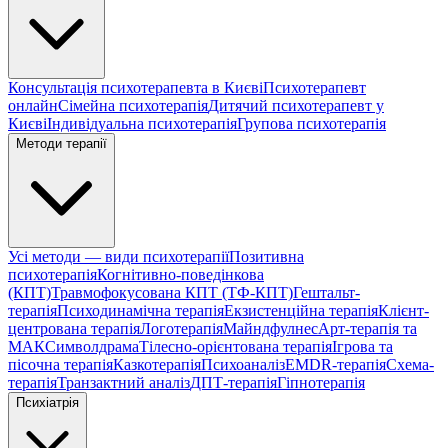
Консультація психотерапевта в Києві
Психотерапевт
онлайн
Сімейна психотерапія
Дитячий психотерапевт у
Києві
Індивідуальна психотерапія
Групова психотерапія
Методи терапії
Усі методи — види психотерапії
Позитивна
психотерапія
Когнітивно-поведінкова
(КПТ)
Травмофокусована КПТ (ТФ-КПТ)
Гештальт-
терапія
Психодинамічна терапія
Екзистенційна терапія
Клієнт-
центрована терапія
Логотерапія
Майндфулнес
Арт-терапія та
МАК
Символдрама
Тілесно-орієнтована терапія
Ігрова та
пісочна терапія
Казкотерапія
Психоаналіз
EMDR-терапія
Схема-
терапія
Транзактний аналіз
ДПТ-терапія
Гіпнотерапія
Психіатрія