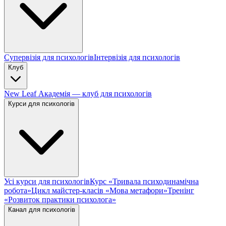
Супервізія для психологів
Інтервізія для психологів
Клуб
New Leaf Академія — клуб для психологів
Курси для психологів
Усі курси для психологів
Курс «Тривала психодинамічна
робота»
Цикл майстер-класів «Мова метафори»
Тренінг
«Розвиток практики психолога»
Канал для психологів