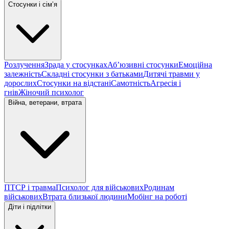
Стосунки і сімʼя
Розлучення
Зрада у стосунках
Абʼюзивні стосунки
Емоційна
залежність
Складні стосунки з батьками
Дитячі травми у
дорослих
Стосунки на відстані
Самотність
Агресія і
гнів
Жіночий психолог
Війна, ветерани, втрата
ПТСР і травма
Психолог для військових
Родинам
військових
Втрата близької людини
Мобінг на роботі
Діти і підлітки