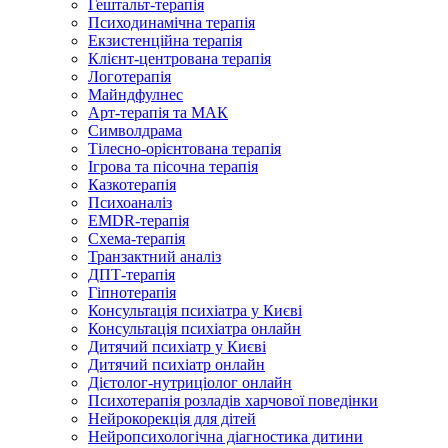
Гештальт-терапія
Психодинамічна терапія
Екзистенційна терапія
Клієнт-центрована терапія
Логотерапія
Майндфулнес
Арт-терапія та МАК
Символдрама
Тілесно-орієнтована терапія
Ігрова та пісочна терапія
Казкотерапія
Психоаналіз
EMDR-терапія
Схема-терапія
Транзактний аналіз
ДПТ-терапія
Гіпнотерапія
Консультація психіатра у Києві
Консультація психіатра онлайн
Дитячий психіатр у Києві
Дитячий психіатр онлайн
Дієтолог-нутриціолог онлайн
Психотерапія розладів харчової поведінки
Нейрокорекція для дітей
Нейропсихологічна діагностика дитини