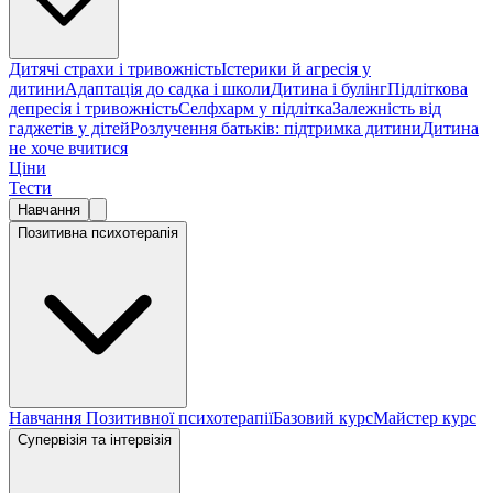
Дитячі страхи і тривожність
Істерики й агресія у
дитини
Адаптація до садка і школи
Дитина і булінг
Підліткова
депресія і тривожність
Селфхарм у підлітка
Залежність від
гаджетів у дітей
Розлучення батьків: підтримка дитини
Дитина
не хоче вчитися
Ціни
Тести
Навчання
Позитивна психотерапія
Навчання Позитивної психотерапії
Базовий курс
Майстер курс
Супервізія та інтервізія