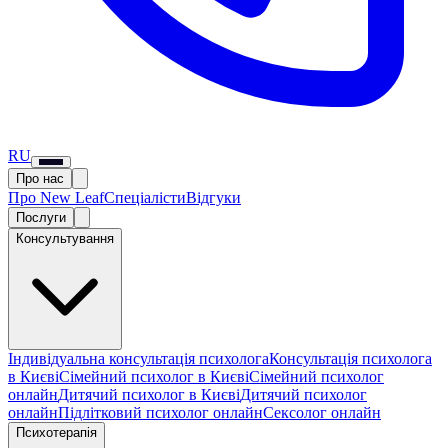
RU
Про нас
Про New Leaf
Спеціалісти
Відгуки
Послуги
Консультування
Індивідуальна консультація психолога
Консультація психолога
в Києві
Сімейний психолог в Києві
Сімейний психолог
онлайн
Дитячий психолог в Києві
Дитячий психолог
онлайн
Підлітковий психолог онлайн
Сексолог онлайн
Психотерапія