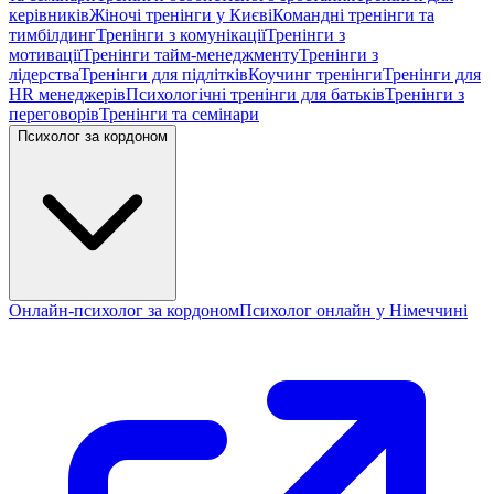
керівників
Жіночі тренінги у Києві
Командні тренінги та
тимбілдинг
Тренінги з комунікації
Тренінги з
мотивації
Тренінги тайм-менеджменту
Тренінги з
лідерства
Тренінги для підлітків
Коучинг тренінги
Тренінги для
HR менеджерів
Психологічні тренінги для батьків
Тренінги з
переговорів
Тренінги та семінари
Психолог за кордоном
Онлайн-психолог за кордоном
Психолог онлайн у Німеччині