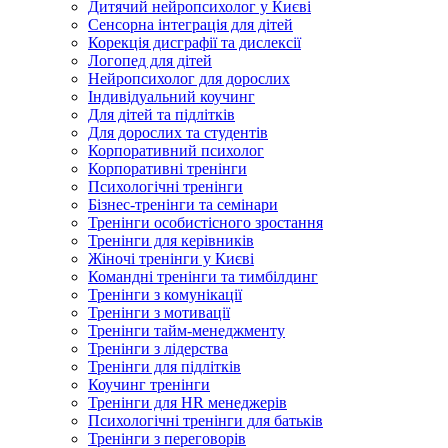
Дитячий нейропсихолог у Києві
Сенсорна інтеграція для дітей
Корекція дисграфії та дислексії
Логопед для дітей
Нейропсихолог для дорослих
Індивідуальний коучинг
Для дітей та підлітків
Для дорослих та студентів
Корпоративний психолог
Корпоративні тренінги
Психологічні тренінги
Бізнес-тренінги та семінари
Тренінги особистісного зростання
Тренінги для керівників
Жіночі тренінги у Києві
Командні тренінги та тимбілдинг
Тренінги з комунікації
Тренінги з мотивації
Тренінги тайм-менеджменту
Тренінги з лідерства
Тренінги для підлітків
Коучинг тренінги
Тренінги для HR менеджерів
Психологічні тренінги для батьків
Тренінги з переговорів