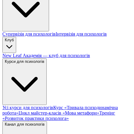
Супервізія для психологів
Інтервізія для психологів
Клуб
New Leaf Академія — клуб для психологів
Курси для психологів
Усі курси для психологів
Курс «Тривала психодинамічна
робота»
Цикл майстер-класів «Мова метафори»
Тренінг
«Розвиток практики психолога»
Канал для психологів