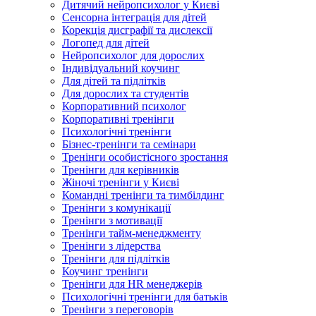
Дитячий нейропсихолог у Києві
Сенсорна інтеграція для дітей
Корекція дисграфії та дислексії
Логопед для дітей
Нейропсихолог для дорослих
Індивідуальний коучинг
Для дітей та підлітків
Для дорослих та студентів
Корпоративний психолог
Корпоративні тренінги
Психологічні тренінги
Бізнес-тренінги та семінари
Тренінги особистісного зростання
Тренінги для керівників
Жіночі тренінги у Києві
Командні тренінги та тимбілдинг
Тренінги з комунікації
Тренінги з мотивації
Тренінги тайм-менеджменту
Тренінги з лідерства
Тренінги для підлітків
Коучинг тренінги
Тренінги для HR менеджерів
Психологічні тренінги для батьків
Тренінги з переговорів