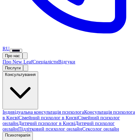
RU
Про нас
Про New Leaf
Спеціалісти
Відгуки
Послуги
Консультування
Індивідуальна консультація психолога
Консультація психолога
в Києві
Сімейний психолог в Києві
Сімейний психолог
онлайн
Дитячий психолог в Києві
Дитячий психолог
онлайн
Підлітковий психолог онлайн
Сексолог онлайн
Психотерапія