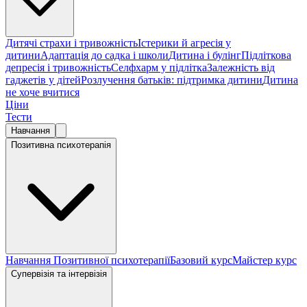
Дитячі страхи і тривожність
Істерики й агресія у
дитини
Адаптація до садка і школи
Дитина і булінг
Підліткова
депресія і тривожність
Селфхарм у підлітка
Залежність від
гаджетів у дітей
Розлучення батьків: підтримка дитини
Дитина
не хоче вчитися
Ціни
Тести
Навчання
Позитивна психотерапія
Навчання Позитивної психотерапії
Базовий курс
Майстер курс
Супервізія та інтервізія