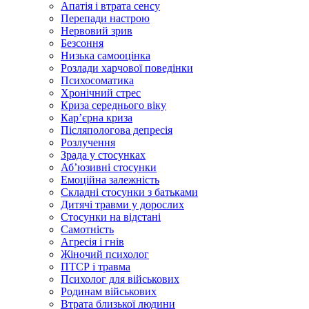
Апатія і втрата сенсу
Перепади настрою
Нервовий зрив
Безсоння
Низька самооцінка
Розлади харчової поведінки
Психосоматика
Хронічний стрес
Криза середнього віку
Карʼєрна криза
Післяпологова депресія
Розлучення
Зрада у стосунках
Абʼюзивні стосунки
Емоційна залежність
Складні стосунки з батьками
Дитячі травми у дорослих
Стосунки на відстані
Самотність
Агресія і гнів
Жіночий психолог
ПТСР і травма
Психолог для військових
Родинам військових
Втрата близької людини