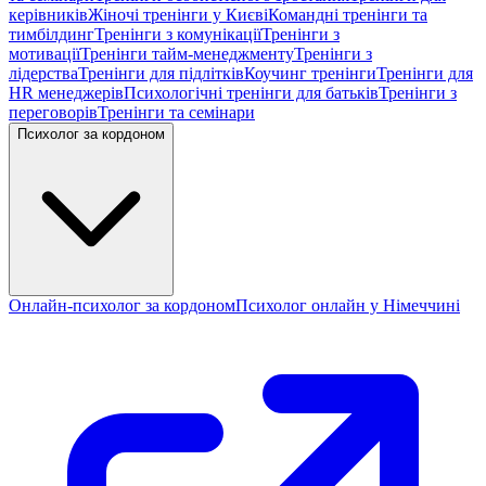
керівників
Жіночі тренінги у Києві
Командні тренінги та
тимбілдинг
Тренінги з комунікації
Тренінги з
мотивації
Тренінги тайм-менеджменту
Тренінги з
лідерства
Тренінги для підлітків
Коучинг тренінги
Тренінги для
HR менеджерів
Психологічні тренінги для батьків
Тренінги з
переговорів
Тренінги та семінари
Психолог за кордоном
Онлайн-психолог за кордоном
Психолог онлайн у Німеччині