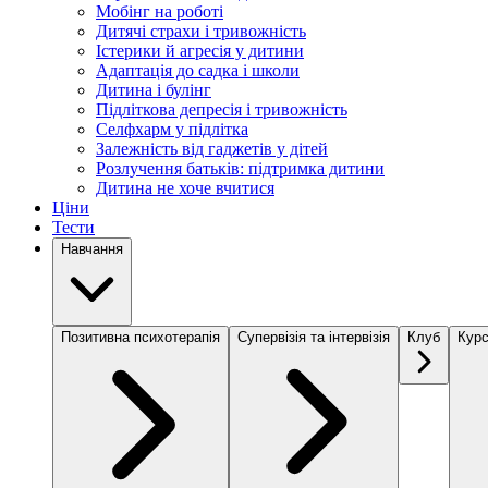
Мобінг на роботі
Дитячі страхи і тривожність
Істерики й агресія у дитини
Адаптація до садка і школи
Дитина і булінг
Підліткова депресія і тривожність
Селфхарм у підлітка
Залежність від гаджетів у дітей
Розлучення батьків: підтримка дитини
Дитина не хоче вчитися
Ціни
Тести
Навчання
Позитивна психотерапія
Супервізія та інтервізія
Клуб
Курс