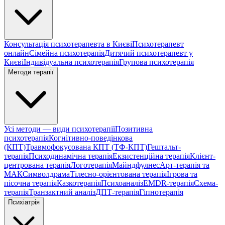
Консультація психотерапевта в Києві
Психотерапевт
онлайн
Сімейна психотерапія
Дитячий психотерапевт у
Києві
Індивідуальна психотерапія
Групова психотерапія
Методи терапії
Усі методи — види психотерапії
Позитивна
психотерапія
Когнітивно-поведінкова
(КПТ)
Травмофокусована КПТ (ТФ-КПТ)
Гештальт-
терапія
Психодинамічна терапія
Екзистенційна терапія
Клієнт-
центрована терапія
Логотерапія
Майндфулнес
Арт-терапія та
МАК
Символдрама
Тілесно-орієнтована терапія
Ігрова та
пісочна терапія
Казкотерапія
Психоаналіз
EMDR-терапія
Схема-
терапія
Транзактний аналіз
ДПТ-терапія
Гіпнотерапія
Психіатрія