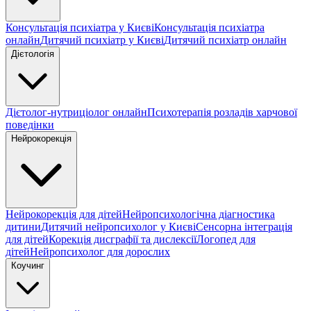
Консультація психіатра у Києві
Консультація психіатра
онлайн
Дитячий психіатр у Києві
Дитячий психіатр онлайн
Дієтологія
Дієтолог-нутриціолог онлайн
Психотерапія розладів харчової
поведінки
Нейрокорекція
Нейрокорекція для дітей
Нейропсихологічна діагностика
дитини
Дитячий нейропсихолог у Києві
Сенсорна інтеграція
для дітей
Корекція дисграфії та дислексії
Логопед для
дітей
Нейропсихолог для дорослих
Коучинг