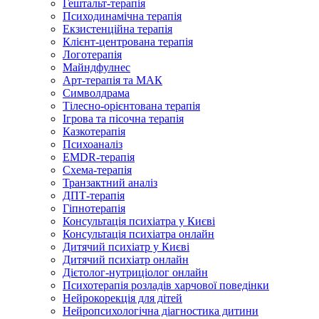
Гештальт-терапія
Психодинамічна терапія
Екзистенційна терапія
Клієнт-центрована терапія
Логотерапія
Майндфулнес
Арт-терапія та МАК
Символдрама
Тілесно-орієнтована терапія
Ігрова та пісочна терапія
Казкотерапія
Психоаналіз
EMDR-терапія
Схема-терапія
Транзактний аналіз
ДПТ-терапія
Гіпнотерапія
Консультація психіатра у Києві
Консультація психіатра онлайн
Дитячий психіатр у Києві
Дитячий психіатр онлайн
Дієтолог-нутриціолог онлайн
Психотерапія розладів харчової поведінки
Нейрокорекція для дітей
Нейропсихологічна діагностика дитини