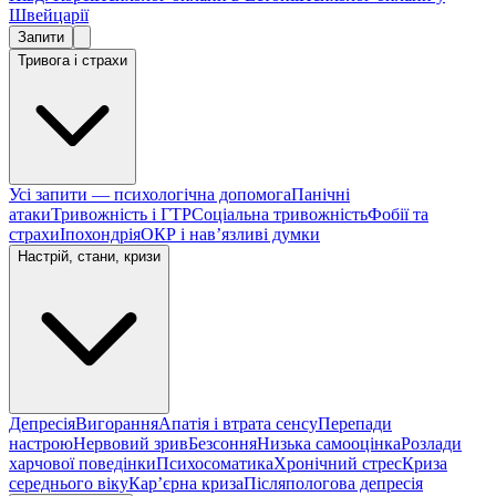
Швейцарії
Запити
Тривога і страхи
Усі запити — психологічна допомога
Панічні
атаки
Тривожність і ГТР
Соціальна тривожність
Фобії та
страхи
Іпохондрія
ОКР і навʼязливі думки
Настрій, стани, кризи
Депресія
Вигорання
Апатія і втрата сенсу
Перепади
настрою
Нервовий зрив
Безсоння
Низька самооцінка
Розлади
харчової поведінки
Психосоматика
Хронічний стрес
Криза
середнього віку
Карʼєрна криза
Післяпологова депресія