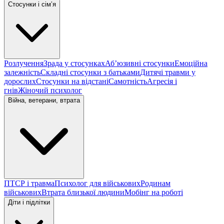
Стосунки і сімʼя
Розлучення
Зрада у стосунках
Абʼюзивні стосунки
Емоційна
залежність
Складні стосунки з батьками
Дитячі травми у
дорослих
Стосунки на відстані
Самотність
Агресія і
гнів
Жіночий психолог
Війна, ветерани, втрата
ПТСР і травма
Психолог для військових
Родинам
військових
Втрата близької людини
Мобінг на роботі
Діти і підлітки