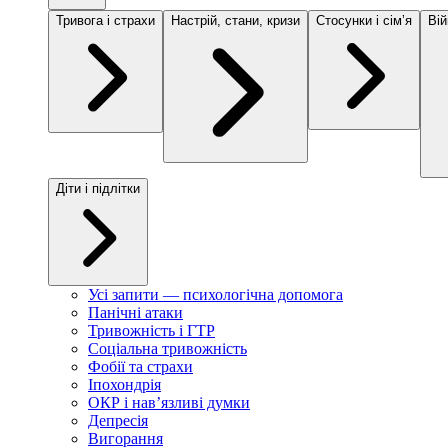
Тривога і страхи
Настрій, стани, кризи
Стосунки і сімʼя
Вій
Діти і підлітки
Усі запити — психологічна допомога
Панічні атаки
Тривожність і ГТР
Соціальна тривожність
Фобії та страхи
Іпохондрія
ОКР і навʼязливі думки
Депресія
Вигорання