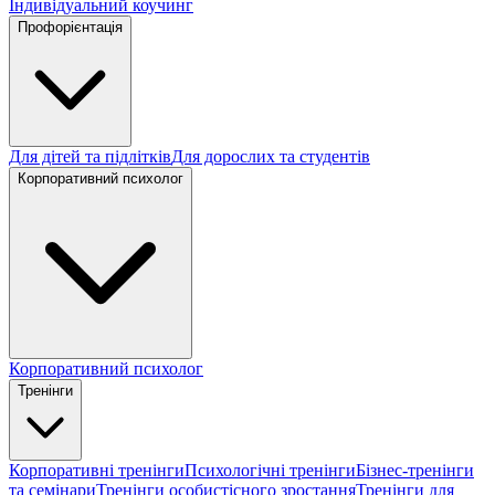
Індивідуальний коучинг
Профорієнтація
Для дітей та підлітків
Для дорослих та студентів
Корпоративний психолог
Корпоративний психолог
Тренінги
Корпоративні тренінги
Психологічні тренінги
Бізнес-тренінги
та семінари
Тренінги особистісного зростання
Тренінги для