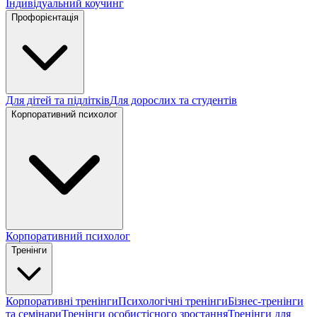
Індивідуальний коучинг
Профорієнтація
Для дітей та підлітків
Для дорослих та студентів
Корпоративний психолог
Корпоративний психолог
Тренінги
Корпоративні тренінги
Психологічні тренінги
Бізнес-тренінги
та семінари
Тренінги особистісного зростання
Тренінги для