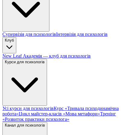
Супервізія для психологів
Інтервізія для психологів
Клуб
New Leaf Академія — клуб для психологів
Курси для психологів
Усі курси для психологів
Курс «Тривала психодинамічна
робота»
Цикл майстер-класів «Мова метафори»
Тренінг
«Розвиток практики психолога»
Канал для психологів