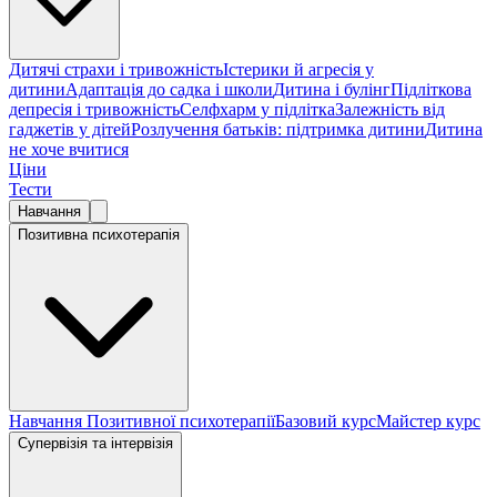
Дитячі страхи і тривожність
Істерики й агресія у
дитини
Адаптація до садка і школи
Дитина і булінг
Підліткова
депресія і тривожність
Селфхарм у підлітка
Залежність від
гаджетів у дітей
Розлучення батьків: підтримка дитини
Дитина
не хоче вчитися
Ціни
Тести
Навчання
Позитивна психотерапія
Навчання Позитивної психотерапії
Базовий курс
Майстер курс
Супервізія та інтервізія