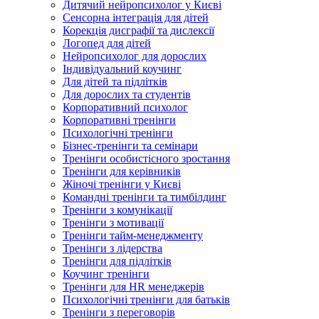
Дитячий нейропсихолог у Києві
Сенсорна інтеграція для дітей
Корекція дисграфії та дислексії
Логопед для дітей
Нейропсихолог для дорослих
Індивідуальний коучинг
Для дітей та підлітків
Для дорослих та студентів
Корпоративний психолог
Корпоративні тренінги
Психологічні тренінги
Бізнес-тренінги та семінари
Тренінги особистісного зростання
Тренінги для керівників
Жіночі тренінги у Києві
Командні тренінги та тимбілдинг
Тренінги з комунікації
Тренінги з мотивації
Тренінги тайм-менеджменту
Тренінги з лідерства
Тренінги для підлітків
Коучинг тренінги
Тренінги для HR менеджерів
Психологічні тренінги для батьків
Тренінги з переговорів