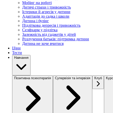
Мобінг на роботі
Дитячі страхи і тривожність
Істерики й агресія у дитини
Адаптація до садка і школи
Дитина і булінг
Підліткова депресія і тривожність
Селфхарм у підлітка
Залежність від гаджетів у дітей
Розлучення батьків: підтримка дитини
Дитина не хоче вчитися
Ціни
Тести
Навчання
Позитивна психотерапія
Супервізія та інтервізія
Клуб
Курс