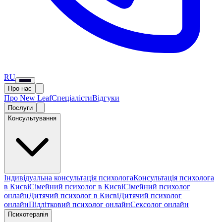
RU
Про нас
Про New Leaf
Спеціалісти
Відгуки
Послуги
Консультування
Індивідуальна консультація психолога
Консультація психолога
в Києві
Сімейний психолог в Києві
Сімейний психолог
онлайн
Дитячий психолог в Києві
Дитячий психолог
онлайн
Підлітковий психолог онлайн
Сексолог онлайн
Психотерапія