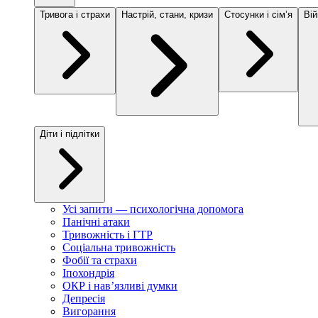
Тривога і страхи
Настрій, стани, кризи
Стосунки і сімʼя
Вій
Діти і підлітки
Усі запити — психологічна допомога
Панічні атаки
Тривожність і ГТР
Соціальна тривожність
Фобії та страхи
Іпохондрія
ОКР і навʼязливі думки
Депресія
Вигорання