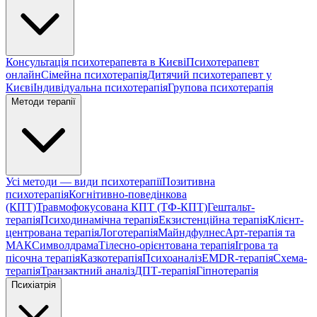
Консультація психотерапевта в Києві
Психотерапевт
онлайн
Сімейна психотерапія
Дитячий психотерапевт у
Києві
Індивідуальна психотерапія
Групова психотерапія
Методи терапії
Усі методи — види психотерапії
Позитивна
психотерапія
Когнітивно-поведінкова
(КПТ)
Травмофокусована КПТ (ТФ-КПТ)
Гештальт-
терапія
Психодинамічна терапія
Екзистенційна терапія
Клієнт-
центрована терапія
Логотерапія
Майндфулнес
Арт-терапія та
МАК
Символдрама
Тілесно-орієнтована терапія
Ігрова та
пісочна терапія
Казкотерапія
Психоаналіз
EMDR-терапія
Схема-
терапія
Транзактний аналіз
ДПТ-терапія
Гіпнотерапія
Психіатрія