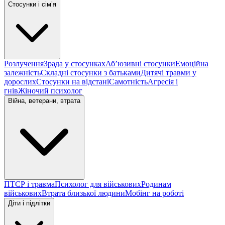
Стосунки і сімʼя
Розлучення
Зрада у стосунках
Абʼюзивні стосунки
Емоційна
залежність
Складні стосунки з батьками
Дитячі травми у
дорослих
Стосунки на відстані
Самотність
Агресія і
гнів
Жіночий психолог
Війна, ветерани, втрата
ПТСР і травма
Психолог для військових
Родинам
військових
Втрата близької людини
Мобінг на роботі
Діти і підлітки