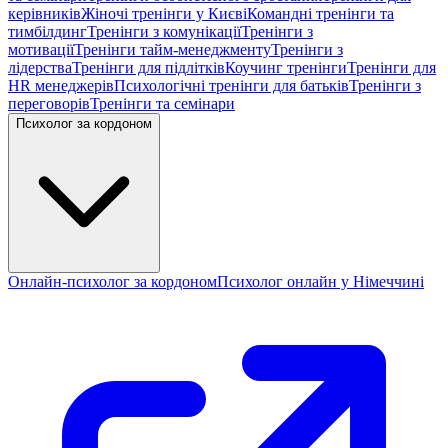
керівників
Жіночі тренінги у Києві
Командні тренінги та
тимбілдинг
Тренінги з комунікації
Тренінги з
мотивації
Тренінги тайм-менеджменту
Тренінги з
лідерства
Тренінги для підлітків
Коучинг тренінги
Тренінги для
HR менеджерів
Психологічні тренінги для батьків
Тренінги з
переговорів
Тренінги та семінари
Психолог за кордоном
Онлайн-психолог за кордоном
Психолог онлайн у Німеччині