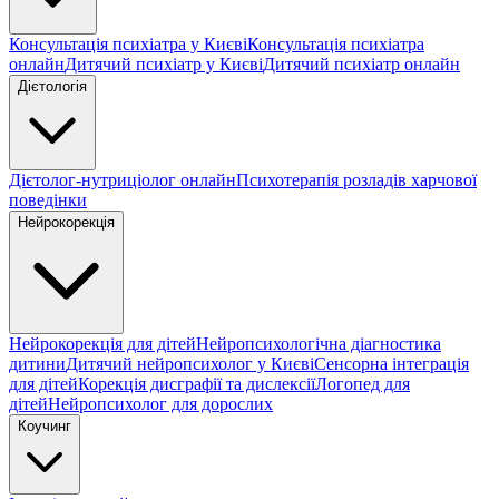
Консультація психіатра у Києві
Консультація психіатра
онлайн
Дитячий психіатр у Києві
Дитячий психіатр онлайн
Дієтологія
Дієтолог-нутриціолог онлайн
Психотерапія розладів харчової
поведінки
Нейрокорекція
Нейрокорекція для дітей
Нейропсихологічна діагностика
дитини
Дитячий нейропсихолог у Києві
Сенсорна інтеграція
для дітей
Корекція дисграфії та дислексії
Логопед для
дітей
Нейропсихолог для дорослих
Коучинг