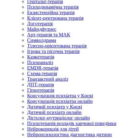
Гештальт-терапія
Психодинамічна терапія
Екзистенційна терапія
Клієнт-центрована терапія
Логотерапія
Майндфулнес
Арт-терапія та МАК
Символдрама
Тілесно-орієнтована терапія
Ігрова та пісочна терапія
Казкотерапія
Психоаналіз
EMDR-терапія
Схема-терапія
Транзактний аналіз
ДПТ-терапія
Гіпнотерапія
Консультація психіатра у Києві
Консультація психіатра онлайн
Дитячий психіатр у Києві
Дитячий психіатр онлайн
Дієтолог-нутриціолог онлайн
Психотерапія розладів харчової поведінки
Нейрокорекція для дітей
Нейропсихологічна діагностика дитини