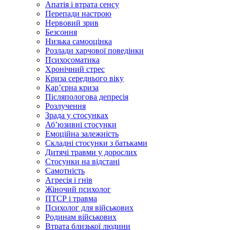
Апатія і втрата сенсу
Перепади настрою
Нервовий зрив
Безсоння
Низька самооцінка
Розлади харчової поведінки
Психосоматика
Хронічний стрес
Криза середнього віку
Карʼєрна криза
Післяпологова депресія
Розлучення
Зрада у стосунках
Абʼюзивні стосунки
Емоційна залежність
Складні стосунки з батьками
Дитячі травми у дорослих
Стосунки на відстані
Самотність
Агресія і гнів
Жіночий психолог
ПТСР і травма
Психолог для військових
Родинам військових
Втрата близької людини