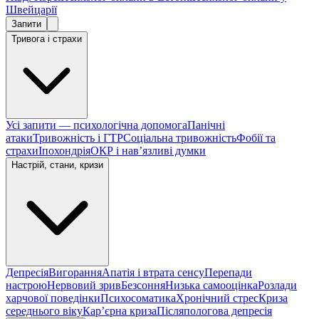
Швейцарії
Запити
Тривога і страхи
Усі запити — психологічна допомога
Панічні
атаки
Тривожність і ГТР
Соціальна тривожність
Фобії та
страхи
Іпохондрія
ОКР і навʼязливі думки
Настрій, стани, кризи
Депресія
Вигорання
Апатія і втрата сенсу
Перепади
настрою
Нервовий зрив
Безсоння
Низька самооцінка
Розлади
харчової поведінки
Психосоматика
Хронічний стрес
Криза
середнього віку
Карʼєрна криза
Післяпологова депресія