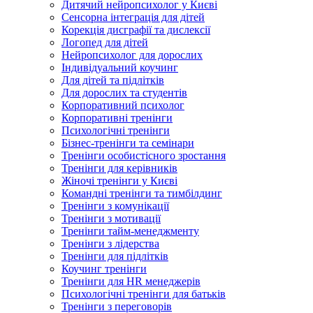
Дитячий нейропсихолог у Києві
Сенсорна інтеграція для дітей
Корекція дисграфії та дислексії
Логопед для дітей
Нейропсихолог для дорослих
Індивідуальний коучинг
Для дітей та підлітків
Для дорослих та студентів
Корпоративний психолог
Корпоративні тренінги
Психологічні тренінги
Бізнес-тренінги та семінари
Тренінги особистісного зростання
Тренінги для керівників
Жіночі тренінги у Києві
Командні тренінги та тимбілдинг
Тренінги з комунікації
Тренінги з мотивації
Тренінги тайм-менеджменту
Тренінги з лідерства
Тренінги для підлітків
Коучинг тренінги
Тренінги для HR менеджерів
Психологічні тренінги для батьків
Тренінги з переговорів