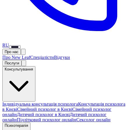
RU
Про нас
Про New Leaf
Спеціалісти
Відгуки
Послуги
Консультування
Індивідуальна консультація психолога
Консультація психолога
в Києві
Сімейний психолог в Києві
Сімейний психолог
онлайн
Дитячий психолог в Києві
Дитячий психолог
онлайн
Підлітковий психолог онлайн
Сексолог онлайн
Психотерапія