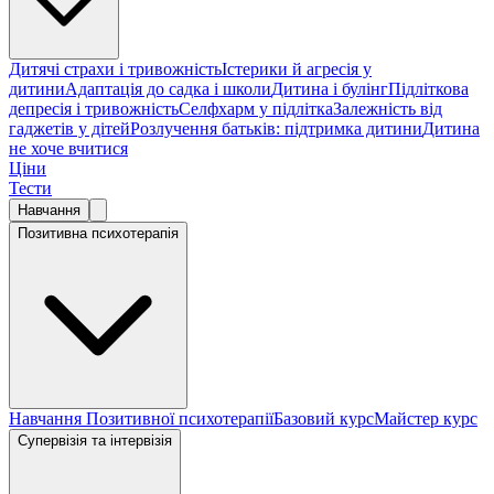
Дитячі страхи і тривожність
Істерики й агресія у
дитини
Адаптація до садка і школи
Дитина і булінг
Підліткова
депресія і тривожність
Селфхарм у підлітка
Залежність від
гаджетів у дітей
Розлучення батьків: підтримка дитини
Дитина
не хоче вчитися
Ціни
Тести
Навчання
Позитивна психотерапія
Навчання Позитивної психотерапії
Базовий курс
Майстер курс
Супервізія та інтервізія