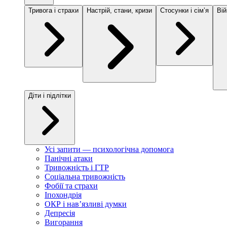
Тривога і страхи
Настрій, стани, кризи
Стосунки і сімʼя
Вій
Діти і підлітки
Усі запити — психологічна допомога
Панічні атаки
Тривожність і ГТР
Соціальна тривожність
Фобії та страхи
Іпохондрія
ОКР і навʼязливі думки
Депресія
Вигорання