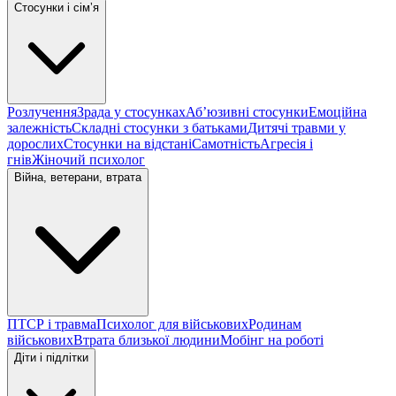
Стосунки і сімʼя
Розлучення
Зрада у стосунках
Абʼюзивні стосунки
Емоційна
залежність
Складні стосунки з батьками
Дитячі травми у
дорослих
Стосунки на відстані
Самотність
Агресія і
гнів
Жіночий психолог
Війна, ветерани, втрата
ПТСР і травма
Психолог для військових
Родинам
військових
Втрата близької людини
Мобінг на роботі
Діти і підлітки