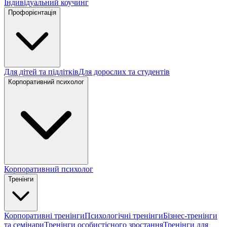
Індивідуальний коучинг
Профорієнтація
Для дітей та підлітків
Для дорослих та студентів
Корпоративний психолог
Корпоративний психолог
Тренінги
Корпоративні тренінги
Психологічні тренінги
Бізнес-тренінги
та семінари
Тренінги особистісного зростання
Тренінги для