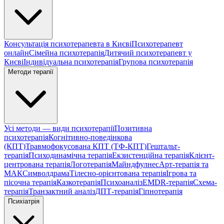
Консультація психотерапевта в Києві
Психотерапевт
онлайн
Сімейна психотерапія
Дитячий психотерапевт у
Києві
Індивідуальна психотерапія
Групова психотерапія
Методи терапії
Усі методи — види психотерапії
Позитивна
психотерапія
Когнітивно-поведінкова
(КПТ)
Травмофокусована КПТ (ТФ-КПТ)
Гештальт-
терапія
Психодинамічна терапія
Екзистенційна терапія
Клієнт-
центрована терапія
Логотерапія
Майндфулнес
Арт-терапія та
МАК
Символдрама
Тілесно-орієнтована терапія
Ігрова та
пісочна терапія
Казкотерапія
Психоаналіз
EMDR-терапія
Схема-
терапія
Транзактний аналіз
ДПТ-терапія
Гіпнотерапія
Психіатрія