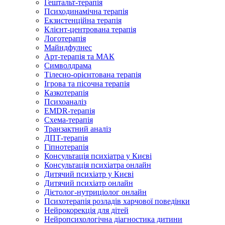
Гештальт-терапія
Психодинамічна терапія
Екзистенційна терапія
Клієнт-центрована терапія
Логотерапія
Майндфулнес
Арт-терапія та МАК
Символдрама
Тілесно-орієнтована терапія
Ігрова та пісочна терапія
Казкотерапія
Психоаналіз
EMDR-терапія
Схема-терапія
Транзактний аналіз
ДПТ-терапія
Гіпнотерапія
Консультація психіатра у Києві
Консультація психіатра онлайн
Дитячий психіатр у Києві
Дитячий психіатр онлайн
Дієтолог-нутриціолог онлайн
Психотерапія розладів харчової поведінки
Нейрокорекція для дітей
Нейропсихологічна діагностика дитини