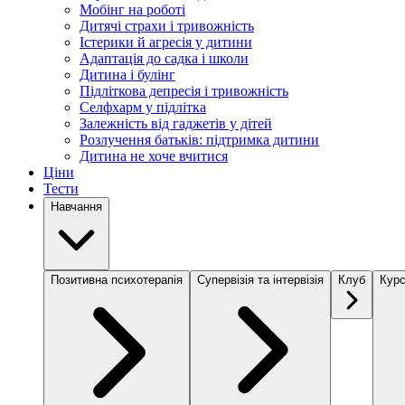
Мобінг на роботі
Дитячі страхи і тривожність
Істерики й агресія у дитини
Адаптація до садка і школи
Дитина і булінг
Підліткова депресія і тривожність
Селфхарм у підлітка
Залежність від гаджетів у дітей
Розлучення батьків: підтримка дитини
Дитина не хоче вчитися
Ціни
Тести
Навчання
Позитивна психотерапія
Супервізія та інтервізія
Клуб
Курс