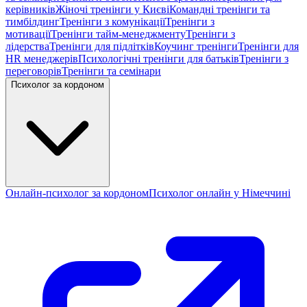
керівників
Жіночі тренінги у Києві
Командні тренінги та
тимбілдинг
Тренінги з комунікації
Тренінги з
мотивації
Тренінги тайм-менеджменту
Тренінги з
лідерства
Тренінги для підлітків
Коучинг тренінги
Тренінги для
HR менеджерів
Психологічні тренінги для батьків
Тренінги з
переговорів
Тренінги та семінари
Психолог за кордоном
Онлайн-психолог за кордоном
Психолог онлайн у Німеччині