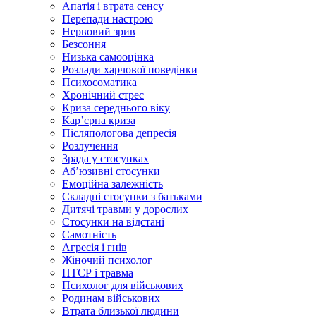
Апатія і втрата сенсу
Перепади настрою
Нервовий зрив
Безсоння
Низька самооцінка
Розлади харчової поведінки
Психосоматика
Хронічний стрес
Криза середнього віку
Карʼєрна криза
Післяпологова депресія
Розлучення
Зрада у стосунках
Абʼюзивні стосунки
Емоційна залежність
Складні стосунки з батьками
Дитячі травми у дорослих
Стосунки на відстані
Самотність
Агресія і гнів
Жіночий психолог
ПТСР і травма
Психолог для військових
Родинам військових
Втрата близької людини