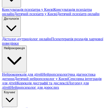
Консультація психіатра у Києві
Консультація психіатра
онлайн
Дитячий психіатр у Києві
Дитячий психіатр онлайн
Дієтологія
Дієтолог-нутриціолог онлайн
Психотерапія розладів харчової
поведінки
Нейрокорекція
Нейрокорекція для дітей
Нейропсихологічна діагностика
дитини
Дитячий нейропсихолог у Києві
Сенсорна інтеграція
для дітей
Корекція дисграфії та дислексії
Логопед для
дітей
Нейропсихолог для дорослих
Коучинг