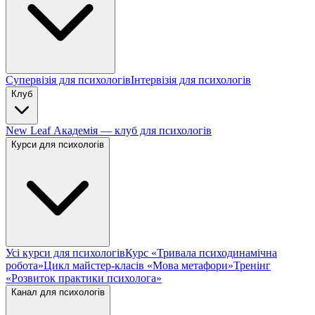
Супервізія для психологів
Інтервізія для психологів
Клуб
New Leaf Академія — клуб для психологів
Курси для психологів
Усі курси для психологів
Курс «Тривала психодинамічна
робота»
Цикл майстер-класів «Мова метафори»
Тренінг
«Розвиток практики психолога»
Канал для психологів