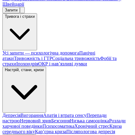
Швейцарії
Запити
Тривога і страхи
Усі запити — психологічна допомога
Панічні
атаки
Тривожність і ГТР
Соціальна тривожність
Фобії та
страхи
Іпохондрія
ОКР і навʼязливі думки
Настрій, стани, кризи
Депресія
Вигорання
Апатія і втрата сенсу
Перепади
настрою
Нервовий зрив
Безсоння
Низька самооцінка
Розлади
харчової поведінки
Психосоматика
Хронічний стрес
Криза
середнього віку
Карʼєрна криза
Післяпологова депресія