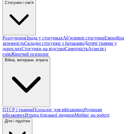
Стосунки і сімʼя
Розлучення
Зрада у стосунках
Абʼюзивні стосунки
Емоційна
залежність
Складні стосунки з батьками
Дитячі травми у
дорослих
Стосунки на відстані
Самотність
Агресія і
гнів
Жіночий психолог
Війна, ветерани, втрата
ПТСР і травма
Психолог для військових
Родинам
військових
Втрата близької людини
Мобінг на роботі
Діти і підлітки