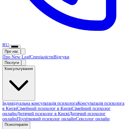
RU
Про нас
Про New Leaf
Спеціалісти
Відгуки
Послуги
Консультування
Індивідуальна консультація психолога
Консультація психолога
в Києві
Сімейний психолог в Києві
Сімейний психолог
онлайн
Дитячий психолог в Києві
Дитячий психолог
онлайн
Підлітковий психолог онлайн
Сексолог онлайн
Психотерапія