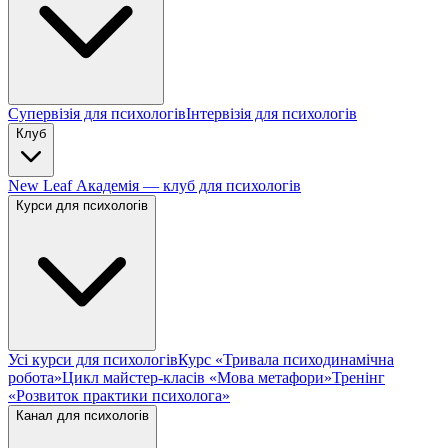
Супервізія для психологів
Інтервізія для психологів
Клуб
New Leaf Академія — клуб для психологів
Курси для психологів
Усі курси для психологів
Курс «Тривала психодинамічна
робота»
Цикл майстер-класів «Мова метафори»
Тренінг
«Розвиток практики психолога»
Канал для психологів