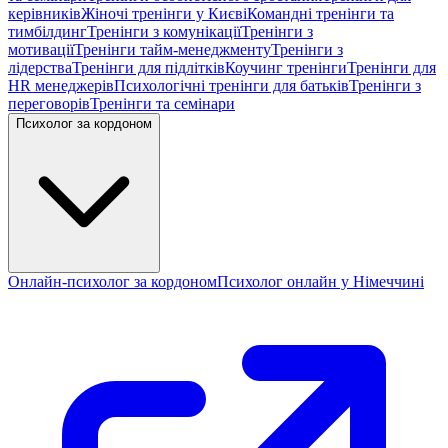
керівників
Жіночі тренінги у Києві
Командні тренінги та
тимбілдинг
Тренінги з комунікації
Тренінги з
мотивації
Тренінги тайм-менеджменту
Тренінги з
лідерства
Тренінги для підлітків
Коучинг тренінги
Тренінги для
HR менеджерів
Психологічні тренінги для батьків
Тренінги з
переговорів
Тренінги та семінари
Психолог за кордоном
Онлайн-психолог за кордоном
Психолог онлайн у Німеччині