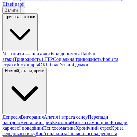
Швейцарії
Запити
Тривога і страхи
Усі запити — психологічна допомога
Панічні
атаки
Тривожність і ГТР
Соціальна тривожність
Фобії та
страхи
Іпохондрія
ОКР і навʼязливі думки
Настрій, стани, кризи
Депресія
Вигорання
Апатія і втрата сенсу
Перепади
настрою
Нервовий зрив
Безсоння
Низька самооцінка
Розлади
харчової поведінки
Психосоматика
Хронічний стрес
Криза
середнього віку
Карʼєрна криза
Післяпологова депресія