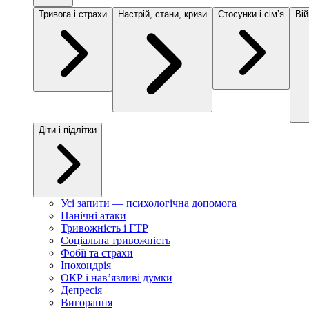
Тривога і страхи
Настрій, стани, кризи
Стосунки і сімʼя
Вій
Діти і підлітки
Усі запити — психологічна допомога
Панічні атаки
Тривожність і ГТР
Соціальна тривожність
Фобії та страхи
Іпохондрія
ОКР і навʼязливі думки
Депресія
Вигорання