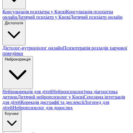
Консультація психіатра у Києві
Консультація психіатра
онлайн
Дитячий психіатр у Києві
Дитячий психіатр онлайн
Дієтологія
Дієтолог-нутриціолог онлайн
Психотерапія розладів харчової
поведінки
Нейрокорекція
Нейрокорекція для дітей
Нейропсихологічна діагностика
дитини
Дитячий нейропсихолог у Києві
Сенсорна інтеграція
для дітей
Корекція дисграфії та дислексії
Логопед для
дітей
Нейропсихолог для дорослих
Коучинг