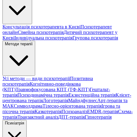
Консультація психотерапевта в Києві
Психотерапевт
онлайн
Сімейна психотерапія
Дитячий психотерапевт у
Києві
Індивідуальна психотерапія
Групова психотерапія
Методи терапії
Усі методи — види психотерапії
Позитивна
психотерапія
Когнітивно-поведінкова
(КПТ)
Травмофокусована КПТ (ТФ-КПТ)
Гештальт-
терапія
Психодинамічна терапія
Екзистенційна терапія
Клієнт-
центрована терапія
Логотерапія
Майндфулнес
Арт-терапія та
МАК
Символдрама
Тілесно-орієнтована терапія
Ігрова та
пісочна терапія
Казкотерапія
Психоаналіз
EMDR-терапія
Схема-
терапія
Транзактний аналіз
ДПТ-терапія
Гіпнотерапія
Психіатрія