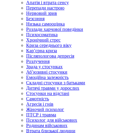
Апатія і втрата сенсу
Перепади настрою
Нервовий зрив
Безсоння
Низька самооцінка
Розлади харчової поведінки
Психосоматика
Хронічний стрес
Криза середнього віку
Карʼєрна криза
Післяпологова депресія
Розлучення
Зрада у стосунках
Абʼюзивні стосунки
Емоційна залежність
Складні стосунки з батьками
Дитячі травми у дорослих
Стосунки на відстані
Самотність
Агресія і гнів
Жіночий психолог
ПТСР і травма
Психолог для військових
Родинам військових
Втрата близької людини