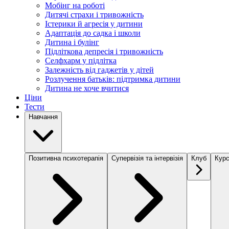
Мобінг на роботі
Дитячі страхи і тривожність
Істерики й агресія у дитини
Адаптація до садка і школи
Дитина і булінг
Підліткова депресія і тривожність
Селфхарм у підлітка
Залежність від гаджетів у дітей
Розлучення батьків: підтримка дитини
Дитина не хоче вчитися
Ціни
Тести
Навчання
Позитивна психотерапія
Супервізія та інтервізія
Клуб
Курс