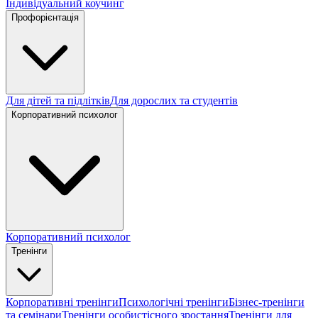
Індивідуальний коучинг
Профорієнтація
Для дітей та підлітків
Для дорослих та студентів
Корпоративний психолог
Корпоративний психолог
Тренінги
Корпоративні тренінги
Психологічні тренінги
Бізнес-тренінги
та семінари
Тренінги особистісного зростання
Тренінги для