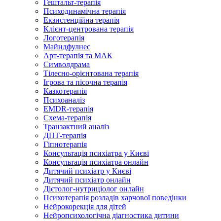
Гештальт-терапія
Психодинамічна терапія
Екзистенційна терапія
Клієнт-центрована терапія
Логотерапія
Майндфулнес
Арт-терапія та МАК
Символдрама
Тілесно-орієнтована терапія
Ігрова та пісочна терапія
Казкотерапія
Психоаналіз
EMDR-терапія
Схема-терапія
Транзактний аналіз
ДПТ-терапія
Гіпнотерапія
Консультація психіатра у Києві
Консультація психіатра онлайн
Дитячий психіатр у Києві
Дитячий психіатр онлайн
Дієтолог-нутриціолог онлайн
Психотерапія розладів харчової поведінки
Нейрокорекція для дітей
Нейропсихологічна діагностика дитини