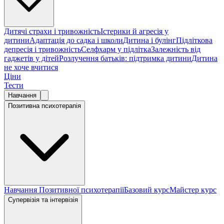
Дитячі страхи і тривожність
Істерики й агресія у
дитини
Адаптація до садка і школи
Дитина і булінг
Підліткова
депресія і тривожність
Селфхарм у підлітка
Залежність від
гаджетів у дітей
Розлучення батьків: підтримка дитини
Дитина
не хоче вчитися
Ціни
Тести
Навчання
Позитивна психотерапія
Навчання Позитивної психотерапії
Базовий курс
Майстер курс
Супервізія та інтервізія