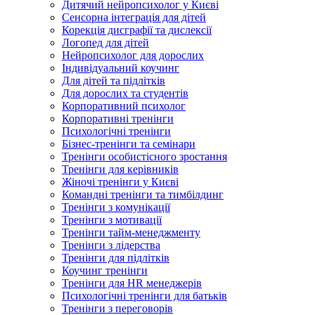
Дитячий нейропсихолог у Києві
Сенсорна інтеграція для дітей
Корекція дисграфії та дислексії
Логопед для дітей
Нейропсихолог для дорослих
Індивідуальний коучинг
Для дітей та підлітків
Для дорослих та студентів
Корпоративний психолог
Корпоративні тренінги
Психологічні тренінги
Бізнес-тренінги та семінари
Тренінги особистісного зростання
Тренінги для керівників
Жіночі тренінги у Києві
Командні тренінги та тимбілдинг
Тренінги з комунікації
Тренінги з мотивації
Тренінги тайм-менеджменту
Тренінги з лідерства
Тренінги для підлітків
Коучинг тренінги
Тренінги для HR менеджерів
Психологічні тренінги для батьків
Тренінги з переговорів