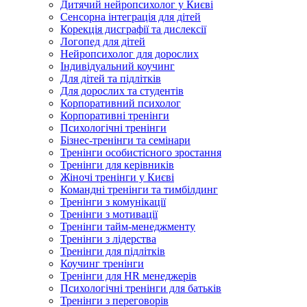
Дитячий нейропсихолог у Києві
Сенсорна інтеграція для дітей
Корекція дисграфії та дислексії
Логопед для дітей
Нейропсихолог для дорослих
Індивідуальний коучинг
Для дітей та підлітків
Для дорослих та студентів
Корпоративний психолог
Корпоративні тренінги
Психологічні тренінги
Бізнес-тренінги та семінари
Тренінги особистісного зростання
Тренінги для керівників
Жіночі тренінги у Києві
Командні тренінги та тимбілдинг
Тренінги з комунікації
Тренінги з мотивації
Тренінги тайм-менеджменту
Тренінги з лідерства
Тренінги для підлітків
Коучинг тренінги
Тренінги для HR менеджерів
Психологічні тренінги для батьків
Тренінги з переговорів