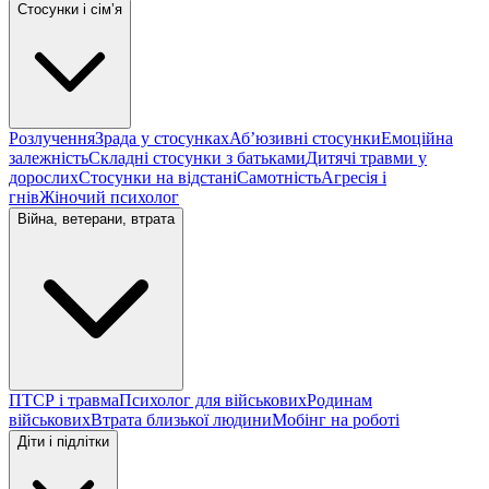
Стосунки і сімʼя
Розлучення
Зрада у стосунках
Абʼюзивні стосунки
Емоційна
залежність
Складні стосунки з батьками
Дитячі травми у
дорослих
Стосунки на відстані
Самотність
Агресія і
гнів
Жіночий психолог
Війна, ветерани, втрата
ПТСР і травма
Психолог для військових
Родинам
військових
Втрата близької людини
Мобінг на роботі
Діти і підлітки