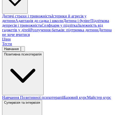
Дитячі страхи і тривожність
Істерики й агресія у
дитини
Адаптація до садка і школи
Дитина і булінг
Підліткова
депресія і тривожність
Селфхарм у підлітка
Залежність від
гаджетів у дітей
Розлучення батьків: підтримка дитини
Дитина
не хоче вчитися
Ціни
Тести
Навчання
Позитивна психотерапія
Навчання Позитивної психотерапії
Базовий курс
Майстер курс
Супервізія та інтервізія