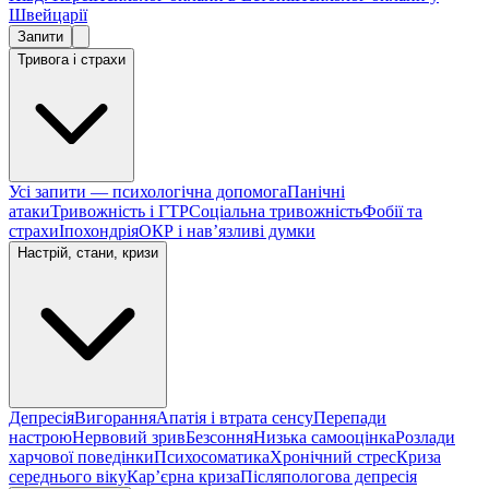
Швейцарії
Запити
Тривога і страхи
Усі запити — психологічна допомога
Панічні
атаки
Тривожність і ГТР
Соціальна тривожність
Фобії та
страхи
Іпохондрія
ОКР і навʼязливі думки
Настрій, стани, кризи
Депресія
Вигорання
Апатія і втрата сенсу
Перепади
настрою
Нервовий зрив
Безсоння
Низька самооцінка
Розлади
харчової поведінки
Психосоматика
Хронічний стрес
Криза
середнього віку
Карʼєрна криза
Післяпологова депресія