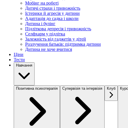
Мобінг на роботі
Дитячі страхи і тривожність
Істерики й агресія у дитини
Адаптація до садка і школи
Дитина і булінг
Підліткова депресія і тривожність
Селфхарм у підлітка
Залежність від гаджетів у дітей
Розлучення батьків: підтримка дитини
Дитина не хоче вчитися
Ціни
Тести
Навчання
Позитивна психотерапія
Супервізія та інтервізія
Клуб
Курс