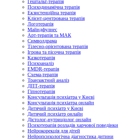
Гештальт-терапія
Психодинамічна терапія
Екзистенційна терапія
Клієнт-центрована терапія
Логотерапія
Майндфулнес
Арт-терапія та МАК
Символдрама
Тілесно-орієнтована терапія
Ігрова та пісочна терапія
Казкотерапія
Психоаналіз
EMDR-терапія
Схема-терапія
Транзактний аналіз
ДПТ-терапія
Гіпнотерапія
Консультація психіатра у Києві
Консультація психіатра онлайн
Дитячий психіатр у Києві
Дитячий психіатр онлайн
Дієтолог-нутриціолог онлайн
Психотерапія розладів харчової поведінки
Нейрокорекція для дітей
Нейропсихологічна діагностика дитини