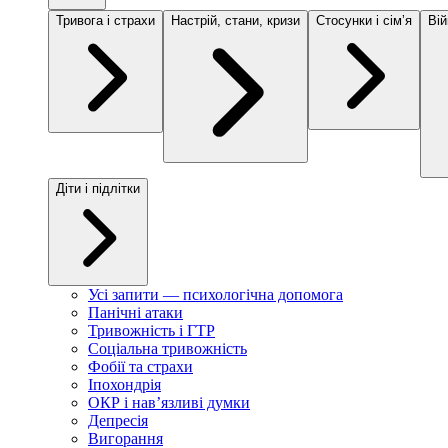
Тривога і страхи
Настрій, стани, кризи
Стосунки і сімʼя
Вій
Діти і підлітки
Усі запити — психологічна допомога
Панічні атаки
Тривожність і ГТР
Соціальна тривожність
Фобії та страхи
Іпохондрія
ОКР і навʼязливі думки
Депресія
Вигорання