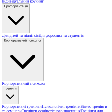
Індивідуальний коучинг
Профорієнтація
Для дітей та підлітків
Для дорослих та студентів
Корпоративний психолог
Корпоративний психолог
Тренінги
Корпоративні тренінги
Психологічні тренінги
Бізнес-тренінги
та семінари
Тренінги особистісного зростання
Тренінги для