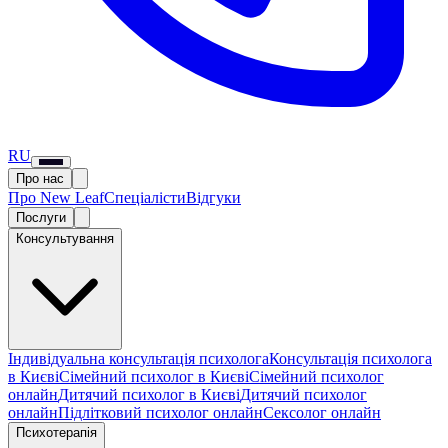
RU
Про нас
Про New Leaf
Спеціалісти
Відгуки
Послуги
Консультування
Індивідуальна консультація психолога
Консультація психолога
в Києві
Сімейний психолог в Києві
Сімейний психолог
онлайн
Дитячий психолог в Києві
Дитячий психолог
онлайн
Підлітковий психолог онлайн
Сексолог онлайн
Психотерапія