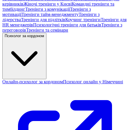
керівників
Жіночі тренінги у Києві
Командні тренінги та
тимбілдинг
Тренінги з комунікації
Тренінги з
мотивації
Тренінги тайм-менеджменту
Тренінги з
лідерства
Тренінги для підлітків
Коучинг тренінги
Тренінги для
HR менеджерів
Психологічні тренінги для батьків
Тренінги з
переговорів
Тренінги та семінари
Психолог за кордоном
Онлайн-психолог за кордоном
Психолог онлайн у Німеччині