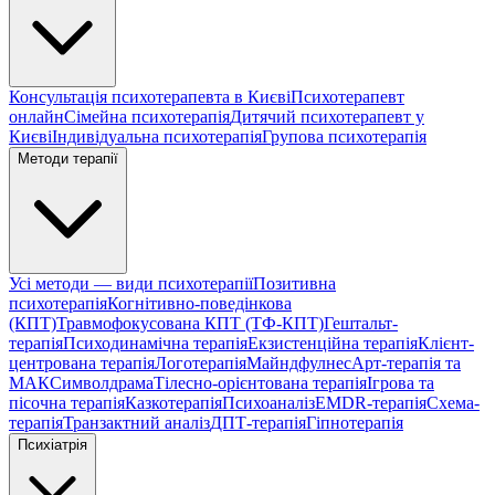
Консультація психотерапевта в Києві
Психотерапевт
онлайн
Сімейна психотерапія
Дитячий психотерапевт у
Києві
Індивідуальна психотерапія
Групова психотерапія
Методи терапії
Усі методи — види психотерапії
Позитивна
психотерапія
Когнітивно-поведінкова
(КПТ)
Травмофокусована КПТ (ТФ-КПТ)
Гештальт-
терапія
Психодинамічна терапія
Екзистенційна терапія
Клієнт-
центрована терапія
Логотерапія
Майндфулнес
Арт-терапія та
МАК
Символдрама
Тілесно-орієнтована терапія
Ігрова та
пісочна терапія
Казкотерапія
Психоаналіз
EMDR-терапія
Схема-
терапія
Транзактний аналіз
ДПТ-терапія
Гіпнотерапія
Психіатрія