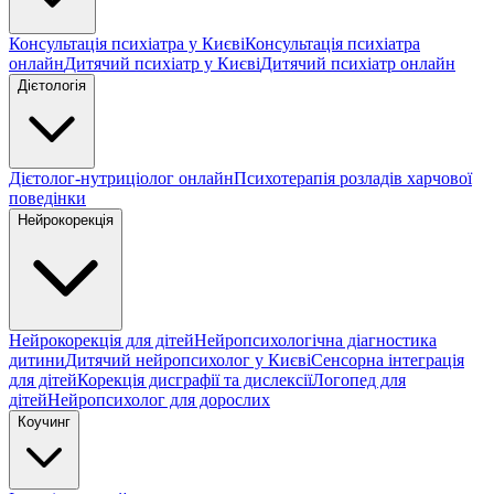
Консультація психіатра у Києві
Консультація психіатра
онлайн
Дитячий психіатр у Києві
Дитячий психіатр онлайн
Дієтологія
Дієтолог-нутриціолог онлайн
Психотерапія розладів харчової
поведінки
Нейрокорекція
Нейрокорекція для дітей
Нейропсихологічна діагностика
дитини
Дитячий нейропсихолог у Києві
Сенсорна інтеграція
для дітей
Корекція дисграфії та дислексії
Логопед для
дітей
Нейропсихолог для дорослих
Коучинг