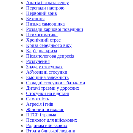
Апатія і втрата сенсу
Перепади настрою
Нервовий зрив
Безсоння
Низька самооцінка
Розлади харчової поведінки
Психосоматика
Хронічний стрес
Криза середнього віку
Карʼєрна криза
Післяпологова депресія
Розлучення
Зрада у стосунках
Абʼюзивні стосунки
Емоційна залежність
Складні стосунки з батьками
Дитячі травми у дорослих
Стосунки на відстані
Самотність
Агресія і гнів
Жіночий психолог
ПТСР і травма
Психолог для військових
Родинам військових
Втрата близької людини