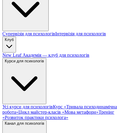
Супервізія для психологів
Інтервізія для психологів
Клуб
New Leaf Академія — клуб для психологів
Курси для психологів
Усі курси для психологів
Курс «Тривала психодинамічна
робота»
Цикл майстер-класів «Мова метафори»
Тренінг
«Розвиток практики психолога»
Канал для психологів