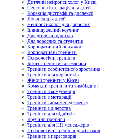
Дитячий нейропсихолог у Києві
Сенсорна інтеграція для дітей
Корекція дисграфії та дислексії
Логопед для дітей
Нейропсихолог для дорослих
Індивідуальний коучинг
Для дітей та підлітків
Для дорослих та студентів
Корпоративний психолог
Корпоративні тренінги
Психологічні тренінги
Бізнес-тренінги та семінари
Тренінги особистісного зростання
Тренінги для керівників
Жіночі тренінги у Києві
Командні тренінги та тимбілдинг
Тренінги з комунікації
Тренінги з мотивації
Тренінги тайм-менеджменту
Тренінги з лідерства
Тренінги для підлітків
Коучинг тренінги
Тренінги для HR менеджерів
Психологічні тренінги для батьків
Тренінги з переговорів