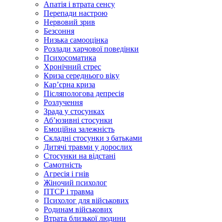
Апатія і втрата сенсу
Перепади настрою
Нервовий зрив
Безсоння
Низька самооцінка
Розлади харчової поведінки
Психосоматика
Хронічний стрес
Криза середнього віку
Карʼєрна криза
Післяпологова депресія
Розлучення
Зрада у стосунках
Абʼюзивні стосунки
Емоційна залежність
Складні стосунки з батьками
Дитячі травми у дорослих
Стосунки на відстані
Самотність
Агресія і гнів
Жіночий психолог
ПТСР і травма
Психолог для військових
Родинам військових
Втрата близької людини