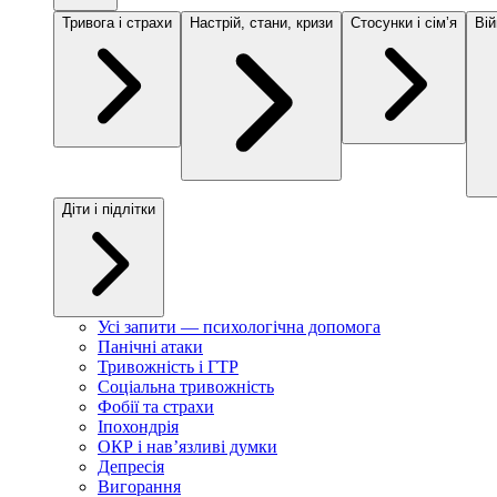
Тривога і страхи
Настрій, стани, кризи
Стосунки і сімʼя
Вій
Діти і підлітки
Усі запити — психологічна допомога
Панічні атаки
Тривожність і ГТР
Соціальна тривожність
Фобії та страхи
Іпохондрія
ОКР і навʼязливі думки
Депресія
Вигорання