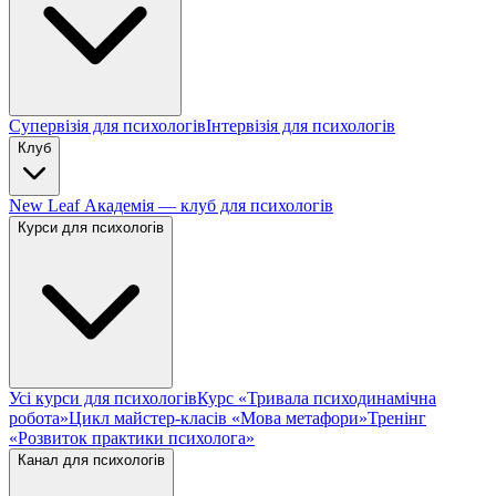
Супервізія для психологів
Інтервізія для психологів
Клуб
New Leaf Академія — клуб для психологів
Курси для психологів
Усі курси для психологів
Курс «Тривала психодинамічна
робота»
Цикл майстер-класів «Мова метафори»
Тренінг
«Розвиток практики психолога»
Канал для психологів