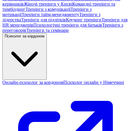
керівників
Жіночі тренінги у Києві
Командні тренінги та
тимбілдинг
Тренінги з комунікації
Тренінги з
мотивації
Тренінги тайм-менеджменту
Тренінги з
лідерства
Тренінги для підлітків
Коучинг тренінги
Тренінги для
HR менеджерів
Психологічні тренінги для батьків
Тренінги з
переговорів
Тренінги та семінари
Психолог за кордоном
Онлайн-психолог за кордоном
Психолог онлайн у Німеччині