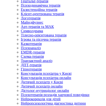
Гештальт-терапія
Психодинамічна терапія
Екзистенційна терапія
Клієнт-центрована терапія
Логотерапія
Майндфулнес
Арт-терапія та МАК
Символдрама
Тілесно-орієнтована терапія
Ігрова та пісочна терапія
Казкотерапія
Психоаналіз
EMDR-терапія
Схема-терапія
Транзактний аналіз
ДПТ-терапія
Гіпнотерапія
Консультація психіатра у Києві
Консультація психіатра онлайн
Дитячий психіатр у Києві
Дитячий психіатр онлайн
Дієтолог-нутриціолог онлайн
Психотерапія розладів харчової поведінки
Нейрокорекція для дітей
Нейропсихологічна діагностика дитини