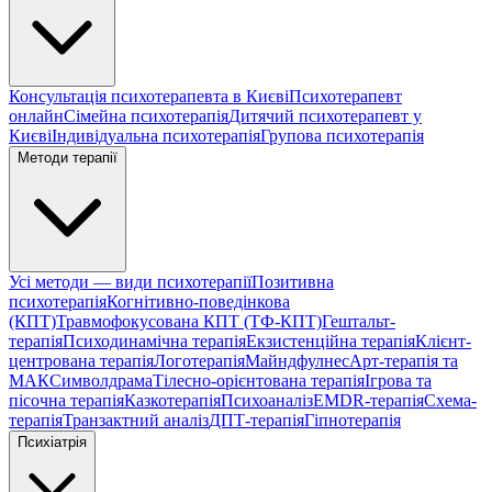
Консультація психотерапевта в Києві
Психотерапевт
онлайн
Сімейна психотерапія
Дитячий психотерапевт у
Києві
Індивідуальна психотерапія
Групова психотерапія
Методи терапії
Усі методи — види психотерапії
Позитивна
психотерапія
Когнітивно-поведінкова
(КПТ)
Травмофокусована КПТ (ТФ-КПТ)
Гештальт-
терапія
Психодинамічна терапія
Екзистенційна терапія
Клієнт-
центрована терапія
Логотерапія
Майндфулнес
Арт-терапія та
МАК
Символдрама
Тілесно-орієнтована терапія
Ігрова та
пісочна терапія
Казкотерапія
Психоаналіз
EMDR-терапія
Схема-
терапія
Транзактний аналіз
ДПТ-терапія
Гіпнотерапія
Психіатрія