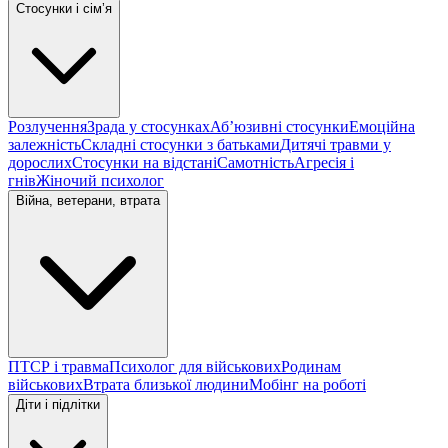
Стосунки і сімʼя
Розлучення
Зрада у стосунках
Абʼюзивні стосунки
Емоційна
залежність
Складні стосунки з батьками
Дитячі травми у
дорослих
Стосунки на відстані
Самотність
Агресія і
гнів
Жіночий психолог
Війна, ветерани, втрата
ПТСР і травма
Психолог для військових
Родинам
військових
Втрата близької людини
Мобінг на роботі
Діти і підлітки