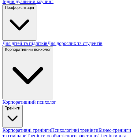
Індивідуальний коучинг
Профорієнтація
Для дітей та підлітків
Для дорослих та студентів
Корпоративний психолог
Корпоративний психолог
Тренінги
Корпоративні тренінги
Психологічні тренінги
Бізнес-тренінги
та семінари
Тренінги особистісного зростання
Тренінги для