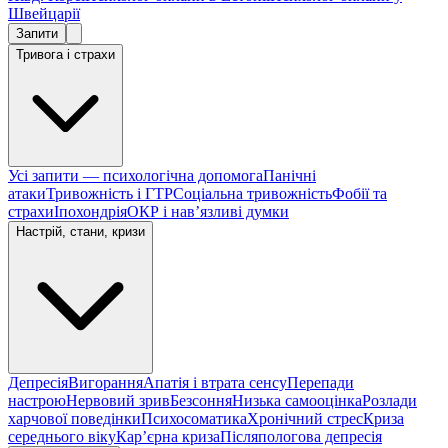
Швейцарії
Запити
Тривога і страхи
Усі запити — психологічна допомога
Панічні
атаки
Тривожність і ГТР
Соціальна тривожність
Фобії та
страхи
Іпохондрія
ОКР і навʼязливі думки
Настрій, стани, кризи
Депресія
Вигорання
Апатія і втрата сенсу
Перепади
настрою
Нервовий зрив
Безсоння
Низька самооцінка
Розлади
харчової поведінки
Психосоматика
Хронічний стрес
Криза
середнього віку
Карʼєрна криза
Післяпологова депресія