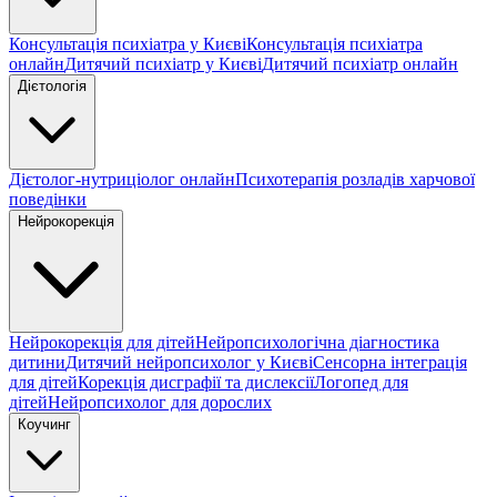
Консультація психіатра у Києві
Консультація психіатра
онлайн
Дитячий психіатр у Києві
Дитячий психіатр онлайн
Дієтологія
Дієтолог-нутриціолог онлайн
Психотерапія розладів харчової
поведінки
Нейрокорекція
Нейрокорекція для дітей
Нейропсихологічна діагностика
дитини
Дитячий нейропсихолог у Києві
Сенсорна інтеграція
для дітей
Корекція дисграфії та дислексії
Логопед для
дітей
Нейропсихолог для дорослих
Коучинг