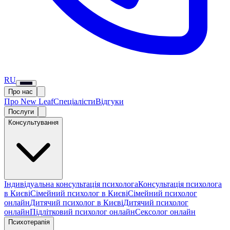
RU
Про нас
Про New Leaf
Спеціалісти
Відгуки
Послуги
Консультування
Індивідуальна консультація психолога
Консультація психолога
в Києві
Сімейний психолог в Києві
Сімейний психолог
онлайн
Дитячий психолог в Києві
Дитячий психолог
онлайн
Підлітковий психолог онлайн
Сексолог онлайн
Психотерапія