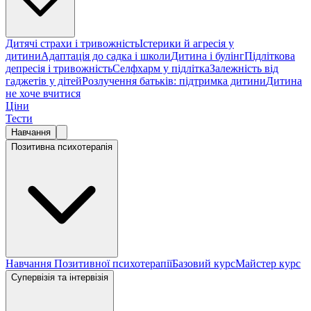
Дитячі страхи і тривожність
Істерики й агресія у
дитини
Адаптація до садка і школи
Дитина і булінг
Підліткова
депресія і тривожність
Селфхарм у підлітка
Залежність від
гаджетів у дітей
Розлучення батьків: підтримка дитини
Дитина
не хоче вчитися
Ціни
Тести
Навчання
Позитивна психотерапія
Навчання Позитивної психотерапії
Базовий курс
Майстер курс
Супервізія та інтервізія