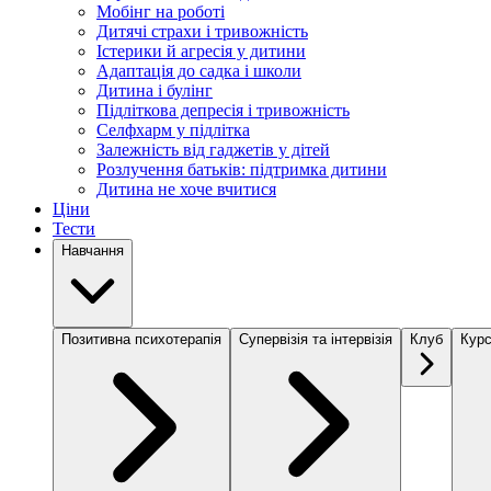
Мобінг на роботі
Дитячі страхи і тривожність
Істерики й агресія у дитини
Адаптація до садка і школи
Дитина і булінг
Підліткова депресія і тривожність
Селфхарм у підлітка
Залежність від гаджетів у дітей
Розлучення батьків: підтримка дитини
Дитина не хоче вчитися
Ціни
Тести
Навчання
Позитивна психотерапія
Супервізія та інтервізія
Клуб
Курс