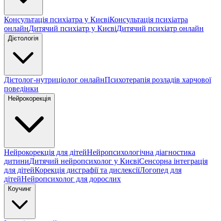
Консультація психіатра у Києві
Консультація психіатра
онлайн
Дитячий психіатр у Києві
Дитячий психіатр онлайн
Дієтологія
Дієтолог-нутриціолог онлайн
Психотерапія розладів харчової
поведінки
Нейрокорекція
Нейрокорекція для дітей
Нейропсихологічна діагностика
дитини
Дитячий нейропсихолог у Києві
Сенсорна інтеграція
для дітей
Корекція дисграфії та дислексії
Логопед для
дітей
Нейропсихолог для дорослих
Коучинг