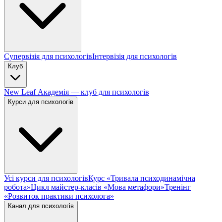
Супервізія для психологів
Інтервізія для психологів
Клуб
New Leaf Академія — клуб для психологів
Курси для психологів
Усі курси для психологів
Курс «Тривала психодинамічна
робота»
Цикл майстер-класів «Мова метафори»
Тренінг
«Розвиток практики психолога»
Канал для психологів