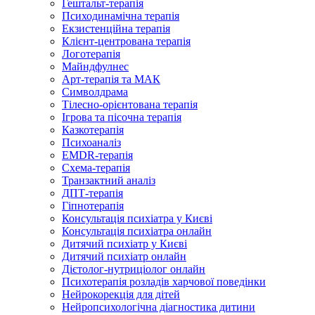
Гештальт-терапія
Психодинамічна терапія
Екзистенційна терапія
Клієнт-центрована терапія
Логотерапія
Майндфулнес
Арт-терапія та МАК
Символдрама
Тілесно-орієнтована терапія
Ігрова та пісочна терапія
Казкотерапія
Психоаналіз
EMDR-терапія
Схема-терапія
Транзактний аналіз
ДПТ-терапія
Гіпнотерапія
Консультація психіатра у Києві
Консультація психіатра онлайн
Дитячий психіатр у Києві
Дитячий психіатр онлайн
Дієтолог-нутриціолог онлайн
Психотерапія розладів харчової поведінки
Нейрокорекція для дітей
Нейропсихологічна діагностика дитини