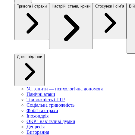
Тривога і страхи
Настрій, стани, кризи
Стосунки і сімʼя
Вій
Діти і підлітки
Усі запити — психологічна допомога
Панічні атаки
Тривожність і ГТР
Соціальна тривожність
Фобії та страхи
Іпохондрія
ОКР і навʼязливі думки
Депресія
Вигорання