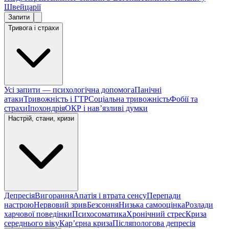
Швейцарії
Запити
Тривога і страхи
Усі запити — психологічна допомога
Панічні
атаки
Тривожність і ГТР
Соціальна тривожність
Фобії та
страхи
Іпохондрія
ОКР і навʼязливі думки
Настрій, стани, кризи
Депресія
Вигорання
Апатія і втрата сенсу
Перепади
настрою
Нервовий зрив
Безсоння
Низька самооцінка
Розлади
харчової поведінки
Психосоматика
Хронічний стрес
Криза
середнього віку
Карʼєрна криза
Післяпологова депресія