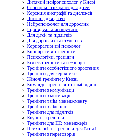
Дитячий нейропсихолог у Києві
Сенсорна інтеграція для дітей
Корекція дисграфії та дислексії
Логопед для дітей
Нейропсихолог для дорослих
Індивідуальний коучинг
Для дітей та підлітків
Для дорослих та студентів
Корпоративний психолог
Корпоративні тренінги
Психологічні тренінги
Бізнес-тренінги та семінари
Тренінги особистісного зростання
Тренінги для керівників
Жіночі тренінги у Києві
Командні тренінги та тимбілдинг
Тренінги з комунікації
Тренінги з мотивації
Тренінги тайм-менеджменту
Тренінги з лідерства
Тренінги для підлітків
Коучинг тренінги
Тренінги для HR менеджерів
Психологічні тренінги для батьків
Тренінги з переговорів