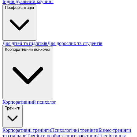
Індивідуальний коучинг
Профорієнтація
Для дітей та підлітків
Для дорослих та студентів
Корпоративний психолог
Корпоративний психолог
Тренінги
Корпоративні тренінги
Психологічні тренінги
Бізнес-тренінги
та семінари
Тренінги особистісного зростання
Тренінги для