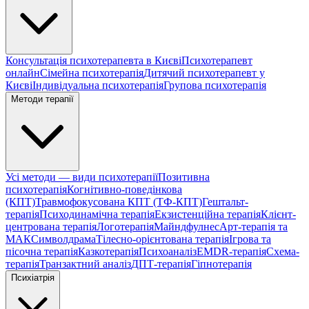
Консультація психотерапевта в Києві
Психотерапевт
онлайн
Сімейна психотерапія
Дитячий психотерапевт у
Києві
Індивідуальна психотерапія
Групова психотерапія
Методи терапії
Усі методи — види психотерапії
Позитивна
психотерапія
Когнітивно-поведінкова
(КПТ)
Травмофокусована КПТ (ТФ-КПТ)
Гештальт-
терапія
Психодинамічна терапія
Екзистенційна терапія
Клієнт-
центрована терапія
Логотерапія
Майндфулнес
Арт-терапія та
МАК
Символдрама
Тілесно-орієнтована терапія
Ігрова та
пісочна терапія
Казкотерапія
Психоаналіз
EMDR-терапія
Схема-
терапія
Транзактний аналіз
ДПТ-терапія
Гіпнотерапія
Психіатрія