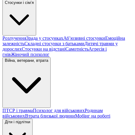
Стосунки і сімʼя
Розлучення
Зрада у стосунках
Абʼюзивні стосунки
Емоційна
залежність
Складні стосунки з батьками
Дитячі травми у
дорослих
Стосунки на відстані
Самотність
Агресія і
гнів
Жіночий психолог
Війна, ветерани, втрата
ПТСР і травма
Психолог для військових
Родинам
військових
Втрата близької людини
Мобінг на роботі
Діти і підлітки