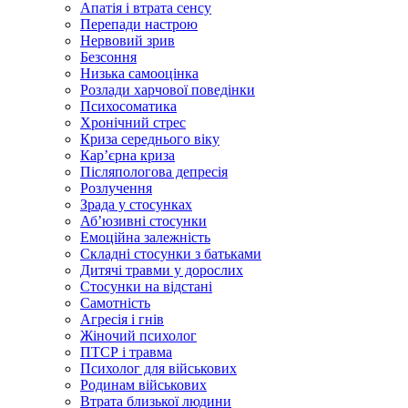
Апатія і втрата сенсу
Перепади настрою
Нервовий зрив
Безсоння
Низька самооцінка
Розлади харчової поведінки
Психосоматика
Хронічний стрес
Криза середнього віку
Карʼєрна криза
Післяпологова депресія
Розлучення
Зрада у стосунках
Абʼюзивні стосунки
Емоційна залежність
Складні стосунки з батьками
Дитячі травми у дорослих
Стосунки на відстані
Самотність
Агресія і гнів
Жіночий психолог
ПТСР і травма
Психолог для військових
Родинам військових
Втрата близької людини