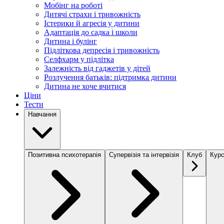
Мобінг на роботі
Дитячі страхи і тривожність
Істерики й агресія у дитини
Адаптація до садка і школи
Дитина і булінг
Підліткова депресія і тривожність
Селфхарм у підлітка
Залежність від гаджетів у дітей
Розлучення батьків: підтримка дитини
Дитина не хоче вчитися
Ціни
Тести
Навчання
Позитивна психотерапія
Супервізія та інтервізія
Клуб
Курс