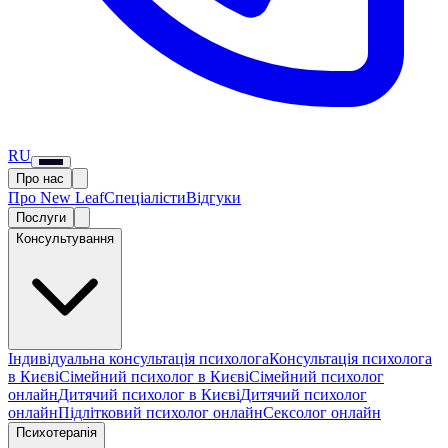
RU
Про нас
Про New Leaf
Спеціалісти
Відгуки
Послуги
Консультування
Індивідуальна консультація психолога
Консультація психолога
в Києві
Сімейний психолог в Києві
Сімейний психолог
онлайн
Дитячий психолог в Києві
Дитячий психолог
онлайн
Підлітковий психолог онлайн
Сексолог онлайн
Психотерапія