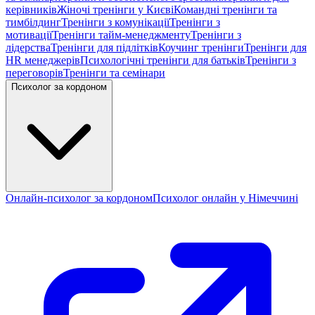
керівників
Жіночі тренінги у Києві
Командні тренінги та
тимбілдинг
Тренінги з комунікації
Тренінги з
мотивації
Тренінги тайм-менеджменту
Тренінги з
лідерства
Тренінги для підлітків
Коучинг тренінги
Тренінги для
HR менеджерів
Психологічні тренінги для батьків
Тренінги з
переговорів
Тренінги та семінари
Психолог за кордоном
Онлайн-психолог за кордоном
Психолог онлайн у Німеччині