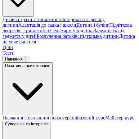
Дитячі страхи і тривожність
Істерики й агресія у
дитини
Адаптація до садка і школи
Дитина і булінг
Підліткова
депресія і тривожність
Селфхарм у підлітка
Залежність від
гаджетів у дітей
Розлучення батьків: підтримка дитини
Дитина
не хоче вчитися
Ціни
Тести
Навчання
Позитивна психотерапія
Навчання Позитивної психотерапії
Базовий курс
Майстер курс
Супервізія та інтервізія