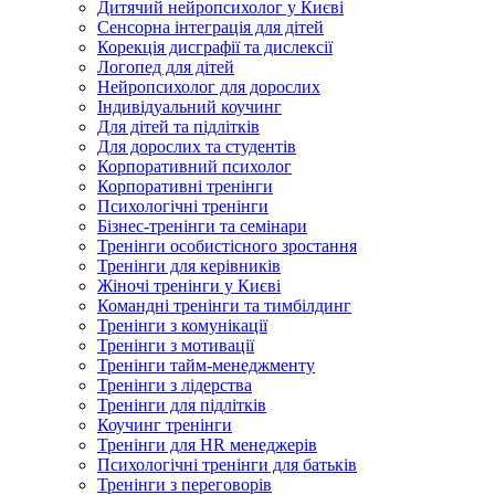
Дитячий нейропсихолог у Києві
Сенсорна інтеграція для дітей
Корекція дисграфії та дислексії
Логопед для дітей
Нейропсихолог для дорослих
Індивідуальний коучинг
Для дітей та підлітків
Для дорослих та студентів
Корпоративний психолог
Корпоративні тренінги
Психологічні тренінги
Бізнес-тренінги та семінари
Тренінги особистісного зростання
Тренінги для керівників
Жіночі тренінги у Києві
Командні тренінги та тимбілдинг
Тренінги з комунікації
Тренінги з мотивації
Тренінги тайм-менеджменту
Тренінги з лідерства
Тренінги для підлітків
Коучинг тренінги
Тренінги для HR менеджерів
Психологічні тренінги для батьків
Тренінги з переговорів