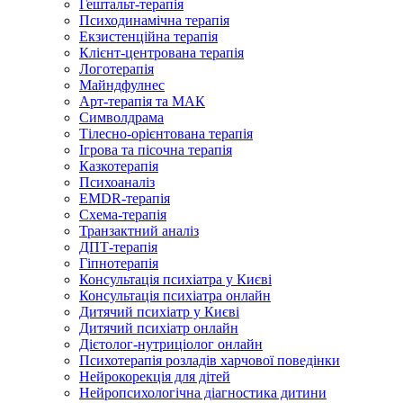
Гештальт-терапія
Психодинамічна терапія
Екзистенційна терапія
Клієнт-центрована терапія
Логотерапія
Майндфулнес
Арт-терапія та МАК
Символдрама
Тілесно-орієнтована терапія
Ігрова та пісочна терапія
Казкотерапія
Психоаналіз
EMDR-терапія
Схема-терапія
Транзактний аналіз
ДПТ-терапія
Гіпнотерапія
Консультація психіатра у Києві
Консультація психіатра онлайн
Дитячий психіатр у Києві
Дитячий психіатр онлайн
Дієтолог-нутриціолог онлайн
Психотерапія розладів харчової поведінки
Нейрокорекція для дітей
Нейропсихологічна діагностика дитини