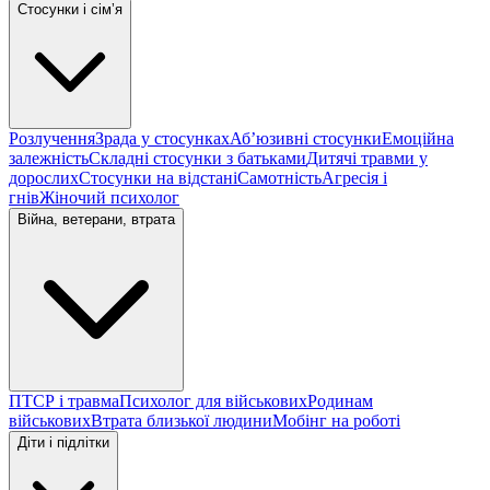
Стосунки і сімʼя
Розлучення
Зрада у стосунках
Абʼюзивні стосунки
Емоційна
залежність
Складні стосунки з батьками
Дитячі травми у
дорослих
Стосунки на відстані
Самотність
Агресія і
гнів
Жіночий психолог
Війна, ветерани, втрата
ПТСР і травма
Психолог для військових
Родинам
військових
Втрата близької людини
Мобінг на роботі
Діти і підлітки