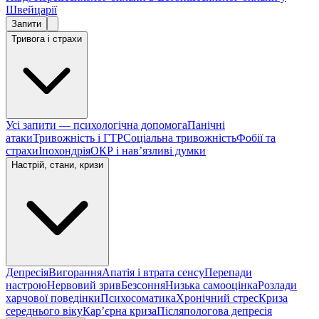
Швейцарії
Запити
Тривога і страхи
Усі запити — психологічна допомога
Панічні
атаки
Тривожність і ГТР
Соціальна тривожність
Фобії та
страхи
Іпохондрія
ОКР і навʼязливі думки
Настрій, стани, кризи
Депресія
Вигорання
Апатія і втрата сенсу
Перепади
настрою
Нервовий зрив
Безсоння
Низька самооцінка
Розлади
харчової поведінки
Психосоматика
Хронічний стрес
Криза
середнього віку
Карʼєрна криза
Післяпологова депресія