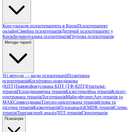
Консультація психотерапевта в Києві
Психотерапевт
онлайн
Сімейна психотерапія
Дитячий психотерапевт у
Києві
Індивідуальна психотерапія
Групова психотерапія
Методи терапії
Усі методи — види психотерапії
Позитивна
психотерапія
Когнітивно-поведінкова
(КПТ)
Травмофокусована КПТ (ТФ-КПТ)
Гештальт-
терапія
Психодинамічна терапія
Екзистенційна терапія
Клієнт-
центрована терапія
Логотерапія
Майндфулнес
Арт-терапія та
МАК
Символдрама
Тілесно-орієнтована терапія
Ігрова та
пісочна терапія
Казкотерапія
Психоаналіз
EMDR-терапія
Схема-
терапія
Транзактний аналіз
ДПТ-терапія
Гіпнотерапія
Психіатрія