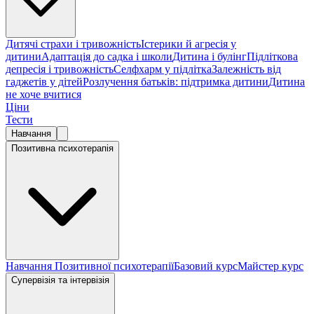
Дитячі страхи і тривожність
Істерики й агресія у
дитини
Адаптація до садка і школи
Дитина і булінг
Підліткова
депресія і тривожність
Селфхарм у підлітка
Залежність від
гаджетів у дітей
Розлучення батьків: підтримка дитини
Дитина
не хоче вчитися
Ціни
Тести
Навчання
Позитивна психотерапія
Навчання Позитивної психотерапії
Базовий курс
Майстер курс
Супервізія та інтервізія