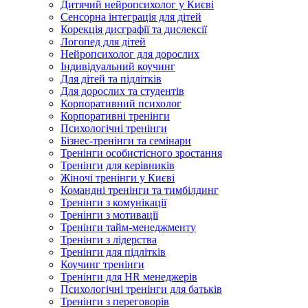
Дитячий нейропсихолог у Києві
Сенсорна інтеграція для дітей
Корекція дисграфії та дислексії
Логопед для дітей
Нейропсихолог для дорослих
Індивідуальний коучинг
Для дітей та підлітків
Для дорослих та студентів
Корпоративний психолог
Корпоративні тренінги
Психологічні тренінги
Бізнес-тренінги та семінари
Тренінги особистісного зростання
Тренінги для керівників
Жіночі тренінги у Києві
Командні тренінги та тимбілдинг
Тренінги з комунікації
Тренінги з мотивації
Тренінги тайм-менеджменту
Тренінги з лідерства
Тренінги для підлітків
Коучинг тренінги
Тренінги для HR менеджерів
Психологічні тренінги для батьків
Тренінги з переговорів