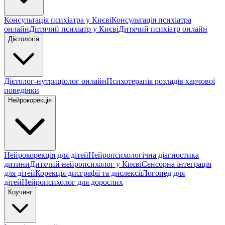
Консультація психіатра у Києві
Консультація психіатра
онлайн
Дитячий психіатр у Києві
Дитячий психіатр онлайн
Дієтологія
Дієтолог-нутриціолог онлайн
Психотерапія розладів харчової
поведінки
Нейрокорекція
Нейрокорекція для дітей
Нейропсихологічна діагностика
дитини
Дитячий нейропсихолог у Києві
Сенсорна інтеграція
для дітей
Корекція дисграфії та дислексії
Логопед для
дітей
Нейропсихолог для дорослих
Коучинг