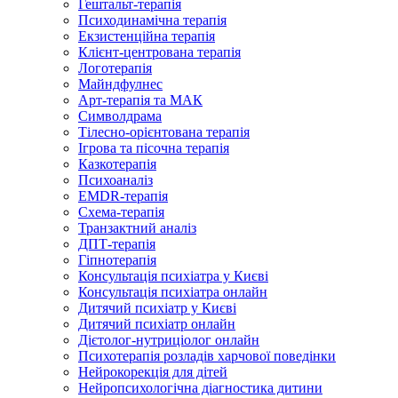
Гештальт-терапія
Психодинамічна терапія
Екзистенційна терапія
Клієнт-центрована терапія
Логотерапія
Майндфулнес
Арт-терапія та МАК
Символдрама
Тілесно-орієнтована терапія
Ігрова та пісочна терапія
Казкотерапія
Психоаналіз
EMDR-терапія
Схема-терапія
Транзактний аналіз
ДПТ-терапія
Гіпнотерапія
Консультація психіатра у Києві
Консультація психіатра онлайн
Дитячий психіатр у Києві
Дитячий психіатр онлайн
Дієтолог-нутриціолог онлайн
Психотерапія розладів харчової поведінки
Нейрокорекція для дітей
Нейропсихологічна діагностика дитини