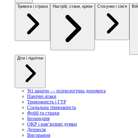
Тривога і страхи
Настрій, стани, кризи
Стосунки і сімʼя
Вій
Діти і підлітки
Усі запити — психологічна допомога
Панічні атаки
Тривожність і ГТР
Соціальна тривожність
Фобії та страхи
Іпохондрія
ОКР і навʼязливі думки
Депресія
Вигорання