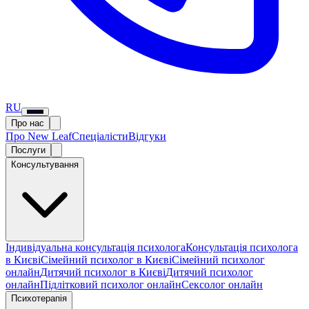
RU
Про нас
Про New Leaf
Спеціалісти
Відгуки
Послуги
Консультування
Індивідуальна консультація психолога
Консультація психолога
в Києві
Сімейний психолог в Києві
Сімейний психолог
онлайн
Дитячий психолог в Києві
Дитячий психолог
онлайн
Підлітковий психолог онлайн
Сексолог онлайн
Психотерапія