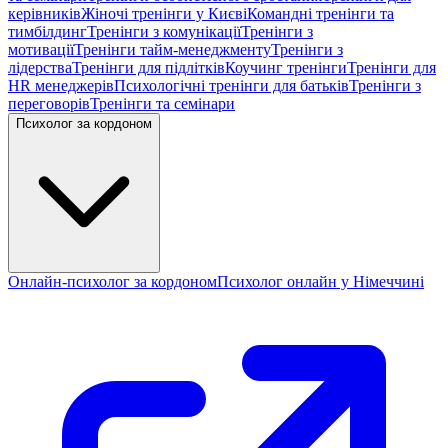
керівників
Жіночі тренінги у Києві
Командні тренінги та
тимбілдинг
Тренінги з комунікації
Тренінги з
мотивації
Тренінги тайм-менеджменту
Тренінги з
лідерства
Тренінги для підлітків
Коучинг тренінги
Тренінги для
HR менеджерів
Психологічні тренінги для батьків
Тренінги з
переговорів
Тренінги та семінари
Психолог за кордоном
Онлайн-психолог за кордоном
Психолог онлайн у Німеччині