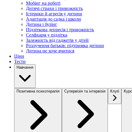
Мобінг на роботі
Дитячі страхи і тривожність
Істерики й агресія у дитини
Адаптація до садка і школи
Дитина і булінг
Підліткова депресія і тривожність
Селфхарм у підлітка
Залежність від гаджетів у дітей
Розлучення батьків: підтримка дитини
Дитина не хоче вчитися
Ціни
Тести
Навчання
Позитивна психотерапія
Супервізія та інтервізія
Клуб
Курс