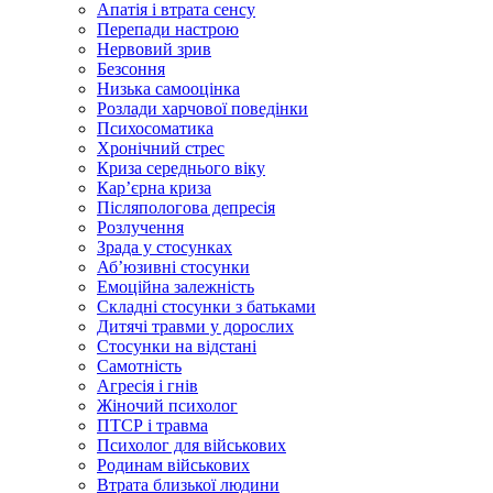
Апатія і втрата сенсу
Перепади настрою
Нервовий зрив
Безсоння
Низька самооцінка
Розлади харчової поведінки
Психосоматика
Хронічний стрес
Криза середнього віку
Карʼєрна криза
Післяпологова депресія
Розлучення
Зрада у стосунках
Абʼюзивні стосунки
Емоційна залежність
Складні стосунки з батьками
Дитячі травми у дорослих
Стосунки на відстані
Самотність
Агресія і гнів
Жіночий психолог
ПТСР і травма
Психолог для військових
Родинам військових
Втрата близької людини