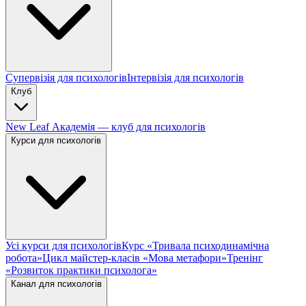
Супервізія для психологів
Інтервізія для психологів
Клуб
New Leaf Академія — клуб для психологів
Курси для психологів
Усі курси для психологів
Курс «Тривала психодинамічна
робота»
Цикл майстер-класів «Мова метафори»
Тренінг
«Розвиток практики психолога»
Канал для психологів