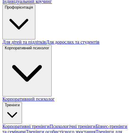
Індивідуальний коучинг
Профорієнтація
Для дітей та підлітків
Для дорослих та студентів
Корпоративний психолог
Корпоративний психолог
Тренінги
Корпоративні тренінги
Психологічні тренінги
Бізнес-тренінги
та семінари
Тренінги особистісного зростання
Тренінги для