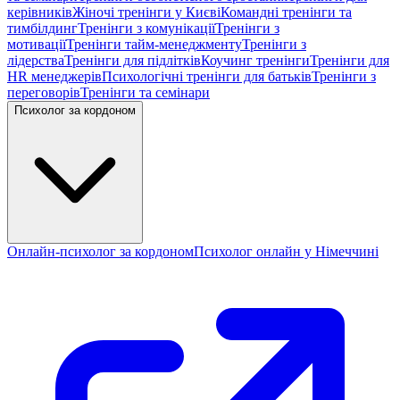
керівників
Жіночі тренінги у Києві
Командні тренінги та
тимбілдинг
Тренінги з комунікації
Тренінги з
мотивації
Тренінги тайм-менеджменту
Тренінги з
лідерства
Тренінги для підлітків
Коучинг тренінги
Тренінги для
HR менеджерів
Психологічні тренінги для батьків
Тренінги з
переговорів
Тренінги та семінари
Психолог за кордоном
Онлайн-психолог за кордоном
Психолог онлайн у Німеччині