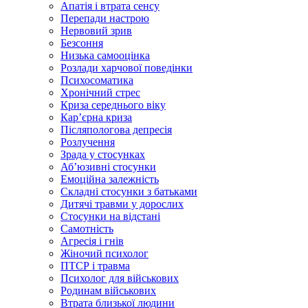
Апатія і втрата сенсу
Перепади настрою
Нервовий зрив
Безсоння
Низька самооцінка
Розлади харчової поведінки
Психосоматика
Хронічний стрес
Криза середнього віку
Карʼєрна криза
Післяпологова депресія
Розлучення
Зрада у стосунках
Абʼюзивні стосунки
Емоційна залежність
Складні стосунки з батьками
Дитячі травми у дорослих
Стосунки на відстані
Самотність
Агресія і гнів
Жіночий психолог
ПТСР і травма
Психолог для військових
Родинам військових
Втрата близької людини