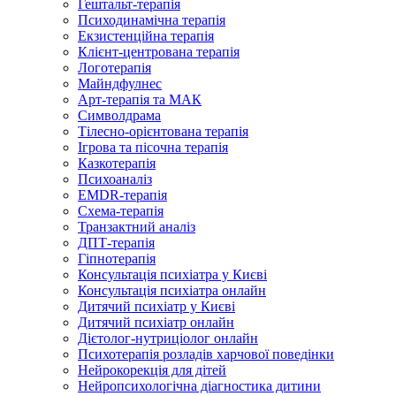
Гештальт-терапія
Психодинамічна терапія
Екзистенційна терапія
Клієнт-центрована терапія
Логотерапія
Майндфулнес
Арт-терапія та МАК
Символдрама
Тілесно-орієнтована терапія
Ігрова та пісочна терапія
Казкотерапія
Психоаналіз
EMDR-терапія
Схема-терапія
Транзактний аналіз
ДПТ-терапія
Гіпнотерапія
Консультація психіатра у Києві
Консультація психіатра онлайн
Дитячий психіатр у Києві
Дитячий психіатр онлайн
Дієтолог-нутриціолог онлайн
Психотерапія розладів харчової поведінки
Нейрокорекція для дітей
Нейропсихологічна діагностика дитини