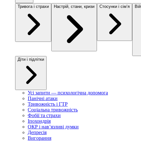
Тривога і страхи
Настрій, стани, кризи
Стосунки і сімʼя
Вій
Діти і підлітки
Усі запити — психологічна допомога
Панічні атаки
Тривожність і ГТР
Соціальна тривожність
Фобії та страхи
Іпохондрія
ОКР і навʼязливі думки
Депресія
Вигорання