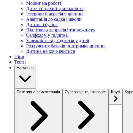
Мобінг на роботі
Дитячі страхи і тривожність
Істерики й агресія у дитини
Адаптація до садка і школи
Дитина і булінг
Підліткова депресія і тривожність
Селфхарм у підлітка
Залежність від гаджетів у дітей
Розлучення батьків: підтримка дитини
Дитина не хоче вчитися
Ціни
Тести
Навчання
Позитивна психотерапія
Супервізія та інтервізія
Клуб
Курс