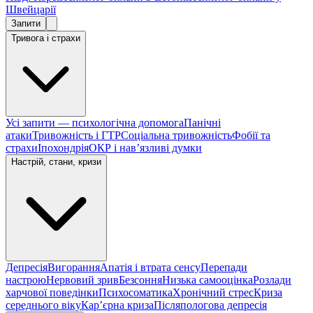
Швейцарії
Запити
Тривога і страхи
Усі запити — психологічна допомога
Панічні
атаки
Тривожність і ГТР
Соціальна тривожність
Фобії та
страхи
Іпохондрія
ОКР і навʼязливі думки
Настрій, стани, кризи
Депресія
Вигорання
Апатія і втрата сенсу
Перепади
настрою
Нервовий зрив
Безсоння
Низька самооцінка
Розлади
харчової поведінки
Психосоматика
Хронічний стрес
Криза
середнього віку
Карʼєрна криза
Післяпологова депресія