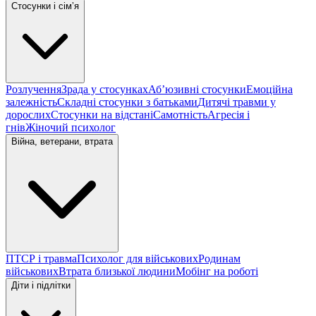
Стосунки і сімʼя
Розлучення
Зрада у стосунках
Абʼюзивні стосунки
Емоційна
залежність
Складні стосунки з батьками
Дитячі травми у
дорослих
Стосунки на відстані
Самотність
Агресія і
гнів
Жіночий психолог
Війна, ветерани, втрата
ПТСР і травма
Психолог для військових
Родинам
військових
Втрата близької людини
Мобінг на роботі
Діти і підлітки