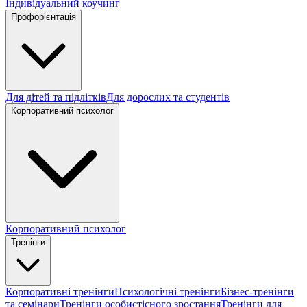
Індивідуальний коучинг
Профорієнтація
Для дітей та підлітків
Для дорослих та студентів
Корпоративний психолог
Корпоративний психолог
Тренінги
Корпоративні тренінги
Психологічні тренінги
Бізнес-тренінги
та семінари
Тренінги особистісного зростання
Тренінги для