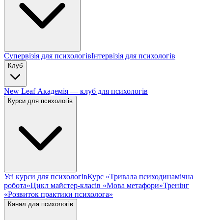
Супервізія для психологів
Інтервізія для психологів
Клуб
New Leaf Академія — клуб для психологів
Курси для психологів
Усі курси для психологів
Курс «Тривала психодинамічна
робота»
Цикл майстер-класів «Мова метафори»
Тренінг
«Розвиток практики психолога»
Канал для психологів