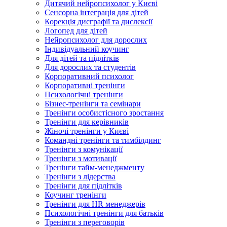
Дитячий нейропсихолог у Києві
Сенсорна інтеграція для дітей
Корекція дисграфії та дислексії
Логопед для дітей
Нейропсихолог для дорослих
Індивідуальний коучинг
Для дітей та підлітків
Для дорослих та студентів
Корпоративний психолог
Корпоративні тренінги
Психологічні тренінги
Бізнес-тренінги та семінари
Тренінги особистісного зростання
Тренінги для керівників
Жіночі тренінги у Києві
Командні тренінги та тимбілдинг
Тренінги з комунікації
Тренінги з мотивації
Тренінги тайм-менеджменту
Тренінги з лідерства
Тренінги для підлітків
Коучинг тренінги
Тренінги для HR менеджерів
Психологічні тренінги для батьків
Тренінги з переговорів