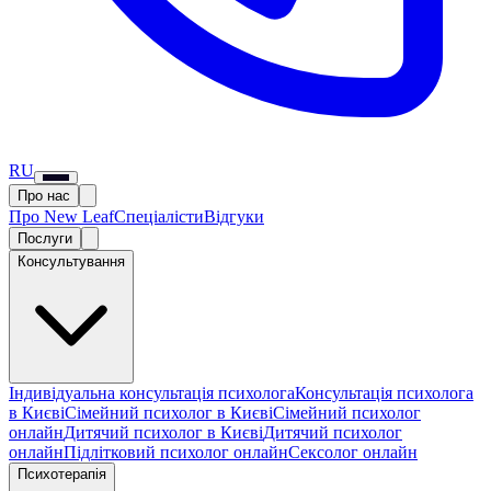
RU
Про нас
Про New Leaf
Спеціалісти
Відгуки
Послуги
Консультування
Індивідуальна консультація психолога
Консультація психолога
в Києві
Сімейний психолог в Києві
Сімейний психолог
онлайн
Дитячий психолог в Києві
Дитячий психолог
онлайн
Підлітковий психолог онлайн
Сексолог онлайн
Психотерапія