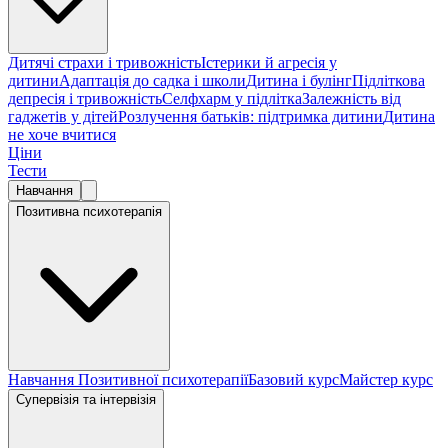
Дитячі страхи і тривожність
Істерики й агресія у
дитини
Адаптація до садка і школи
Дитина і булінг
Підліткова
депресія і тривожність
Селфхарм у підлітка
Залежність від
гаджетів у дітей
Розлучення батьків: підтримка дитини
Дитина
не хоче вчитися
Ціни
Тести
Навчання
Позитивна психотерапія
Навчання Позитивної психотерапії
Базовий курс
Майстер курс
Супервізія та інтервізія