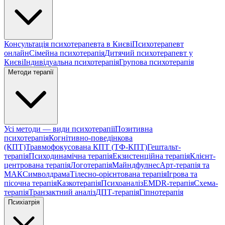
Консультація психотерапевта в Києві
Психотерапевт
онлайн
Сімейна психотерапія
Дитячий психотерапевт у
Києві
Індивідуальна психотерапія
Групова психотерапія
Методи терапії
Усі методи — види психотерапії
Позитивна
психотерапія
Когнітивно-поведінкова
(КПТ)
Травмофокусована КПТ (ТФ-КПТ)
Гештальт-
терапія
Психодинамічна терапія
Екзистенційна терапія
Клієнт-
центрована терапія
Логотерапія
Майндфулнес
Арт-терапія та
МАК
Символдрама
Тілесно-орієнтована терапія
Ігрова та
пісочна терапія
Казкотерапія
Психоаналіз
EMDR-терапія
Схема-
терапія
Транзактний аналіз
ДПТ-терапія
Гіпнотерапія
Психіатрія