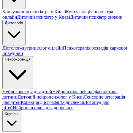
Консультація психіатра у Києві
Консультація психіатра
онлайн
Дитячий психіатр у Києві
Дитячий психіатр онлайн
Дієтологія
Дієтолог-нутриціолог онлайн
Психотерапія розладів харчової
поведінки
Нейрокорекція
Нейрокорекція для дітей
Нейропсихологічна діагностика
дитини
Дитячий нейропсихолог у Києві
Сенсорна інтеграція
для дітей
Корекція дисграфії та дислексії
Логопед для
дітей
Нейропсихолог для дорослих
Коучинг