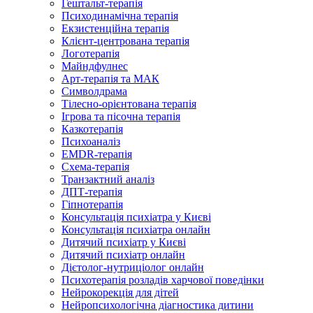
Гештальт-терапія
Психодинамічна терапія
Екзистенційна терапія
Клієнт-центрована терапія
Логотерапія
Майндфулнес
Арт-терапія та МАК
Символдрама
Тілесно-орієнтована терапія
Ігрова та пісочна терапія
Казкотерапія
Психоаналіз
EMDR-терапія
Схема-терапія
Транзактний аналіз
ДПТ-терапія
Гіпнотерапія
Консультація психіатра у Києві
Консультація психіатра онлайн
Дитячий психіатр у Києві
Дитячий психіатр онлайн
Дієтолог-нутриціолог онлайн
Психотерапія розладів харчової поведінки
Нейрокорекція для дітей
Нейропсихологічна діагностика дитини