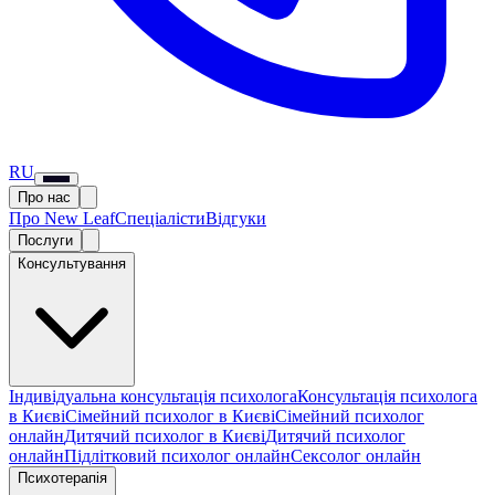
RU
Про нас
Про New Leaf
Спеціалісти
Відгуки
Послуги
Консультування
Індивідуальна консультація психолога
Консультація психолога
в Києві
Сімейний психолог в Києві
Сімейний психолог
онлайн
Дитячий психолог в Києві
Дитячий психолог
онлайн
Підлітковий психолог онлайн
Сексолог онлайн
Психотерапія