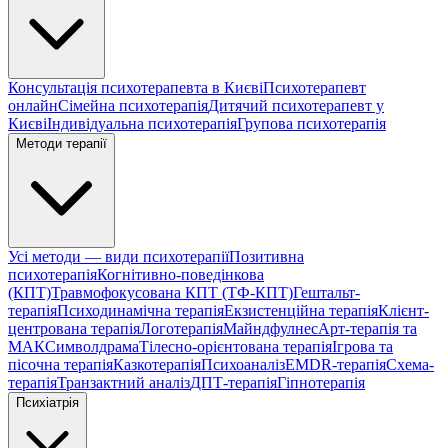
Консультація психотерапевта в Києві
Психотерапевт
онлайн
Сімейна психотерапія
Дитячий психотерапевт у
Києві
Індивідуальна психотерапія
Групова психотерапія
Методи терапії
Усі методи — види психотерапії
Позитивна
психотерапія
Когнітивно-поведінкова
(КПТ)
Травмофокусована КПТ (ТФ-КПТ)
Гештальт-
терапія
Психодинамічна терапія
Екзистенційна терапія
Клієнт-
центрована терапія
Логотерапія
Майндфулнес
Арт-терапія та
МАК
Символдрама
Тілесно-орієнтована терапія
Ігрова та
пісочна терапія
Казкотерапія
Психоаналіз
EMDR-терапія
Схема-
терапія
Транзактний аналіз
ДПТ-терапія
Гіпнотерапія
Психіатрія