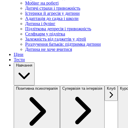
Мобінг на роботі
Дитячі страхи і тривожність
Істерики й агресія у дитини
Адаптація до садка і школи
Дитина і булінг
Підліткова депресія і тривожність
Селфхарм у підлітка
Залежність від гаджетів у дітей
Розлучення батьків: підтримка дитини
Дитина не хоче вчитися
Ціни
Тести
Навчання
Позитивна психотерапія
Супервізія та інтервізія
Клуб
Курс