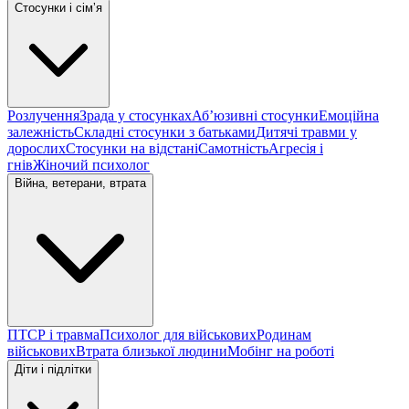
Стосунки і сімʼя
Розлучення
Зрада у стосунках
Абʼюзивні стосунки
Емоційна
залежність
Складні стосунки з батьками
Дитячі травми у
дорослих
Стосунки на відстані
Самотність
Агресія і
гнів
Жіночий психолог
Війна, ветерани, втрата
ПТСР і травма
Психолог для військових
Родинам
військових
Втрата близької людини
Мобінг на роботі
Діти і підлітки