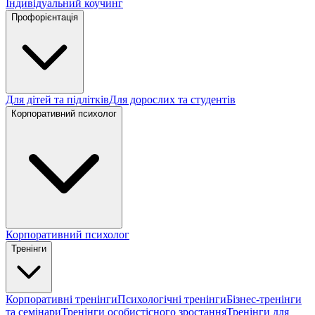
Індивідуальний коучинг
Профорієнтація
Для дітей та підлітків
Для дорослих та студентів
Корпоративний психолог
Корпоративний психолог
Тренінги
Корпоративні тренінги
Психологічні тренінги
Бізнес-тренінги
та семінари
Тренінги особистісного зростання
Тренінги для