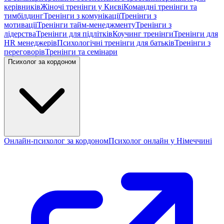
керівників
Жіночі тренінги у Києві
Командні тренінги та
тимбілдинг
Тренінги з комунікації
Тренінги з
мотивації
Тренінги тайм-менеджменту
Тренінги з
лідерства
Тренінги для підлітків
Коучинг тренінги
Тренінги для
HR менеджерів
Психологічні тренінги для батьків
Тренінги з
переговорів
Тренінги та семінари
Психолог за кордоном
Онлайн-психолог за кордоном
Психолог онлайн у Німеччині