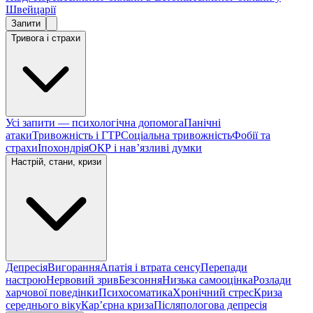
Швейцарії
Запити
Тривога і страхи
Усі запити — психологічна допомога
Панічні
атаки
Тривожність і ГТР
Соціальна тривожність
Фобії та
страхи
Іпохондрія
ОКР і навʼязливі думки
Настрій, стани, кризи
Депресія
Вигорання
Апатія і втрата сенсу
Перепади
настрою
Нервовий зрив
Безсоння
Низька самооцінка
Розлади
харчової поведінки
Психосоматика
Хронічний стрес
Криза
середнього віку
Карʼєрна криза
Післяпологова депресія