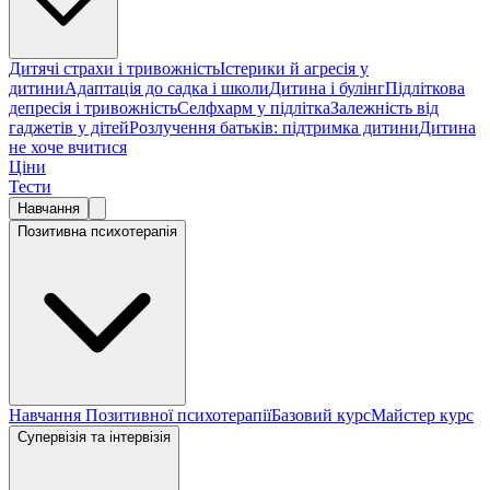
Дитячі страхи і тривожність
Істерики й агресія у
дитини
Адаптація до садка і школи
Дитина і булінг
Підліткова
депресія і тривожність
Селфхарм у підлітка
Залежність від
гаджетів у дітей
Розлучення батьків: підтримка дитини
Дитина
не хоче вчитися
Ціни
Тести
Навчання
Позитивна психотерапія
Навчання Позитивної психотерапії
Базовий курс
Майстер курс
Супервізія та інтервізія