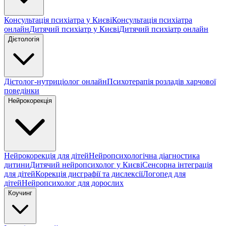
Консультація психіатра у Києві
Консультація психіатра
онлайн
Дитячий психіатр у Києві
Дитячий психіатр онлайн
Дієтологія
Дієтолог-нутриціолог онлайн
Психотерапія розладів харчової
поведінки
Нейрокорекція
Нейрокорекція для дітей
Нейропсихологічна діагностика
дитини
Дитячий нейропсихолог у Києві
Сенсорна інтеграція
для дітей
Корекція дисграфії та дислексії
Логопед для
дітей
Нейропсихолог для дорослих
Коучинг