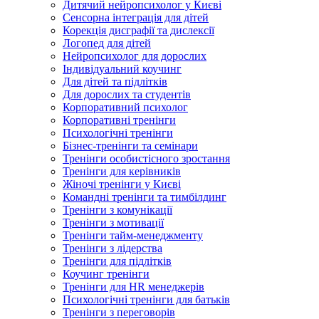
Дитячий нейропсихолог у Києві
Сенсорна інтеграція для дітей
Корекція дисграфії та дислексії
Логопед для дітей
Нейропсихолог для дорослих
Індивідуальний коучинг
Для дітей та підлітків
Для дорослих та студентів
Корпоративний психолог
Корпоративні тренінги
Психологічні тренінги
Бізнес-тренінги та семінари
Тренінги особистісного зростання
Тренінги для керівників
Жіночі тренінги у Києві
Командні тренінги та тимбілдинг
Тренінги з комунікації
Тренінги з мотивації
Тренінги тайм-менеджменту
Тренінги з лідерства
Тренінги для підлітків
Коучинг тренінги
Тренінги для HR менеджерів
Психологічні тренінги для батьків
Тренінги з переговорів