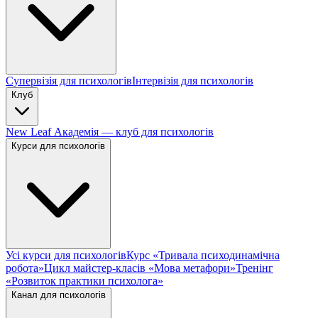
Супервізія для психологів
Інтервізія для психологів
Клуб
New Leaf Академія — клуб для психологів
Курси для психологів
Усі курси для психологів
Курс «Тривала психодинамічна
робота»
Цикл майстер-класів «Мова метафори»
Тренінг
«Розвиток практики психолога»
Канал для психологів