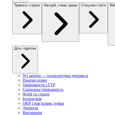
Тривога і страхи
Настрій, стани, кризи
Стосунки і сімʼя
Вій
Діти і підлітки
Усі запити — психологічна допомога
Панічні атаки
Тривожність і ГТР
Соціальна тривожність
Фобії та страхи
Іпохондрія
ОКР і навʼязливі думки
Депресія
Вигорання