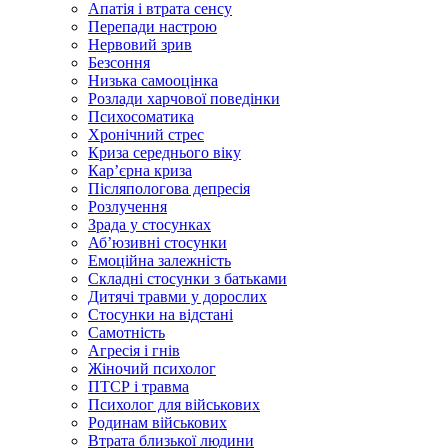
Апатія і втрата сенсу
Перепади настрою
Нервовий зрив
Безсоння
Низька самооцінка
Розлади харчової поведінки
Психосоматика
Хронічний стрес
Криза середнього віку
Карʼєрна криза
Післяпологова депресія
Розлучення
Зрада у стосунках
Абʼюзивні стосунки
Емоційна залежність
Складні стосунки з батьками
Дитячі травми у дорослих
Стосунки на відстані
Самотність
Агресія і гнів
Жіночий психолог
ПТСР і травма
Психолог для військових
Родинам військових
Втрата близької людини