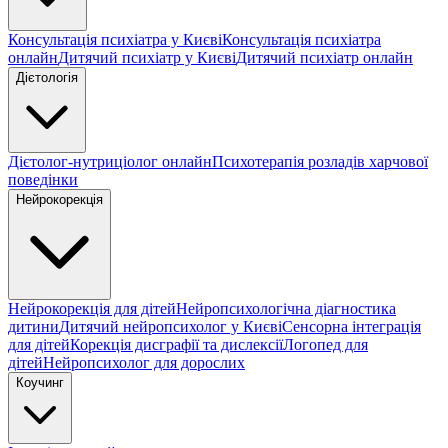
Консультація психіатра у Києві
Консультація психіатра
онлайн
Дитячий психіатр у Києві
Дитячий психіатр онлайн
Дієтологія
Дієтолог-нутриціолог онлайн
Психотерапія розладів харчової
поведінки
Нейрокорекція
Нейрокорекція для дітей
Нейропсихологічна діагностика
дитини
Дитячий нейропсихолог у Києві
Сенсорна інтеграція
для дітей
Корекція дисграфії та дислексії
Логопед для
дітей
Нейропсихолог для дорослих
Коучинг