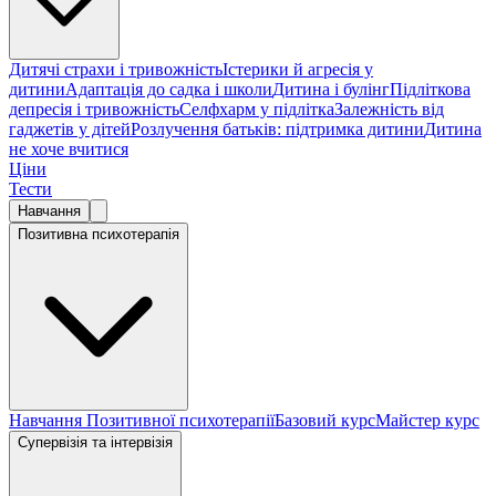
Дитячі страхи і тривожність
Істерики й агресія у
дитини
Адаптація до садка і школи
Дитина і булінг
Підліткова
депресія і тривожність
Селфхарм у підлітка
Залежність від
гаджетів у дітей
Розлучення батьків: підтримка дитини
Дитина
не хоче вчитися
Ціни
Тести
Навчання
Позитивна психотерапія
Навчання Позитивної психотерапії
Базовий курс
Майстер курс
Супервізія та інтервізія