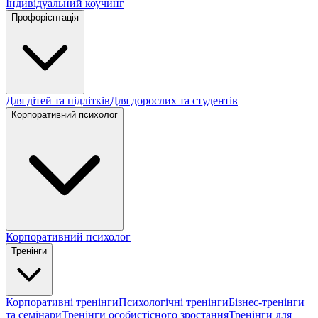
Індивідуальний коучинг
Профорієнтація
Для дітей та підлітків
Для дорослих та студентів
Корпоративний психолог
Корпоративний психолог
Тренінги
Корпоративні тренінги
Психологічні тренінги
Бізнес-тренінги
та семінари
Тренінги особистісного зростання
Тренінги для