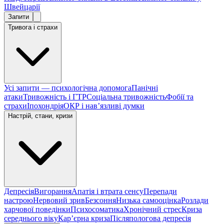
Швейцарії
Запити
Тривога і страхи
Усі запити — психологічна допомога
Панічні
атаки
Тривожність і ГТР
Соціальна тривожність
Фобії та
страхи
Іпохондрія
ОКР і навʼязливі думки
Настрій, стани, кризи
Депресія
Вигорання
Апатія і втрата сенсу
Перепади
настрою
Нервовий зрив
Безсоння
Низька самооцінка
Розлади
харчової поведінки
Психосоматика
Хронічний стрес
Криза
середнього віку
Карʼєрна криза
Післяпологова депресія