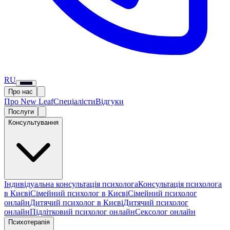
RU
Про нас
Про New Leaf
Спеціалісти
Відгуки
Послуги
Консультування
Індивідуальна консультація психолога
Консультація психолога
в Києві
Сімейний психолог в Києві
Сімейний психолог
онлайн
Дитячий психолог в Києві
Дитячий психолог
онлайн
Підлітковий психолог онлайн
Сексолог онлайн
Психотерапія