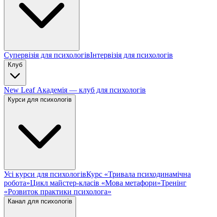
Супервізія для психологів
Інтервізія для психологів
Клуб
New Leaf Академія — клуб для психологів
Курси для психологів
Усі курси для психологів
Курс «Тривала психодинамічна
робота»
Цикл майстер-класів «Мова метафори»
Тренінг
«Розвиток практики психолога»
Канал для психологів