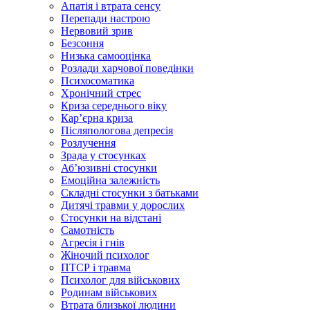
Апатія і втрата сенсу
Перепади настрою
Нервовий зрив
Безсоння
Низька самооцінка
Розлади харчової поведінки
Психосоматика
Хронічний стрес
Криза середнього віку
Карʼєрна криза
Післяпологова депресія
Розлучення
Зрада у стосунках
Абʼюзивні стосунки
Емоційна залежність
Складні стосунки з батьками
Дитячі травми у дорослих
Стосунки на відстані
Самотність
Агресія і гнів
Жіночий психолог
ПТСР і травма
Психолог для військових
Родинам військових
Втрата близької людини