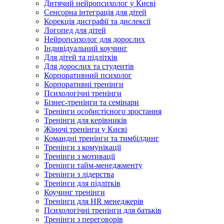
Дитячий нейропсихолог у Києві
Сенсорна інтеграція для дітей
Корекція дисграфії та дислексії
Логопед для дітей
Нейропсихолог для дорослих
Індивідуальний коучинг
Для дітей та підлітків
Для дорослих та студентів
Корпоративний психолог
Корпоративні тренінги
Психологічні тренінги
Бізнес-тренінги та семінари
Тренінги особистісного зростання
Тренінги для керівників
Жіночі тренінги у Києві
Командні тренінги та тимбілдинг
Тренінги з комунікації
Тренінги з мотивації
Тренінги тайм-менеджменту
Тренінги з лідерства
Тренінги для підлітків
Коучинг тренінги
Тренінги для HR менеджерів
Психологічні тренінги для батьків
Тренінги з переговорів