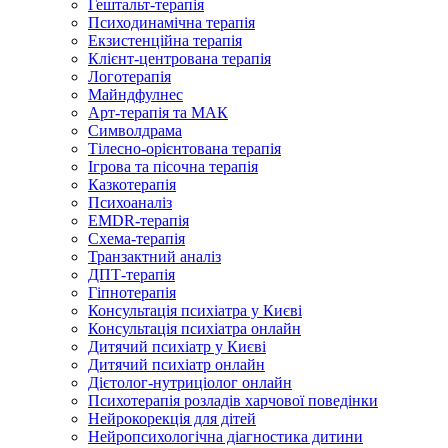
Гештальт-терапія
Психодинамічна терапія
Екзистенційна терапія
Клієнт-центрована терапія
Логотерапія
Майндфулнес
Арт-терапія та МАК
Символдрама
Тілесно-орієнтована терапія
Ігрова та пісочна терапія
Казкотерапія
Психоаналіз
EMDR-терапія
Схема-терапія
Транзактний аналіз
ДПТ-терапія
Гіпнотерапія
Консультація психіатра у Києві
Консультація психіатра онлайн
Дитячий психіатр у Києві
Дитячий психіатр онлайн
Дієтолог-нутриціолог онлайн
Психотерапія розладів харчової поведінки
Нейрокорекція для дітей
Нейропсихологічна діагностика дитини