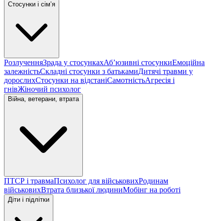
Стосунки і сімʼя
Розлучення
Зрада у стосунках
Абʼюзивні стосунки
Емоційна
залежність
Складні стосунки з батьками
Дитячі травми у
дорослих
Стосунки на відстані
Самотність
Агресія і
гнів
Жіночий психолог
Війна, ветерани, втрата
ПТСР і травма
Психолог для військових
Родинам
військових
Втрата близької людини
Мобінг на роботі
Діти і підлітки