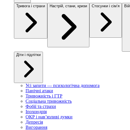
Тривога і страхи
Настрій, стани, кризи
Стосунки і сімʼя
Вій
Діти і підлітки
Усі запити — психологічна допомога
Панічні атаки
Тривожність і ГТР
Соціальна тривожність
Фобії та страхи
Іпохондрія
ОКР і навʼязливі думки
Депресія
Вигорання