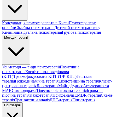
Консультація психотерапевта в Києві
Психотерапевт
онлайн
Сімейна психотерапія
Дитячий психотерапевт у
Києві
Індивідуальна психотерапія
Групова психотерапія
Методи терапії
Усі методи — види психотерапії
Позитивна
психотерапія
Когнітивно-поведінкова
(КПТ)
Травмофокусована КПТ (ТФ-КПТ)
Гештальт-
терапія
Психодинамічна терапія
Екзистенційна терапія
Клієнт-
центрована терапія
Логотерапія
Майндфулнес
Арт-терапія та
МАК
Символдрама
Тілесно-орієнтована терапія
Ігрова та
пісочна терапія
Казкотерапія
Психоаналіз
EMDR-терапія
Схема-
терапія
Транзактний аналіз
ДПТ-терапія
Гіпнотерапія
Психіатрія