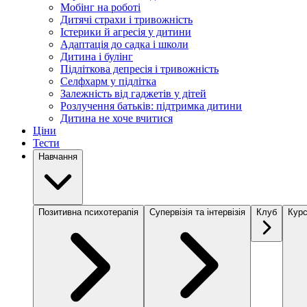
Мобінг на роботі
Дитячі страхи і тривожність
Істерики й агресія у дитини
Адаптація до садка і школи
Дитина і булінг
Підліткова депресія і тривожність
Селфхарм у підлітка
Залежність від гаджетів у дітей
Розлучення батьків: підтримка дитини
Дитина не хоче вчитися
Ціни
Тести
Навчання
Позитивна психотерапія
Супервізія та інтервізія
Клуб
Курс