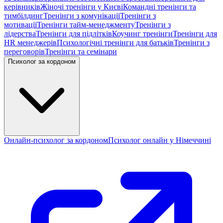
керівників
Жіночі тренінги у Києві
Командні тренінги та
тимбілдинг
Тренінги з комунікації
Тренінги з
мотивації
Тренінги тайм-менеджменту
Тренінги з
лідерства
Тренінги для підлітків
Коучинг тренінги
Тренінги для
HR менеджерів
Психологічні тренінги для батьків
Тренінги з
переговорів
Тренінги та семінари
Психолог за кордоном
Онлайн-психолог за кордоном
Психолог онлайн у Німеччині