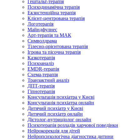
Гештальт-терапія
Психодинамічна терапія
Екзистенційна терапія
Клієнт-центрована терапія
Логотерапія
Майндфулнес
Арт-терапія та МАК
Символдрама
Тілесно-орієнтована терапія
Ігрова та пісочна терапія
Казкотерапія
Психоаналіз
EMDR-терапія
Схема-терапія
Транзактний аналіз
ДПТ-терапія
Гіпнотерапія
Консультація психіатра у Києві
Консультація психіатра онлайн
Дитячий психіатр у Києві
Дитячий психіатр онлайн
Дієтолог-нутриціолог онлайн
Психотерапія розладів харчової поведінки
Нейрокорекція для дітей
Нейропсихологічна діагностика дитини