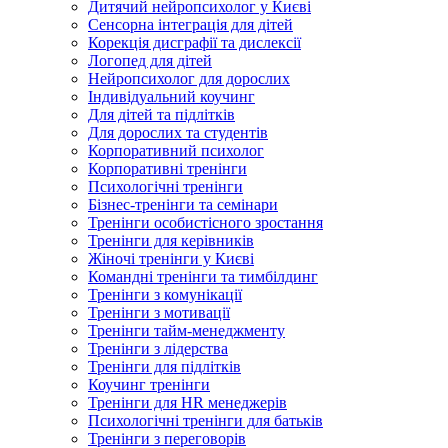
Дитячий нейропсихолог у Києві
Сенсорна інтеграція для дітей
Корекція дисграфії та дислексії
Логопед для дітей
Нейропсихолог для дорослих
Індивідуальний коучинг
Для дітей та підлітків
Для дорослих та студентів
Корпоративний психолог
Корпоративні тренінги
Психологічні тренінги
Бізнес-тренінги та семінари
Тренінги особистісного зростання
Тренінги для керівників
Жіночі тренінги у Києві
Командні тренінги та тимбілдинг
Тренінги з комунікації
Тренінги з мотивації
Тренінги тайм-менеджменту
Тренінги з лідерства
Тренінги для підлітків
Коучинг тренінги
Тренінги для HR менеджерів
Психологічні тренінги для батьків
Тренінги з переговорів