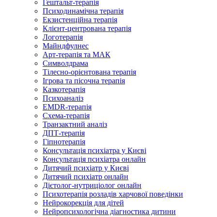
Гештальт-терапія
Психодинамічна терапія
Екзистенційна терапія
Клієнт-центрована терапія
Логотерапія
Майндфулнес
Арт-терапія та МАК
Символдрама
Тілесно-орієнтована терапія
Ігрова та пісочна терапія
Казкотерапія
Психоаналіз
EMDR-терапія
Схема-терапія
Транзактний аналіз
ДПТ-терапія
Гіпнотерапія
Консультація психіатра у Києві
Консультація психіатра онлайн
Дитячий психіатр у Києві
Дитячий психіатр онлайн
Дієтолог-нутриціолог онлайн
Психотерапія розладів харчової поведінки
Нейрокорекція для дітей
Нейропсихологічна діагностика дитини