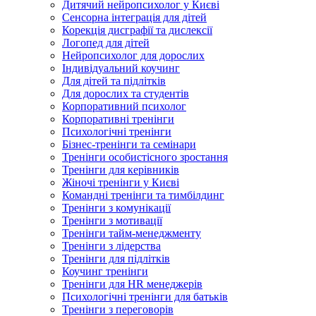
Дитячий нейропсихолог у Києві
Сенсорна інтеграція для дітей
Корекція дисграфії та дислексії
Логопед для дітей
Нейропсихолог для дорослих
Індивідуальний коучинг
Для дітей та підлітків
Для дорослих та студентів
Корпоративний психолог
Корпоративні тренінги
Психологічні тренінги
Бізнес-тренінги та семінари
Тренінги особистісного зростання
Тренінги для керівників
Жіночі тренінги у Києві
Командні тренінги та тимбілдинг
Тренінги з комунікації
Тренінги з мотивації
Тренінги тайм-менеджменту
Тренінги з лідерства
Тренінги для підлітків
Коучинг тренінги
Тренінги для HR менеджерів
Психологічні тренінги для батьків
Тренінги з переговорів