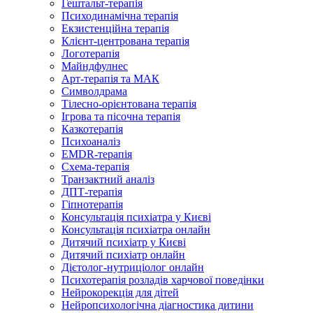
Гештальт-терапія
Психодинамічна терапія
Екзистенційна терапія
Клієнт-центрована терапія
Логотерапія
Майндфулнес
Арт-терапія та МАК
Символдрама
Тілесно-орієнтована терапія
Ігрова та пісочна терапія
Казкотерапія
Психоаналіз
EMDR-терапія
Схема-терапія
Транзактний аналіз
ДПТ-терапія
Гіпнотерапія
Консультація психіатра у Києві
Консультація психіатра онлайн
Дитячий психіатр у Києві
Дитячий психіатр онлайн
Дієтолог-нутриціолог онлайн
Психотерапія розладів харчової поведінки
Нейрокорекція для дітей
Нейропсихологічна діагностика дитини