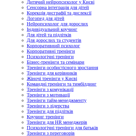
Дитячий нейропсихолог у Києві
Сенсорна інтеграція для дітей
Корекція дисграфії та дислексії
Логопед для дітей
Нейропсихолог для дорослих
Індивідуальний коучинг
Для дітей та підлітків
Для дорослих та студентів
Корпоративний психолог
Корпоративні тренінги
Психологічні тренінги
Бізнес-тренінги та семінари
Тренінги особистісного зростання
Тренінги для керівників
Жіночі тренінги у Києві
Командні тренінги та тимбілдинг
Тренінги з комунікації
Тренінги з мотивації
Тренінги тайм-менеджменту
Тренінги з лідерства
Тренінги для підлітків
Коучинг тренінги
Тренінги для HR менеджерів
Психологічні тренінги для батьків
Тренінги з переговорів