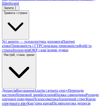
Швейцарії
Запити
Тривога і страхи
Усі запити — психологічна допомога
Панічні
атаки
Тривожність і ГТР
Соціальна тривожність
Фобії та
страхи
Іпохондрія
ОКР і навʼязливі думки
Настрій, стани, кризи
Депресія
Вигорання
Апатія і втрата сенсу
Перепади
настрою
Нервовий зрив
Безсоння
Низька самооцінка
Розлади
харчової поведінки
Психосоматика
Хронічний стрес
Криза
середнього віку
Карʼєрна криза
Післяпологова депресія