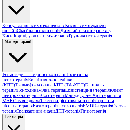
Консультація психотерапевта в Києві
Психотерапевт
онлайн
Сімейна психотерапія
Дитячий психотерапевт у
Києві
Індивідуальна психотерапія
Групова психотерапія
Методи терапії
Усі методи — види психотерапії
Позитивна
психотерапія
Когнітивно-поведінкова
(КПТ)
Травмофокусована КПТ (ТФ-КПТ)
Гештальт-
терапія
Психодинамічна терапія
Екзистенційна терапія
Клієнт-
центрована терапія
Логотерапія
Майндфулнес
Арт-терапія та
МАК
Символдрама
Тілесно-орієнтована терапія
Ігрова та
пісочна терапія
Казкотерапія
Психоаналіз
EMDR-терапія
Схема-
терапія
Транзактний аналіз
ДПТ-терапія
Гіпнотерапія
Психіатрія