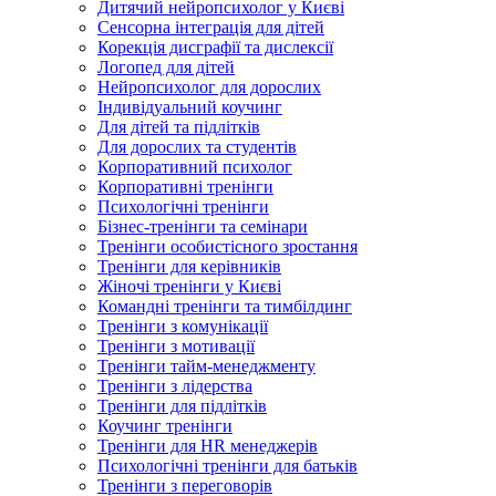
Дитячий нейропсихолог у Києві
Сенсорна інтеграція для дітей
Корекція дисграфії та дислексії
Логопед для дітей
Нейропсихолог для дорослих
Індивідуальний коучинг
Для дітей та підлітків
Для дорослих та студентів
Корпоративний психолог
Корпоративні тренінги
Психологічні тренінги
Бізнес-тренінги та семінари
Тренінги особистісного зростання
Тренінги для керівників
Жіночі тренінги у Києві
Командні тренінги та тимбілдинг
Тренінги з комунікації
Тренінги з мотивації
Тренінги тайм-менеджменту
Тренінги з лідерства
Тренінги для підлітків
Коучинг тренінги
Тренінги для HR менеджерів
Психологічні тренінги для батьків
Тренінги з переговорів