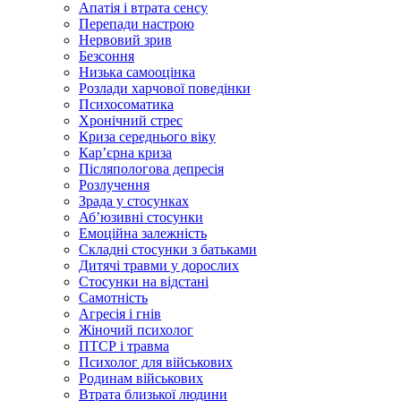
Апатія і втрата сенсу
Перепади настрою
Нервовий зрив
Безсоння
Низька самооцінка
Розлади харчової поведінки
Психосоматика
Хронічний стрес
Криза середнього віку
Карʼєрна криза
Післяпологова депресія
Розлучення
Зрада у стосунках
Абʼюзивні стосунки
Емоційна залежність
Складні стосунки з батьками
Дитячі травми у дорослих
Стосунки на відстані
Самотність
Агресія і гнів
Жіночий психолог
ПТСР і травма
Психолог для військових
Родинам військових
Втрата близької людини