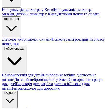
Консультація психіатра у Києві
Консультація психіатра
онлайн
Дитячий психіатр у Києві
Дитячий психіатр онлайн
Дієтологія
Дієтолог-нутриціолог онлайн
Психотерапія розладів харчової
поведінки
Нейрокорекція
Нейрокорекція для дітей
Нейропсихологічна діагностика
дитини
Дитячий нейропсихолог у Києві
Сенсорна інтеграція
для дітей
Корекція дисграфії та дислексії
Логопед для
дітей
Нейропсихолог для дорослих
Коучинг