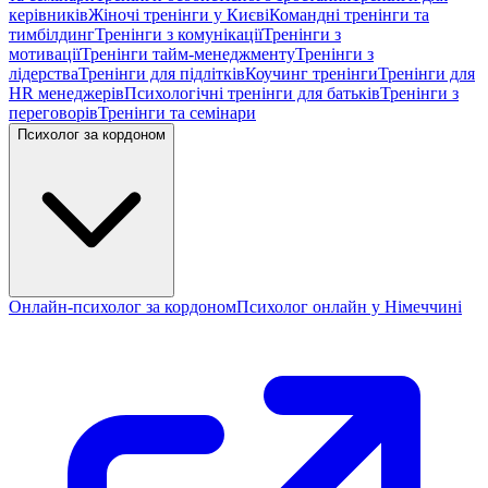
керівників
Жіночі тренінги у Києві
Командні тренінги та
тимбілдинг
Тренінги з комунікації
Тренінги з
мотивації
Тренінги тайм-менеджменту
Тренінги з
лідерства
Тренінги для підлітків
Коучинг тренінги
Тренінги для
HR менеджерів
Психологічні тренінги для батьків
Тренінги з
переговорів
Тренінги та семінари
Психолог за кордоном
Онлайн-психолог за кордоном
Психолог онлайн у Німеччині