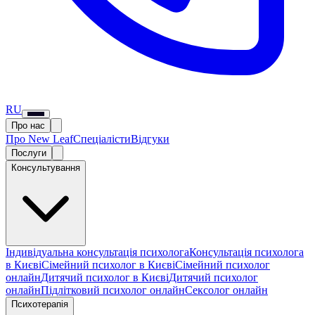
RU
Про нас
Про New Leaf
Спеціалісти
Відгуки
Послуги
Консультування
Індивідуальна консультація психолога
Консультація психолога
в Києві
Сімейний психолог в Києві
Сімейний психолог
онлайн
Дитячий психолог в Києві
Дитячий психолог
онлайн
Підлітковий психолог онлайн
Сексолог онлайн
Психотерапія