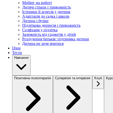
Мобінг на роботі
Дитячі страхи і тривожність
Істерики й агресія у дитини
Адаптація до садка і школи
Дитина і булінг
Підліткова депресія і тривожність
Селфхарм у підлітка
Залежність від гаджетів у дітей
Розлучення батьків: підтримка дитини
Дитина не хоче вчитися
Ціни
Тести
Навчання
Позитивна психотерапія
Супервізія та інтервізія
Клуб
Курс