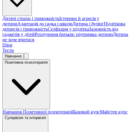
Дитячі страхи і тривожність
Істерики й агресія у
дитини
Адаптація до садка і школи
Дитина і булінг
Підліткова
депресія і тривожність
Селфхарм у підлітка
Залежність від
гаджетів у дітей
Розлучення батьків: підтримка дитини
Дитина
не хоче вчитися
Ціни
Тести
Навчання
Позитивна психотерапія
Навчання Позитивної психотерапії
Базовий курс
Майстер курс
Супервізія та інтервізія