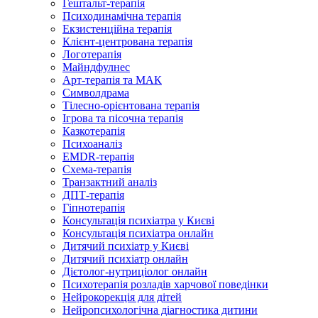
Гештальт-терапія
Психодинамічна терапія
Екзистенційна терапія
Клієнт-центрована терапія
Логотерапія
Майндфулнес
Арт-терапія та МАК
Символдрама
Тілесно-орієнтована терапія
Ігрова та пісочна терапія
Казкотерапія
Психоаналіз
EMDR-терапія
Схема-терапія
Транзактний аналіз
ДПТ-терапія
Гіпнотерапія
Консультація психіатра у Києві
Консультація психіатра онлайн
Дитячий психіатр у Києві
Дитячий психіатр онлайн
Дієтолог-нутриціолог онлайн
Психотерапія розладів харчової поведінки
Нейрокорекція для дітей
Нейропсихологічна діагностика дитини