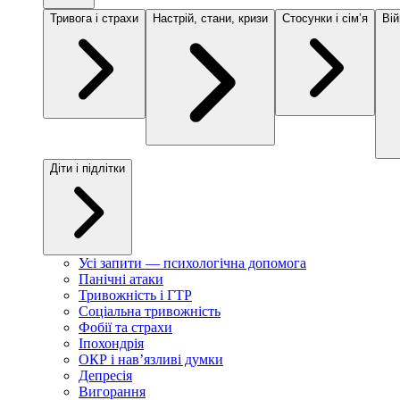
Тривога і страхи
Настрій, стани, кризи
Стосунки і сімʼя
Вій
Діти і підлітки
Усі запити — психологічна допомога
Панічні атаки
Тривожність і ГТР
Соціальна тривожність
Фобії та страхи
Іпохондрія
ОКР і навʼязливі думки
Депресія
Вигорання