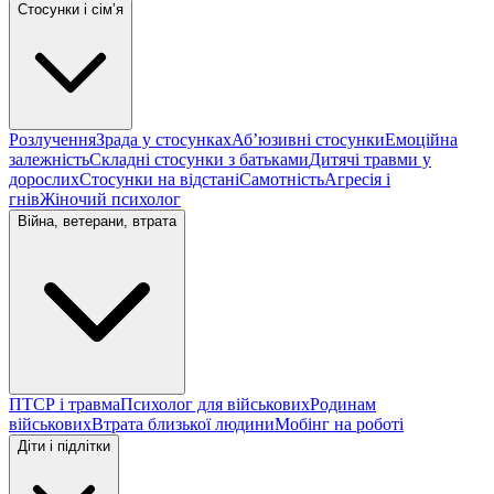
Стосунки і сімʼя
Розлучення
Зрада у стосунках
Абʼюзивні стосунки
Емоційна
залежність
Складні стосунки з батьками
Дитячі травми у
дорослих
Стосунки на відстані
Самотність
Агресія і
гнів
Жіночий психолог
Війна, ветерани, втрата
ПТСР і травма
Психолог для військових
Родинам
військових
Втрата близької людини
Мобінг на роботі
Діти і підлітки