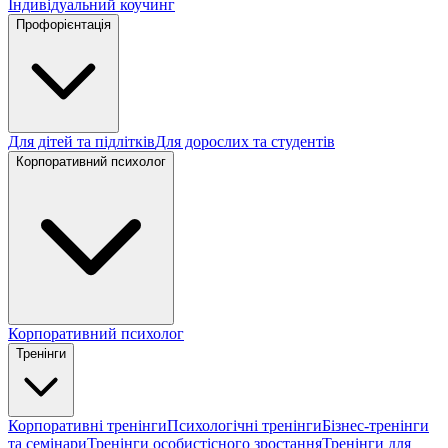
Індивідуальний коучинг
Профорієнтація
Для дітей та підлітків
Для дорослих та студентів
Корпоративний психолог
Корпоративний психолог
Тренінги
Корпоративні тренінги
Психологічні тренінги
Бізнес-тренінги
та семінари
Тренінги особистісного зростання
Тренінги для