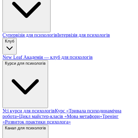
Супервізія для психологів
Інтервізія для психологів
Клуб
New Leaf Академія — клуб для психологів
Курси для психологів
Усі курси для психологів
Курс «Тривала психодинамічна
робота»
Цикл майстер-класів «Мова метафори»
Тренінг
«Розвиток практики психолога»
Канал для психологів