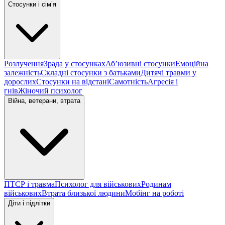
Стосунки і сімʼя
Розлучення
Зрада у стосунках
Абʼюзивні стосунки
Емоційна
залежність
Складні стосунки з батьками
Дитячі травми у
дорослих
Стосунки на відстані
Самотність
Агресія і
гнів
Жіночий психолог
Війна, ветерани, втрата
ПТСР і травма
Психолог для військових
Родинам
військових
Втрата близької людини
Мобінг на роботі
Діти і підлітки