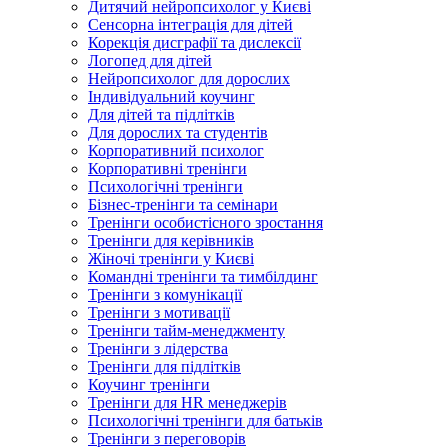
Дитячий нейропсихолог у Києві
Сенсорна інтеграція для дітей
Корекція дисграфії та дислексії
Логопед для дітей
Нейропсихолог для дорослих
Індивідуальний коучинг
Для дітей та підлітків
Для дорослих та студентів
Корпоративний психолог
Корпоративні тренінги
Психологічні тренінги
Бізнес-тренінги та семінари
Тренінги особистісного зростання
Тренінги для керівників
Жіночі тренінги у Києві
Командні тренінги та тимбілдинг
Тренінги з комунікації
Тренінги з мотивації
Тренінги тайм-менеджменту
Тренінги з лідерства
Тренінги для підлітків
Коучинг тренінги
Тренінги для HR менеджерів
Психологічні тренінги для батьків
Тренінги з переговорів