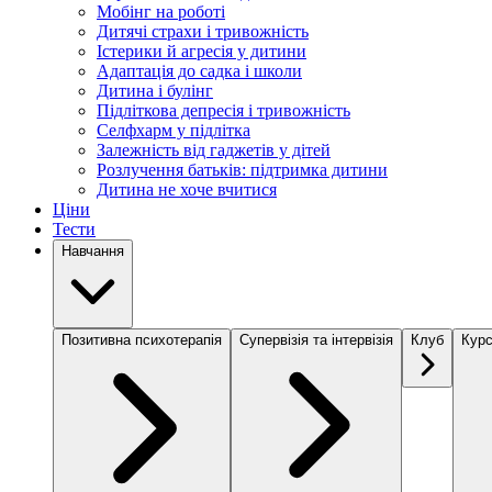
Мобінг на роботі
Дитячі страхи і тривожність
Істерики й агресія у дитини
Адаптація до садка і школи
Дитина і булінг
Підліткова депресія і тривожність
Селфхарм у підлітка
Залежність від гаджетів у дітей
Розлучення батьків: підтримка дитини
Дитина не хоче вчитися
Ціни
Тести
Навчання
Позитивна психотерапія
Супервізія та інтервізія
Клуб
Курс