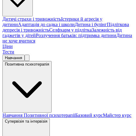
Дитячі страхи і тривожність
Істерики й агресія у
дитини
Адаптація до садка і школи
Дитина і булінг
Підліткова
депресія і тривожність
Селфхарм у підлітка
Залежність від
гаджетів у дітей
Розлучення батьків: підтримка дитини
Дитина
не хоче вчитися
Ціни
Тести
Навчання
Позитивна психотерапія
Навчання Позитивної психотерапії
Базовий курс
Майстер курс
Супервізія та інтервізія