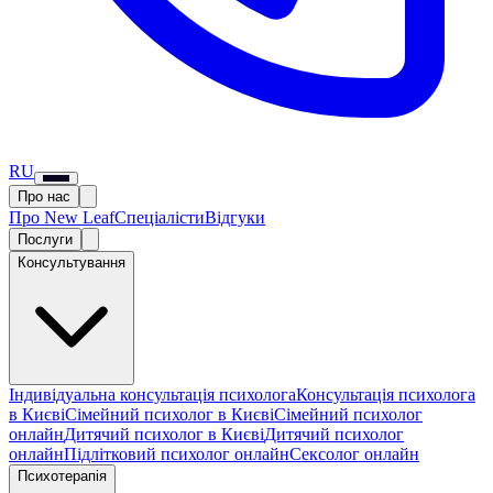
RU
Про нас
Про New Leaf
Спеціалісти
Відгуки
Послуги
Консультування
Індивідуальна консультація психолога
Консультація психолога
в Києві
Сімейний психолог в Києві
Сімейний психолог
онлайн
Дитячий психолог в Києві
Дитячий психолог
онлайн
Підлітковий психолог онлайн
Сексолог онлайн
Психотерапія