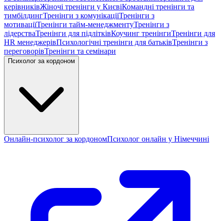
керівників
Жіночі тренінги у Києві
Командні тренінги та
тимбілдинг
Тренінги з комунікації
Тренінги з
мотивації
Тренінги тайм-менеджменту
Тренінги з
лідерства
Тренінги для підлітків
Коучинг тренінги
Тренінги для
HR менеджерів
Психологічні тренінги для батьків
Тренінги з
переговорів
Тренінги та семінари
Психолог за кордоном
Онлайн-психолог за кордоном
Психолог онлайн у Німеччині