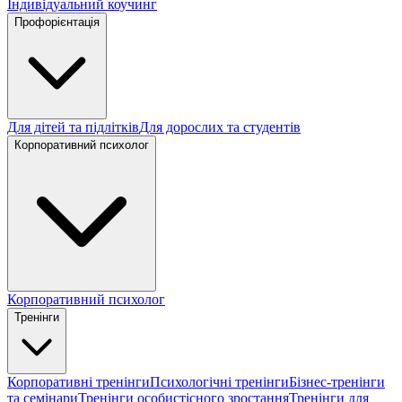
Індивідуальний коучинг
Профорієнтація
Для дітей та підлітків
Для дорослих та студентів
Корпоративний психолог
Корпоративний психолог
Тренінги
Корпоративні тренінги
Психологічні тренінги
Бізнес-тренінги
та семінари
Тренінги особистісного зростання
Тренінги для