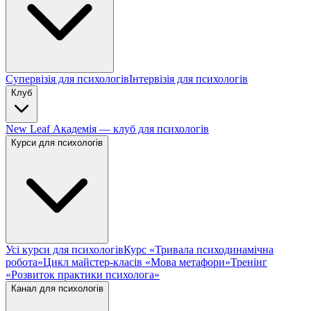
Супервізія для психологів
Інтервізія для психологів
Клуб
New Leaf Академія — клуб для психологів
Курси для психологів
Усі курси для психологів
Курс «Тривала психодинамічна
робота»
Цикл майстер-класів «Мова метафори»
Тренінг
«Розвиток практики психолога»
Канал для психологів