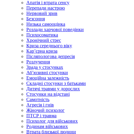
Апатія і втрата сенсу
Перепади настрою
Нервовий зрив
Безсоння
Низька самооцінка
Розлади харчової поведінки
Психосоматика
Хронічний стрес
Криза середнього віку
Карʼєрна криза
Післяпологова депресія
Розлучення
Зрада у стосунках
Абʼюзивні стосунки
Емоційна залежність
Складні стосунки з батьками
Дитячі травми у дорослих
Стосунки на відстані
Самотність
Агресія і гнів
Жіночий психолог
ПТСР і травма
Психолог для військових
Родинам військових
Втрата близької людини