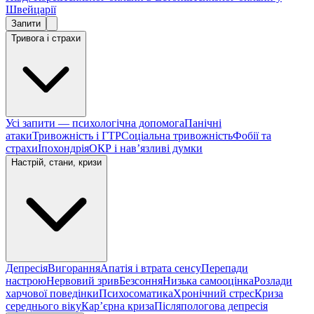
Швейцарії
Запити
Тривога і страхи
Усі запити — психологічна допомога
Панічні
атаки
Тривожність і ГТР
Соціальна тривожність
Фобії та
страхи
Іпохондрія
ОКР і навʼязливі думки
Настрій, стани, кризи
Депресія
Вигорання
Апатія і втрата сенсу
Перепади
настрою
Нервовий зрив
Безсоння
Низька самооцінка
Розлади
харчової поведінки
Психосоматика
Хронічний стрес
Криза
середнього віку
Карʼєрна криза
Післяпологова депресія