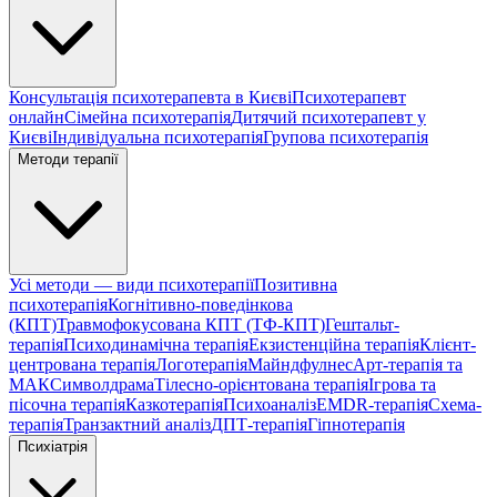
Консультація психотерапевта в Києві
Психотерапевт
онлайн
Сімейна психотерапія
Дитячий психотерапевт у
Києві
Індивідуальна психотерапія
Групова психотерапія
Методи терапії
Усі методи — види психотерапії
Позитивна
психотерапія
Когнітивно-поведінкова
(КПТ)
Травмофокусована КПТ (ТФ-КПТ)
Гештальт-
терапія
Психодинамічна терапія
Екзистенційна терапія
Клієнт-
центрована терапія
Логотерапія
Майндфулнес
Арт-терапія та
МАК
Символдрама
Тілесно-орієнтована терапія
Ігрова та
пісочна терапія
Казкотерапія
Психоаналіз
EMDR-терапія
Схема-
терапія
Транзактний аналіз
ДПТ-терапія
Гіпнотерапія
Психіатрія