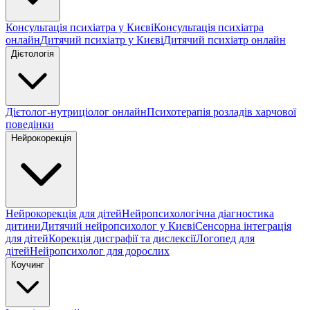
Консультація психіатра у Києві
Консультація психіатра
онлайн
Дитячий психіатр у Києві
Дитячий психіатр онлайн
Дієтологія
Дієтолог-нутриціолог онлайн
Психотерапія розладів харчової
поведінки
Нейрокорекція
Нейрокорекція для дітей
Нейропсихологічна діагностика
дитини
Дитячий нейропсихолог у Києві
Сенсорна інтеграція
для дітей
Корекція дисграфії та дислексії
Логопед для
дітей
Нейропсихолог для дорослих
Коучинг