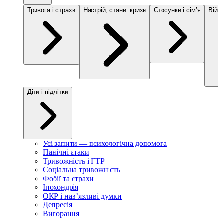
Тривога і страхи
Настрій, стани, кризи
Стосунки і сімʼя
Вій
Діти і підлітки
Усі запити — психологічна допомога
Панічні атаки
Тривожність і ГТР
Соціальна тривожність
Фобії та страхи
Іпохондрія
ОКР і навʼязливі думки
Депресія
Вигорання