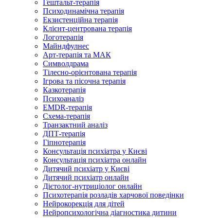
Гештальт-терапія
Психодинамічна терапія
Екзистенційна терапія
Клієнт-центрована терапія
Логотерапія
Майндфулнес
Арт-терапія та МАК
Символдрама
Тілесно-орієнтована терапія
Ігрова та пісочна терапія
Казкотерапія
Психоаналіз
EMDR-терапія
Схема-терапія
Транзактний аналіз
ДПТ-терапія
Гіпнотерапія
Консультація психіатра у Києві
Консультація психіатра онлайн
Дитячий психіатр у Києві
Дитячий психіатр онлайн
Дієтолог-нутриціолог онлайн
Психотерапія розладів харчової поведінки
Нейрокорекція для дітей
Нейропсихологічна діагностика дитини