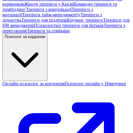
керівників
Жіночі тренінги у Києві
Командні тренінги та
тимбілдинг
Тренінги з комунікації
Тренінги з
мотивації
Тренінги тайм-менеджменту
Тренінги з
лідерства
Тренінги для підлітків
Коучинг тренінги
Тренінги для
HR менеджерів
Психологічні тренінги для батьків
Тренінги з
переговорів
Тренінги та семінари
Психолог за кордоном
Онлайн-психолог за кордоном
Психолог онлайн у Німеччині