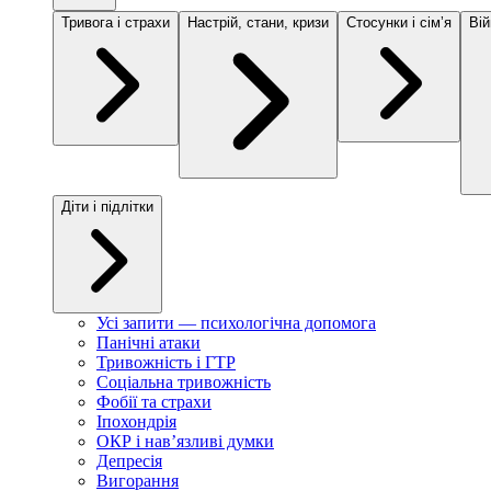
Тривога і страхи
Настрій, стани, кризи
Стосунки і сімʼя
Вій
Діти і підлітки
Усі запити — психологічна допомога
Панічні атаки
Тривожність і ГТР
Соціальна тривожність
Фобії та страхи
Іпохондрія
ОКР і навʼязливі думки
Депресія
Вигорання