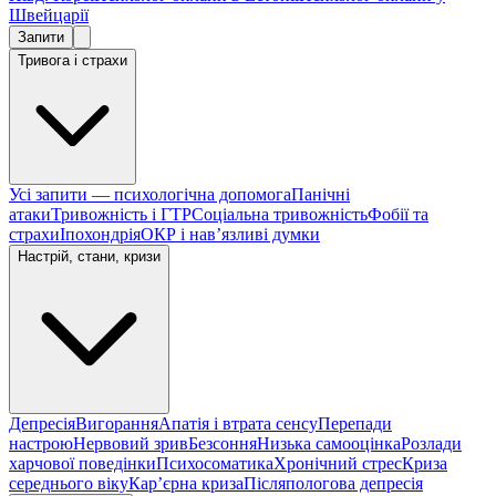
Швейцарії
Запити
Тривога і страхи
Усі запити — психологічна допомога
Панічні
атаки
Тривожність і ГТР
Соціальна тривожність
Фобії та
страхи
Іпохондрія
ОКР і навʼязливі думки
Настрій, стани, кризи
Депресія
Вигорання
Апатія і втрата сенсу
Перепади
настрою
Нервовий зрив
Безсоння
Низька самооцінка
Розлади
харчової поведінки
Психосоматика
Хронічний стрес
Криза
середнього віку
Карʼєрна криза
Післяпологова депресія