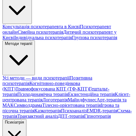
Консультація психотерапевта в Києві
Психотерапевт
онлайн
Сімейна психотерапія
Дитячий психотерапевт у
Києві
Індивідуальна психотерапія
Групова психотерапія
Методи терапії
Усі методи — види психотерапії
Позитивна
психотерапія
Когнітивно-поведінкова
(КПТ)
Травмофокусована КПТ (ТФ-КПТ)
Гештальт-
терапія
Психодинамічна терапія
Екзистенційна терапія
Клієнт-
центрована терапія
Логотерапія
Майндфулнес
Арт-терапія та
МАК
Символдрама
Тілесно-орієнтована терапія
Ігрова та
пісочна терапія
Казкотерапія
Психоаналіз
EMDR-терапія
Схема-
терапія
Транзактний аналіз
ДПТ-терапія
Гіпнотерапія
Психіатрія