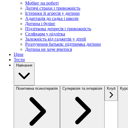
Мобінг на роботі
Дитячі страхи і тривожність
Істерики й агресія у дитини
Адаптація до садка і школи
Дитина і булінг
Підліткова депресія і тривожність
Селфхарм у підлітка
Залежність від гаджетів у дітей
Розлучення батьків: підтримка дитини
Дитина не хоче вчитися
Ціни
Тести
Навчання
Позитивна психотерапія
Супервізія та інтервізія
Клуб
Курс