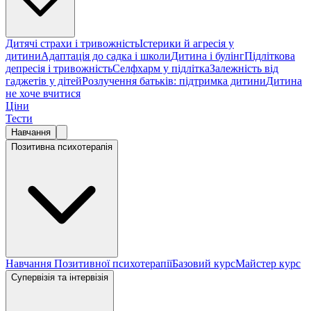
Дитячі страхи і тривожність
Істерики й агресія у
дитини
Адаптація до садка і школи
Дитина і булінг
Підліткова
депресія і тривожність
Селфхарм у підлітка
Залежність від
гаджетів у дітей
Розлучення батьків: підтримка дитини
Дитина
не хоче вчитися
Ціни
Тести
Навчання
Позитивна психотерапія
Навчання Позитивної психотерапії
Базовий курс
Майстер курс
Супервізія та інтервізія