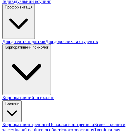
Індивідуальний коучинг
Профорієнтація
Для дітей та підлітків
Для дорослих та студентів
Корпоративний психолог
Корпоративний психолог
Тренінги
Корпоративні тренінги
Психологічні тренінги
Бізнес-тренінги
та семінари
Тренінги особистісного зростання
Тренінги для