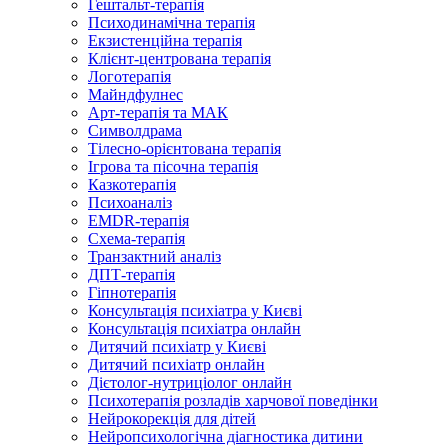
Гештальт-терапія
Психодинамічна терапія
Екзистенційна терапія
Клієнт-центрована терапія
Логотерапія
Майндфулнес
Арт-терапія та МАК
Символдрама
Тілесно-орієнтована терапія
Ігрова та пісочна терапія
Казкотерапія
Психоаналіз
EMDR-терапія
Схема-терапія
Транзактний аналіз
ДПТ-терапія
Гіпнотерапія
Консультація психіатра у Києві
Консультація психіатра онлайн
Дитячий психіатр у Києві
Дитячий психіатр онлайн
Дієтолог-нутриціолог онлайн
Психотерапія розладів харчової поведінки
Нейрокорекція для дітей
Нейропсихологічна діагностика дитини