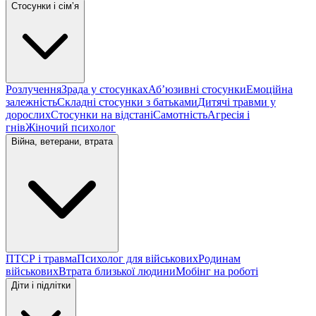
Стосунки і сімʼя
Розлучення
Зрада у стосунках
Абʼюзивні стосунки
Емоційна
залежність
Складні стосунки з батьками
Дитячі травми у
дорослих
Стосунки на відстані
Самотність
Агресія і
гнів
Жіночий психолог
Війна, ветерани, втрата
ПТСР і травма
Психолог для військових
Родинам
військових
Втрата близької людини
Мобінг на роботі
Діти і підлітки