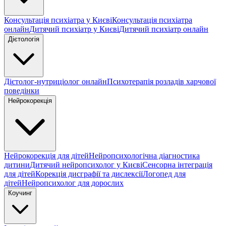
Консультація психіатра у Києві
Консультація психіатра
онлайн
Дитячий психіатр у Києві
Дитячий психіатр онлайн
Дієтологія
Дієтолог-нутриціолог онлайн
Психотерапія розладів харчової
поведінки
Нейрокорекція
Нейрокорекція для дітей
Нейропсихологічна діагностика
дитини
Дитячий нейропсихолог у Києві
Сенсорна інтеграція
для дітей
Корекція дисграфії та дислексії
Логопед для
дітей
Нейропсихолог для дорослих
Коучинг