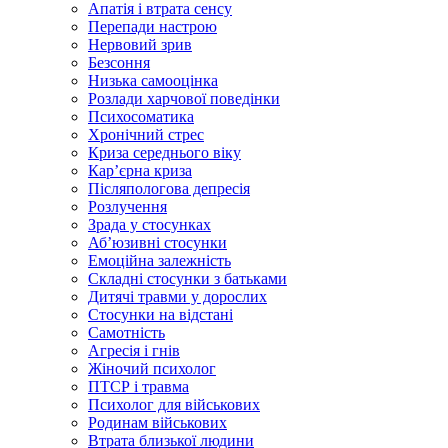
Апатія і втрата сенсу
Перепади настрою
Нервовий зрив
Безсоння
Низька самооцінка
Розлади харчової поведінки
Психосоматика
Хронічний стрес
Криза середнього віку
Карʼєрна криза
Післяпологова депресія
Розлучення
Зрада у стосунках
Абʼюзивні стосунки
Емоційна залежність
Складні стосунки з батьками
Дитячі травми у дорослих
Стосунки на відстані
Самотність
Агресія і гнів
Жіночий психолог
ПТСР і травма
Психолог для військових
Родинам військових
Втрата близької людини