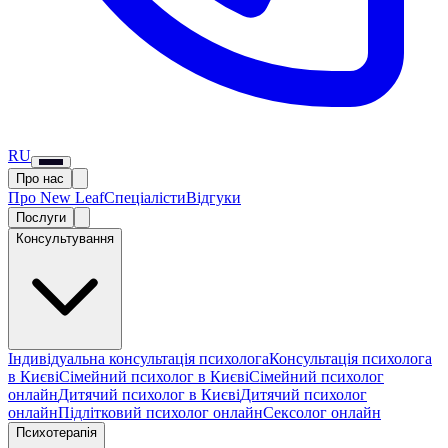
RU
Про нас
Про New Leaf
Спеціалісти
Відгуки
Послуги
Консультування
Індивідуальна консультація психолога
Консультація психолога
в Києві
Сімейний психолог в Києві
Сімейний психолог
онлайн
Дитячий психолог в Києві
Дитячий психолог
онлайн
Підлітковий психолог онлайн
Сексолог онлайн
Психотерапія