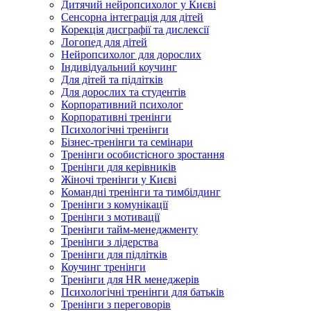
Дитячий нейропсихолог у Києві
Сенсорна інтеграція для дітей
Корекція дисграфії та дислексії
Логопед для дітей
Нейропсихолог для дорослих
Індивідуальний коучинг
Для дітей та підлітків
Для дорослих та студентів
Корпоративний психолог
Корпоративні тренінги
Психологічні тренінги
Бізнес-тренінги та семінари
Тренінги особистісного зростання
Тренінги для керівників
Жіночі тренінги у Києві
Командні тренінги та тимбілдинг
Тренінги з комунікації
Тренінги з мотивації
Тренінги тайм-менеджменту
Тренінги з лідерства
Тренінги для підлітків
Коучинг тренінги
Тренінги для HR менеджерів
Психологічні тренінги для батьків
Тренінги з переговорів