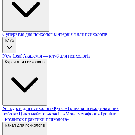
Супервізія для психологів
Інтервізія для психологів
Клуб
New Leaf Академія — клуб для психологів
Курси для психологів
Усі курси для психологів
Курс «Тривала психодинамічна
робота»
Цикл майстер-класів «Мова метафори»
Тренінг
«Розвиток практики психолога»
Канал для психологів