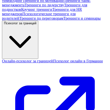
тимбилдинг
Тренинги по мотивации
Тренинги тайм-
менеджмента
Тренинги по лидерству
Тренинги для
подростков
Коучинг тренинги
Тренинги для HR
менеджеров
Психологические тренинги для
родителей
Тренинги по переговорам
Тренинги и семинары
Психолог за границей
Онлайн-психолог за границей
Психолог онлайн в Германии