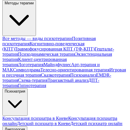
Методы терапии
Все методы — виды психотерапии
Позитивная
психотерапия
Когнитивно-поведенческая
(КПТ)
Травмофокусированная КПТ (ТФ-КПТ)
Гештальт-
терапия
Психодинамическая терапия
Экзистенциальная
терапия
Клиент-центрированная
терапия
Логотерапия
Майндфулнес
Арт-терапия и
МАК
Символдрама
Телесно-ориентированная терапия
Игровая
и песочная терапия
Сказкотерапия
Психоанализ
EMDR-
терапия
Схема-терапия
Транзактный анализ
ДПТ-
терапия
Гипнотерапия
Психиатрия
Консультация психиатра в Киеве
Консультация психиатра
онлайн
Детский психиатр в Киеве
Детский психиатр онлайн
Диетология