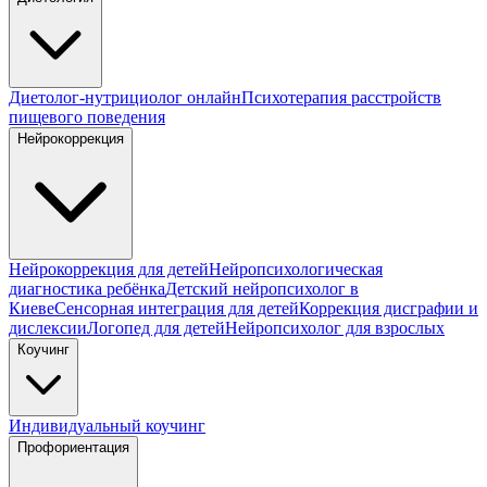
Диетолог-нутрициолог онлайн
Психотерапия расстройств
пищевого поведения
Нейрокоррекция
Нейрокоррекция для детей
Нейропсихологическая
диагностика ребёнка
Детский нейропсихолог в
Киеве
Сенсорная интеграция для детей
Коррекция дисграфии и
дислексии
Логопед для детей
Нейропсихолог для взрослых
Коучинг
Индивидуальный коучинг
Профориентация