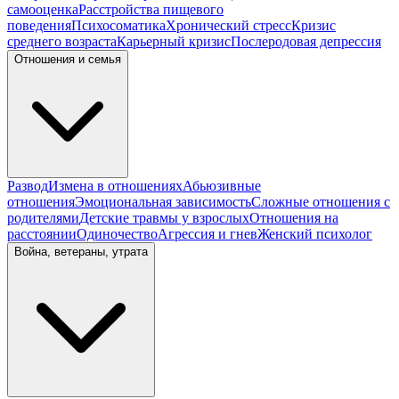
самооценка
Расстройства пищевого
поведения
Психосоматика
Хронический стресс
Кризис
среднего возраста
Карьерный кризис
Послеродовая депрессия
Отношения и семья
Развод
Измена в отношениях
Абьюзивные
отношения
Эмоциональная зависимость
Сложные отношения с
родителями
Детские травмы у взрослых
Отношения на
расстоянии
Одиночество
Агрессия и гнев
Женский психолог
Война, ветераны, утрата