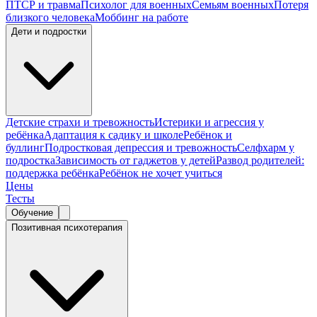
ПТСР и травма
Психолог для военных
Семьям военных
Потеря
близкого человека
Моббинг на работе
Дети и подростки
Детские страхи и тревожность
Истерики и агрессия у
ребёнка
Адаптация к садику и школе
Ребёнок и
буллинг
Подростковая депрессия и тревожность
Селфхарм у
подростка
Зависимость от гаджетов у детей
Развод родителей:
поддержка ребёнка
Ребёнок не хочет учиться
Цены
Тесты
Обучение
Позитивная психотерапия