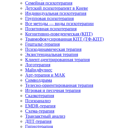
Семейная психотерапия
Детский психотерапевт в Киеве
Индивидуальная психотерапия
Групповая психотерапия
Все методы — виды психотерапии
Позитивная психотерапия
Когнитивно-поведенческая (КПТ)
Травмофокусированная КПТ (ТФ-КПТ)
Гештальт-терапия
Психодинамическая терапия
Экзистенциальная терапия
Клиент-центрированная терапия
Логотерапия
Майндфулнес
Арт-терапия и МАК
Символдрама
Телесно-ориентированная терапия
Игровая и песочная терапия
Сказкотерапия
Психоанализ
EMDR-терапия
Схема-терапия
Транзактный анализ
ДПТ-терапия
Гипнотерапия