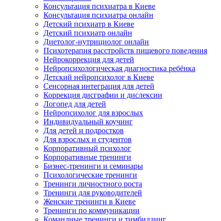
Консультация психиатра в Киеве
Консультация психиатра онлайн
Детский психиатр в Киеве
Детский психиатр онлайн
Диетолог-нутрициолог онлайн
Психотерапия расстройств пищевого поведения
Нейрокоррекция для детей
Нейропсихологическая диагностика ребёнка
Детский нейропсихолог в Киеве
Сенсорная интеграция для детей
Коррекция дисграфии и дислексии
Логопед для детей
Нейропсихолог для взрослых
Индивидуальный коучинг
Для детей и подростков
Для взрослых и студентов
Корпоративный психолог
Корпоративные тренинги
Бизнес-тренинги и семинары
Психологические тренинги
Тренинги личностного роста
Тренинги для руководителей
Женские тренинги в Киеве
Тренинги по коммуникации
Командные тренинги и тимбилдинг