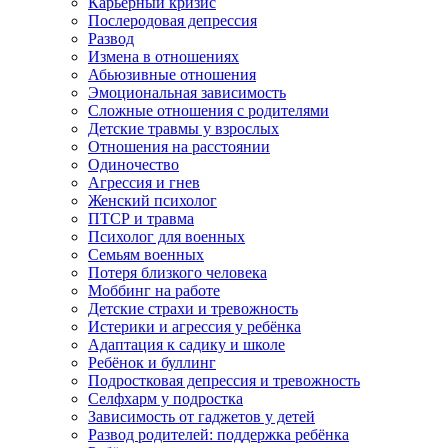
Карьерный кризис
Послеродовая депрессия
Развод
Измена в отношениях
Абьюзивные отношения
Эмоциональная зависимость
Сложные отношения с родителями
Детские травмы у взрослых
Отношения на расстоянии
Одиночество
Агрессия и гнев
Женский психолог
ПТСР и травма
Психолог для военных
Семьям военных
Потеря близкого человека
Моббинг на работе
Детские страхи и тревожность
Истерики и агрессия у ребёнка
Адаптация к садику и школе
Ребёнок и буллинг
Подростковая депрессия и тревожность
Селфхарм у подростка
Зависимость от гаджетов у детей
Развод родителей: поддержка ребёнка