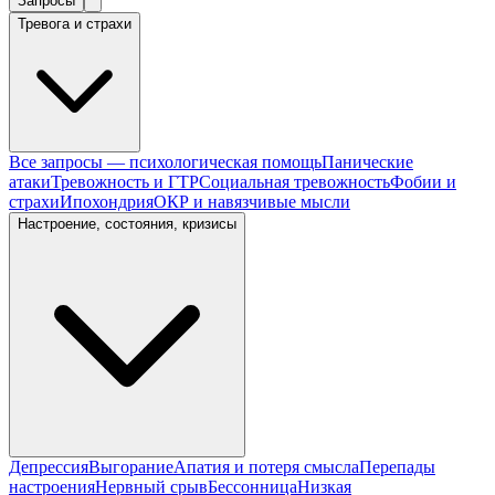
Запросы
Тревога и страхи
Все запросы — психологическая помощь
Панические
атаки
Тревожность и ГТР
Социальная тревожность
Фобии и
страхи
Ипохондрия
ОКР и навязчивые мысли
Настроение, состояния, кризисы
Депрессия
Выгорание
Апатия и потеря смысла
Перепады
настроения
Нервный срыв
Бессонница
Низкая