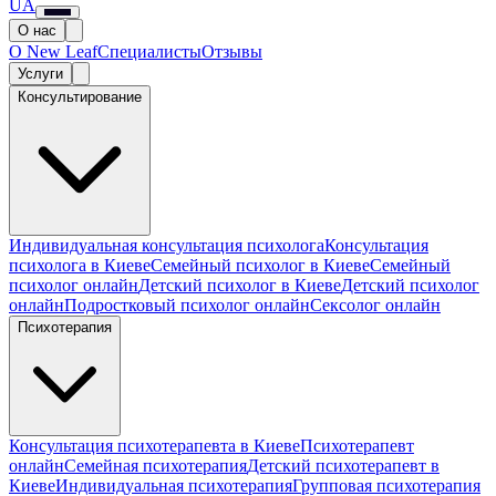
UA
О нас
О New Leaf
Специалисты
Отзывы
Услуги
Консультирование
Индивидуальная консультация психолога
Консультация
психолога в Киеве
Семейный психолог в Киеве
Семейный
психолог онлайн
Детский психолог в Киеве
Детский психолог
онлайн
Подростковый психолог онлайн
Сексолог онлайн
Психотерапия
Консультация психотерапевта в Киеве
Психотерапевт
онлайн
Семейная психотерапия
Детский психотерапевт в
Киеве
Индивидуальная психотерапия
Групповая психотерапия