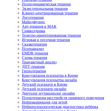
Психодинамическая терапия
Экзистенциальная терапия
Клиент-центрированная терапия
Логотерапия
Майндфулнес
Арт-терапия и МАК
Символдрама
Телесно-ориентированная терапия
Игровая и песочная терапия
Сказкотерапия
Психоанализ
EMDR-терапия
Схема-терапия
Транзактный анализ
ДПТ-терапия
Гипнотерапия
Консультация психиатра в Киеве
Консультация психиатра онлайн
Детский психиатр в Киеве
Детский психиатр онлайн
Диетолог-нутрициолог онлайн
Психотерапия расстройств пищевого поведения
Нейрокоррекция для детей
Нейропсихологическая диагностика ребёнка