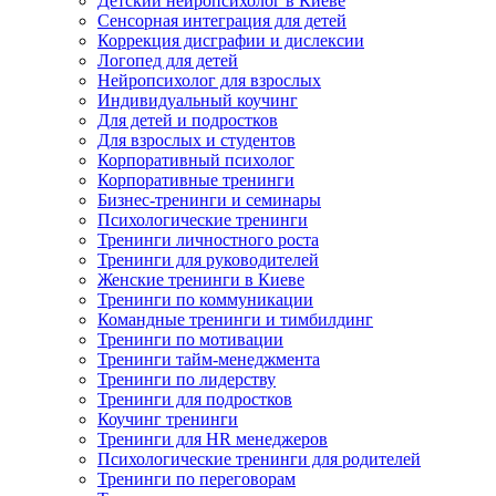
Детский нейропсихолог в Киеве
Сенсорная интеграция для детей
Коррекция дисграфии и дислексии
Логопед для детей
Нейропсихолог для взрослых
Индивидуальный коучинг
Для детей и подростков
Для взрослых и студентов
Корпоративный психолог
Корпоративные тренинги
Бизнес-тренинги и семинары
Психологические тренинги
Тренинги личностного роста
Тренинги для руководителей
Женские тренинги в Киеве
Тренинги по коммуникации
Командные тренинги и тимбилдинг
Тренинги по мотивации
Тренинги тайм-менеджмента
Тренинги по лидерству
Тренинги для подростков
Коучинг тренинги
Тренинги для HR менеджеров
Психологические тренинги для родителей
Тренинги по переговорам