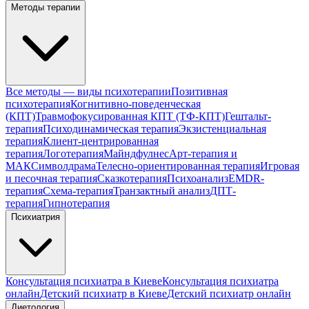
Методы терапии
Все методы — виды психотерапии
Позитивная
психотерапия
Когнитивно-поведенческая
(КПТ)
Травмофокусированная КПТ (ТФ-КПТ)
Гештальт-
терапия
Психодинамическая терапия
Экзистенциальная
терапия
Клиент-центрированная
терапия
Логотерапия
Майндфулнес
Арт-терапия и
МАК
Символдрама
Телесно-ориентированная терапия
Игровая
и песочная терапия
Сказкотерапия
Психоанализ
EMDR-
терапия
Схема-терапия
Транзактный анализ
ДПТ-
терапия
Гипнотерапия
Психиатрия
Консультация психиатра в Киеве
Консультация психиатра
онлайн
Детский психиатр в Киеве
Детский психиатр онлайн
Диетология