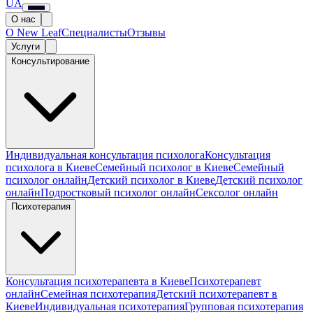
UA
О нас
О New Leaf
Специалисты
Отзывы
Услуги
Консультирование
Индивидуальная консультация психолога
Консультация
психолога в Киеве
Семейный психолог в Киеве
Семейный
психолог онлайн
Детский психолог в Киеве
Детский психолог
онлайн
Подростковый психолог онлайн
Сексолог онлайн
Психотерапия
Консультация психотерапевта в Киеве
Психотерапевт
онлайн
Семейная психотерапия
Детский психотерапевт в
Киеве
Индивидуальная психотерапия
Групповая психотерапия