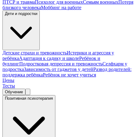
ПТСР и травма
Психолог для военных
Семьям военных
Потеря
близкого человека
Моббинг на работе
Дети и подростки
Детские страхи и тревожность
Истерики и агрессия у
ребёнка
Адаптация к садику и школе
Ребёнок и
буллинг
Подростковая депрессия и тревожность
Селфхарм у
подростка
Зависимость от гаджетов у детей
Развод родителей:
поддержка ребёнка
Ребёнок не хочет учиться
Цены
Тесты
Обучение
Позитивная психотерапия