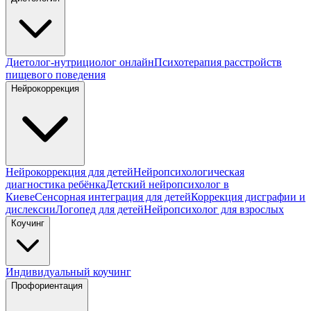
Диетолог-нутрициолог онлайн
Психотерапия расстройств
пищевого поведения
Нейрокоррекция
Нейрокоррекция для детей
Нейропсихологическая
диагностика ребёнка
Детский нейропсихолог в
Киеве
Сенсорная интеграция для детей
Коррекция дисграфии и
дислексии
Логопед для детей
Нейропсихолог для взрослых
Коучинг
Индивидуальный коучинг
Профориентация