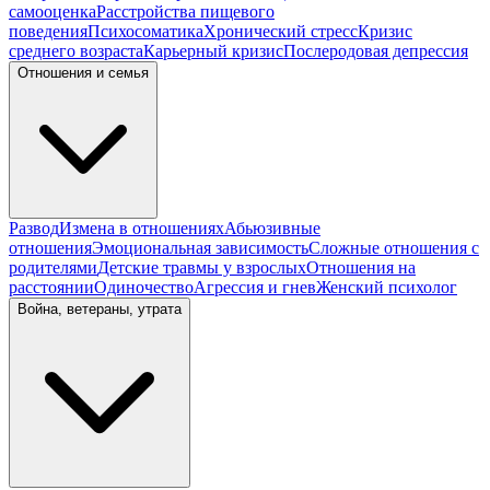
самооценка
Расстройства пищевого
поведения
Психосоматика
Хронический стресс
Кризис
среднего возраста
Карьерный кризис
Послеродовая депрессия
Отношения и семья
Развод
Измена в отношениях
Абьюзивные
отношения
Эмоциональная зависимость
Сложные отношения с
родителями
Детские травмы у взрослых
Отношения на
расстоянии
Одиночество
Агрессия и гнев
Женский психолог
Война, ветераны, утрата