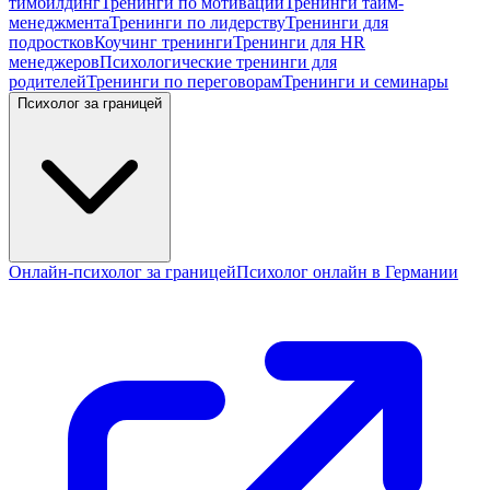
тимбилдинг
Тренинги по мотивации
Тренинги тайм-
менеджмента
Тренинги по лидерству
Тренинги для
подростков
Коучинг тренинги
Тренинги для HR
менеджеров
Психологические тренинги для
родителей
Тренинги по переговорам
Тренинги и семинары
Психолог за границей
Онлайн-психолог за границей
Психолог онлайн в Германии