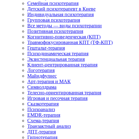
Семейная психотерапия
Детский психотерапевт в Киеве
Индивидуальная психотерапия
Групповая психотерапия
Все методы — виды психотерапии
Позитивная психотерапия
Когнитивно-поведенческая (КПТ)
Травмофокусированная КПТ (ТФ-КПТ)
Гештальт-терапия
Психодинамическая терапия
Экзистенциальная терапия
Клиент-центрированная терапия
Логотерапия
Майндфулнес
Арт-терапия и МАК
Символдрама
Телесно-ориентированная терапия
Игровая и песочная терапия
Сказкотерапия
Психоанализ
EMDR-терапия
Схема-терапия
Транзактный анализ
ДПТ-терапия
Гипнотерапия