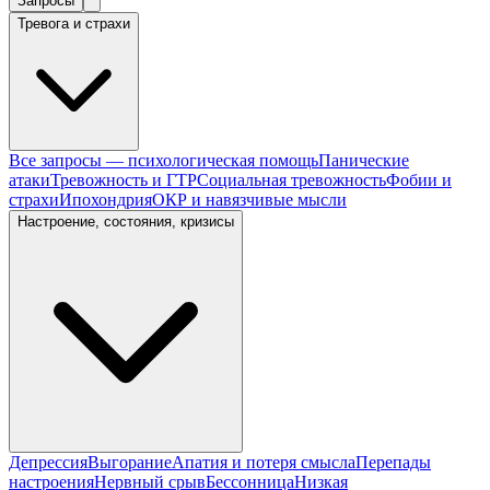
Запросы
Тревога и страхи
Все запросы — психологическая помощь
Панические
атаки
Тревожность и ГТР
Социальная тревожность
Фобии и
страхи
Ипохондрия
ОКР и навязчивые мысли
Настроение, состояния, кризисы
Депрессия
Выгорание
Апатия и потеря смысла
Перепады
настроения
Нервный срыв
Бессонница
Низкая