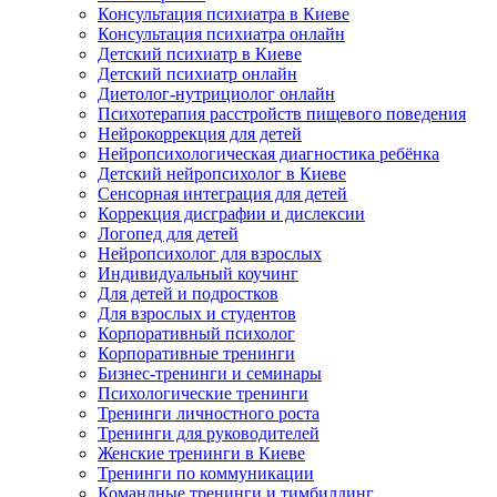
Консультация психиатра в Киеве
Консультация психиатра онлайн
Детский психиатр в Киеве
Детский психиатр онлайн
Диетолог-нутрициолог онлайн
Психотерапия расстройств пищевого поведения
Нейрокоррекция для детей
Нейропсихологическая диагностика ребёнка
Детский нейропсихолог в Киеве
Сенсорная интеграция для детей
Коррекция дисграфии и дислексии
Логопед для детей
Нейропсихолог для взрослых
Индивидуальный коучинг
Для детей и подростков
Для взрослых и студентов
Корпоративный психолог
Корпоративные тренинги
Бизнес-тренинги и семинары
Психологические тренинги
Тренинги личностного роста
Тренинги для руководителей
Женские тренинги в Киеве
Тренинги по коммуникации
Командные тренинги и тимбилдинг