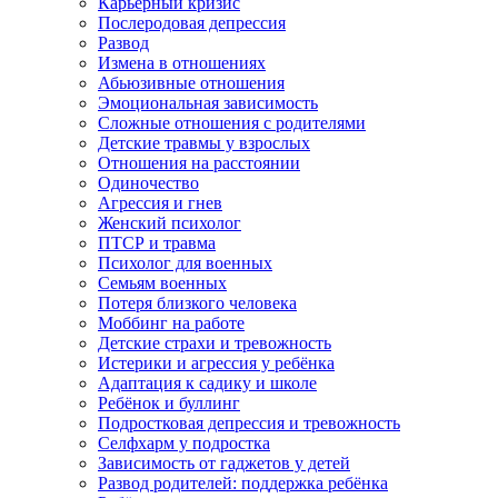
Карьерный кризис
Послеродовая депрессия
Развод
Измена в отношениях
Абьюзивные отношения
Эмоциональная зависимость
Сложные отношения с родителями
Детские травмы у взрослых
Отношения на расстоянии
Одиночество
Агрессия и гнев
Женский психолог
ПТСР и травма
Психолог для военных
Семьям военных
Потеря близкого человека
Моббинг на работе
Детские страхи и тревожность
Истерики и агрессия у ребёнка
Адаптация к садику и школе
Ребёнок и буллинг
Подростковая депрессия и тревожность
Селфхарм у подростка
Зависимость от гаджетов у детей
Развод родителей: поддержка ребёнка