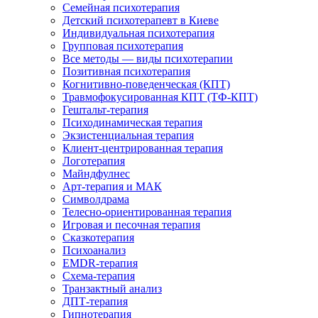
Семейная психотерапия
Детский психотерапевт в Киеве
Индивидуальная психотерапия
Групповая психотерапия
Все методы — виды психотерапии
Позитивная психотерапия
Когнитивно-поведенческая (КПТ)
Травмофокусированная КПТ (ТФ-КПТ)
Гештальт-терапия
Психодинамическая терапия
Экзистенциальная терапия
Клиент-центрированная терапия
Логотерапия
Майндфулнес
Арт-терапия и МАК
Символдрама
Телесно-ориентированная терапия
Игровая и песочная терапия
Сказкотерапия
Психоанализ
EMDR-терапия
Схема-терапия
Транзактный анализ
ДПТ-терапия
Гипнотерапия