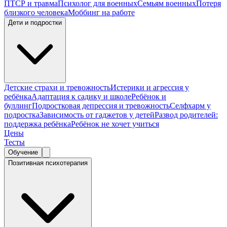
ПТСР и травма
Психолог для военных
Семьям военных
Потеря
близкого человека
Моббинг на работе
Дети и подростки
Детские страхи и тревожность
Истерики и агрессия у
ребёнка
Адаптация к садику и школе
Ребёнок и
буллинг
Подростковая депрессия и тревожность
Селфхарм у
подростка
Зависимость от гаджетов у детей
Развод родителей:
поддержка ребёнка
Ребёнок не хочет учиться
Цены
Тесты
Обучение
Позитивная психотерапия