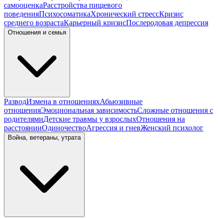
самооценка
Расстройства пищевого
поведения
Психосоматика
Хронический стресс
Кризис
среднего возраста
Карьерный кризис
Послеродовая депрессия
Отношения и семья
Развод
Измена в отношениях
Абьюзивные
отношения
Эмоциональная зависимость
Сложные отношения с
родителями
Детские травмы у взрослых
Отношения на
расстоянии
Одиночество
Агрессия и гнев
Женский психолог
Война, ветераны, утрата