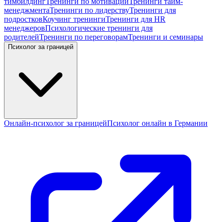
тимбилдинг
Тренинги по мотивации
Тренинги тайм-
менеджмента
Тренинги по лидерству
Тренинги для
подростков
Коучинг тренинги
Тренинги для HR
менеджеров
Психологические тренинги для
родителей
Тренинги по переговорам
Тренинги и семинары
Психолог за границей
Онлайн-психолог за границей
Психолог онлайн в Германии