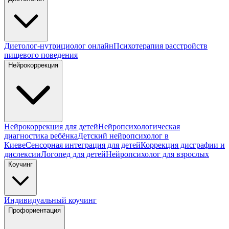
Диетолог-нутрициолог онлайн
Психотерапия расстройств
пищевого поведения
Нейрокоррекция
Нейрокоррекция для детей
Нейропсихологическая
диагностика ребёнка
Детский нейропсихолог в
Киеве
Сенсорная интеграция для детей
Коррекция дисграфии и
дислексии
Логопед для детей
Нейропсихолог для взрослых
Коучинг
Индивидуальный коучинг
Профориентация