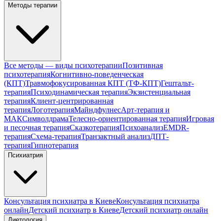
Методы терапии
Все методы — виды психотерапии
Позитивная
психотерапия
Когнитивно-поведенческая
(КПТ)
Травмофокусированная КПТ (ТФ-КПТ)
Гештальт-
терапия
Психодинамическая терапия
Экзистенциальная
терапия
Клиент-центрированная
терапия
Логотерапия
Майндфулнес
Арт-терапия и
МАК
Символдрама
Телесно-ориентированная терапия
Игровая
и песочная терапия
Сказкотерапия
Психоанализ
EMDR-
терапия
Схема-терапия
Транзактный анализ
ДПТ-
терапия
Гипнотерапия
Психиатрия
Консультация психиатра в Киеве
Консультация психиатра
онлайн
Детский психиатр в Киеве
Детский психиатр онлайн
Диетология