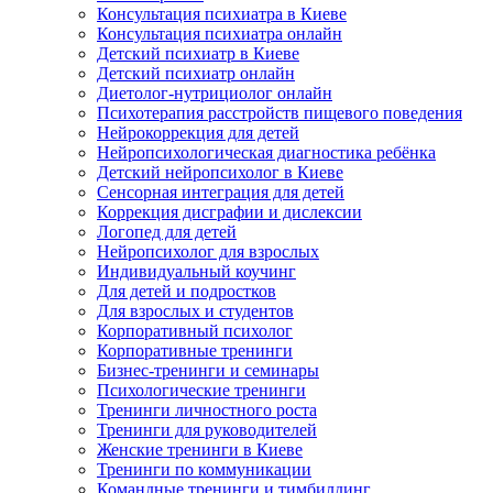
Консультация психиатра в Киеве
Консультация психиатра онлайн
Детский психиатр в Киеве
Детский психиатр онлайн
Диетолог-нутрициолог онлайн
Психотерапия расстройств пищевого поведения
Нейрокоррекция для детей
Нейропсихологическая диагностика ребёнка
Детский нейропсихолог в Киеве
Сенсорная интеграция для детей
Коррекция дисграфии и дислексии
Логопед для детей
Нейропсихолог для взрослых
Индивидуальный коучинг
Для детей и подростков
Для взрослых и студентов
Корпоративный психолог
Корпоративные тренинги
Бизнес-тренинги и семинары
Психологические тренинги
Тренинги личностного роста
Тренинги для руководителей
Женские тренинги в Киеве
Тренинги по коммуникации
Командные тренинги и тимбилдинг