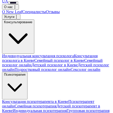
UA
О нас
О New Leaf
Специалисты
Отзывы
Услуги
Консультирование
Индивидуальная консультация психолога
Консультация
психолога в Киеве
Семейный психолог в Киеве
Семейный
психолог онлайн
Детский психолог в Киеве
Детский психолог
онлайн
Подростковый психолог онлайн
Сексолог онлайн
Психотерапия
Консультация психотерапевта в Киеве
Психотерапевт
онлайн
Семейная психотерапия
Детский психотерапевт в
Киеве
Индивидуальная психотерапия
Групповая психотерапия