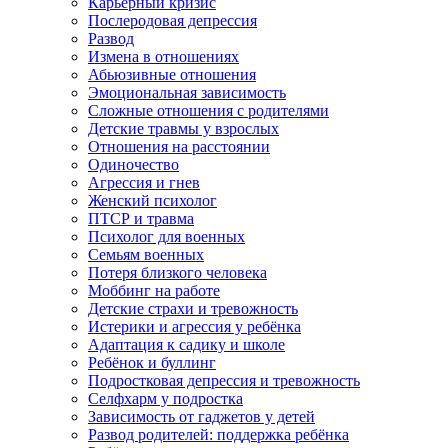
Карьерный кризис
Послеродовая депрессия
Развод
Измена в отношениях
Абьюзивные отношения
Эмоциональная зависимость
Сложные отношения с родителями
Детские травмы у взрослых
Отношения на расстоянии
Одиночество
Агрессия и гнев
Женский психолог
ПТСР и травма
Психолог для военных
Семьям военных
Потеря близкого человека
Моббинг на работе
Детские страхи и тревожность
Истерики и агрессия у ребёнка
Адаптация к садику и школе
Ребёнок и буллинг
Подростковая депрессия и тревожность
Селфхарм у подростка
Зависимость от гаджетов у детей
Развод родителей: поддержка ребёнка