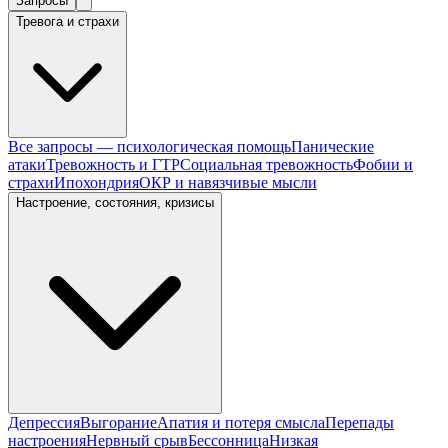
Запросы
Тревога и страхи
Все запросы — психологическая помощь
Панические
атаки
Тревожность и ГТР
Социальная тревожность
Фобии и
страхи
Ипохондрия
ОКР и навязчивые мысли
Настроение, состояния, кризисы
Депрессия
Выгорание
Апатия и потеря смысла
Перепады
настроения
Нервный срыв
Бессонница
Низкая