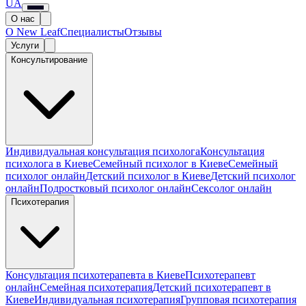
UA
О нас
О New Leaf
Специалисты
Отзывы
Услуги
Консультирование
Индивидуальная консультация психолога
Консультация
психолога в Киеве
Семейный психолог в Киеве
Семейный
психолог онлайн
Детский психолог в Киеве
Детский психолог
онлайн
Подростковый психолог онлайн
Сексолог онлайн
Психотерапия
Консультация психотерапевта в Киеве
Психотерапевт
онлайн
Семейная психотерапия
Детский психотерапевт в
Киеве
Индивидуальная психотерапия
Групповая психотерапия