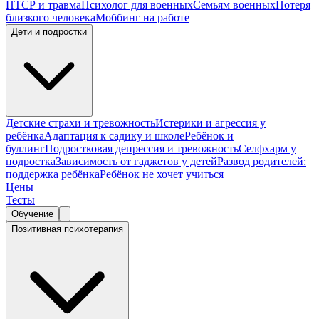
ПТСР и травма
Психолог для военных
Семьям военных
Потеря
близкого человека
Моббинг на работе
Дети и подростки
Детские страхи и тревожность
Истерики и агрессия у
ребёнка
Адаптация к садику и школе
Ребёнок и
буллинг
Подростковая депрессия и тревожность
Селфхарм у
подростка
Зависимость от гаджетов у детей
Развод родителей:
поддержка ребёнка
Ребёнок не хочет учиться
Цены
Тесты
Обучение
Позитивная психотерапия