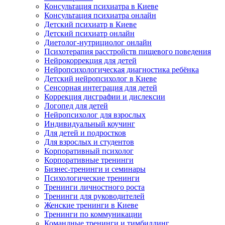
Консультация психиатра в Киеве
Консультация психиатра онлайн
Детский психиатр в Киеве
Детский психиатр онлайн
Диетолог-нутрициолог онлайн
Психотерапия расстройств пищевого поведения
Нейрокоррекция для детей
Нейропсихологическая диагностика ребёнка
Детский нейропсихолог в Киеве
Сенсорная интеграция для детей
Коррекция дисграфии и дислексии
Логопед для детей
Нейропсихолог для взрослых
Индивидуальный коучинг
Для детей и подростков
Для взрослых и студентов
Корпоративный психолог
Корпоративные тренинги
Бизнес-тренинги и семинары
Психологические тренинги
Тренинги личностного роста
Тренинги для руководителей
Женские тренинги в Киеве
Тренинги по коммуникации
Командные тренинги и тимбилдинг