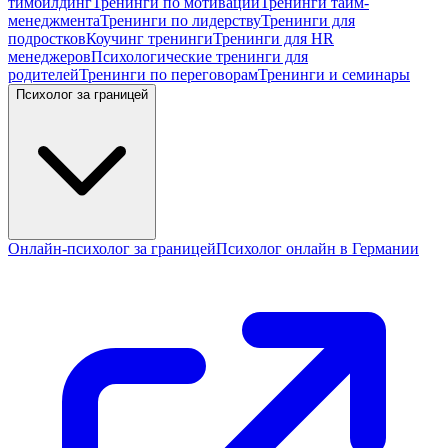
тимбилдинг
Тренинги по мотивации
Тренинги тайм-
менеджмента
Тренинги по лидерству
Тренинги для
подростков
Коучинг тренинги
Тренинги для HR
менеджеров
Психологические тренинги для
родителей
Тренинги по переговорам
Тренинги и семинары
Психолог за границей
Онлайн-психолог за границей
Психолог онлайн в Германии