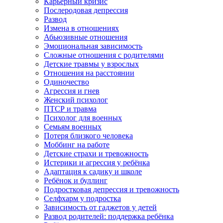
Карьерный кризис
Послеродовая депрессия
Развод
Измена в отношениях
Абьюзивные отношения
Эмоциональная зависимость
Сложные отношения с родителями
Детские травмы у взрослых
Отношения на расстоянии
Одиночество
Агрессия и гнев
Женский психолог
ПТСР и травма
Психолог для военных
Семьям военных
Потеря близкого человека
Моббинг на работе
Детские страхи и тревожность
Истерики и агрессия у ребёнка
Адаптация к садику и школе
Ребёнок и буллинг
Подростковая депрессия и тревожность
Селфхарм у подростка
Зависимость от гаджетов у детей
Развод родителей: поддержка ребёнка