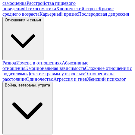
самооценка
Расстройства пищевого
поведения
Психосоматика
Хронический стресс
Кризис
среднего возраста
Карьерный кризис
Послеродовая депрессия
Отношения и семья
Развод
Измена в отношениях
Абьюзивные
отношения
Эмоциональная зависимость
Сложные отношения с
родителями
Детские травмы у взрослых
Отношения на
расстоянии
Одиночество
Агрессия и гнев
Женский психолог
Война, ветераны, утрата