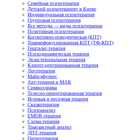
Семейная психотерапия
Детский психотерапевт в Киеве
Индивидуальная психотерапия
Групповая психотерапия
Все методы — виды психотерапии
Позитивная психотерапия
Когнитивно-поведенческая (КПТ)
Травмофокусированная КПТ (ТФ-КПТ)
Гештальт-терапия
Психодинамическая терапия
Экзистенциальная терапия
Клиент-центрированная терапия
Логотерапия
Майндфулнес
Арт-терапия и МАК
Символдрама
Телесно-ориентированная терапия
Игровая и песочная терапия
Сказкотерапия
Психоанализ
EMDR-терапия
Схема-терапия
Транзактный анализ
ДПТ-терапия
Гипнотерапия