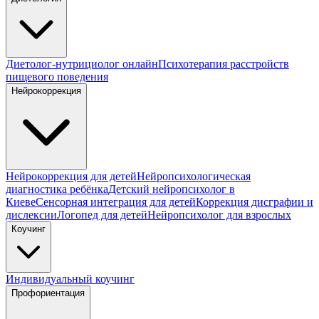
Диетолог-нутрициолог онлайн
Психотерапия расстройств
пищевого поведения
Нейрокоррекция
Нейрокоррекция для детей
Нейропсихологическая
диагностика ребёнка
Детский нейропсихолог в
Киеве
Сенсорная интеграция для детей
Коррекция дисграфии и
дислексии
Логопед для детей
Нейропсихолог для взрослых
Коучинг
Индивидуальный коучинг
Профориентация