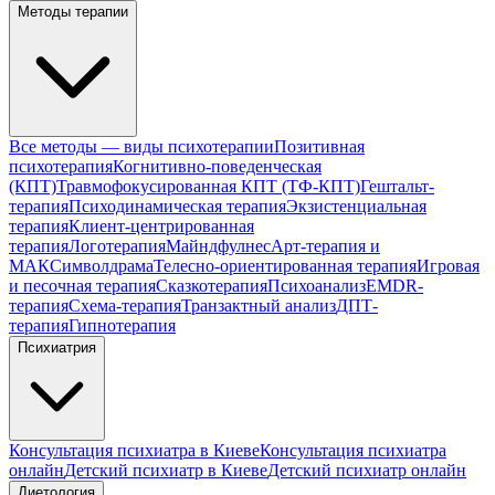
Методы терапии
Все методы — виды психотерапии
Позитивная
психотерапия
Когнитивно-поведенческая
(КПТ)
Травмофокусированная КПТ (ТФ-КПТ)
Гештальт-
терапия
Психодинамическая терапия
Экзистенциальная
терапия
Клиент-центрированная
терапия
Логотерапия
Майндфулнес
Арт-терапия и
МАК
Символдрама
Телесно-ориентированная терапия
Игровая
и песочная терапия
Сказкотерапия
Психоанализ
EMDR-
терапия
Схема-терапия
Транзактный анализ
ДПТ-
терапия
Гипнотерапия
Психиатрия
Консультация психиатра в Киеве
Консультация психиатра
онлайн
Детский психиатр в Киеве
Детский психиатр онлайн
Диетология