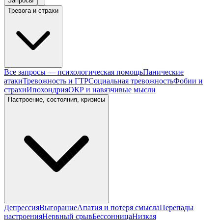
Запросы
Тревога и страхи
Все запросы — психологическая помощь
Панические
атаки
Тревожность и ГТР
Социальная тревожность
Фобии и
страхи
Ипохондрия
ОКР и навязчивые мысли
Настроение, состояния, кризисы
Депрессия
Выгорание
Апатия и потеря смысла
Перепады
настроения
Нервный срыв
Бессонница
Низкая