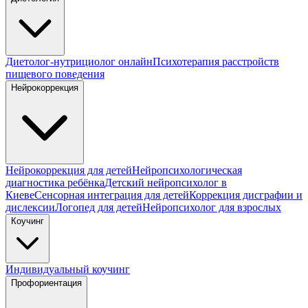
Диетолог-нутрициолог онлайн
Психотерапия расстройств
пищевого поведения
Нейрокоррекция
Нейрокоррекция для детей
Нейропсихологическая
диагностика ребёнка
Детский нейропсихолог в
Киеве
Сенсорная интеграция для детей
Коррекция дисграфии и
дислексии
Логопед для детей
Нейропсихолог для взрослых
Коучинг
Индивидуальный коучинг
Профориентация