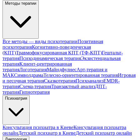
Методы терапии
Все методы — виды психотерапии
Позитивная
психотерапия
Когнитивно-поведенческая
(КПТ)
Травмофокусированная КПТ (ТФ-КПТ)
Гештальт-
терапия
Психодинамическая терапия
Экзистенциальная
терапия
Клиент-центрированная
терапия
Логотерапия
Майндфулнес
Арт-терапия и
МАК
Символдрама
Телесно-ориентированная терапия
Игровая
и песочная терапия
Сказкотерапия
Психоанализ
EMDR-
терапия
Схема-терапия
Транзактный анализ
ДПТ-
терапия
Гипнотерапия
Психиатрия
Консультация психиатра в Киеве
Консультация психиатра
онлайн
Детский психиатр в Киеве
Детский психиатр онлайн
Диетология