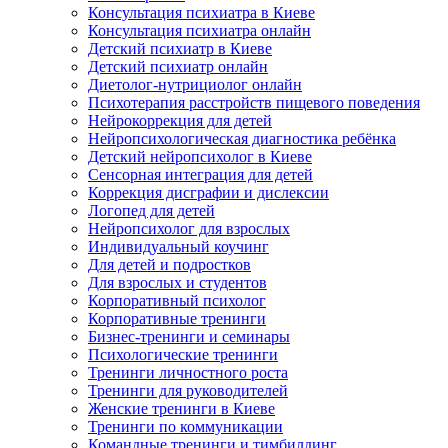
Консультация психиатра в Киеве
Консультация психиатра онлайн
Детский психиатр в Киеве
Детский психиатр онлайн
Диетолог-нутрициолог онлайн
Психотерапия расстройств пищевого поведения
Нейрокоррекция для детей
Нейропсихологическая диагностика ребёнка
Детский нейропсихолог в Киеве
Сенсорная интеграция для детей
Коррекция дисграфии и дислексии
Логопед для детей
Нейропсихолог для взрослых
Индивидуальный коучинг
Для детей и подростков
Для взрослых и студентов
Корпоративный психолог
Корпоративные тренинги
Бизнес-тренинги и семинары
Психологические тренинги
Тренинги личностного роста
Тренинги для руководителей
Женские тренинги в Киеве
Тренинги по коммуникации
Командные тренинги и тимбилдинг