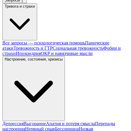
Запросы
Тревога и страхи
Все запросы — психологическая помощь
Панические
атаки
Тревожность и ГТР
Социальная тревожность
Фобии и
страхи
Ипохондрия
ОКР и навязчивые мысли
Настроение, состояния, кризисы
Депрессия
Выгорание
Апатия и потеря смысла
Перепады
настроения
Нервный срыв
Бессонница
Низкая