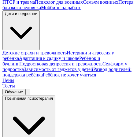
ПТСР и травма
Психолог для военных
Семьям военных
Потеря
близкого человека
Моббинг на работе
Дети и подростки
Детские страхи и тревожность
Истерики и агрессия у
ребёнка
Адаптация к садику и школе
Ребёнок и
буллинг
Подростковая депрессия и тревожность
Селфхарм у
подростка
Зависимость от гаджетов у детей
Развод родителей:
поддержка ребёнка
Ребёнок не хочет учиться
Цены
Тесты
Обучение
Позитивная психотерапия