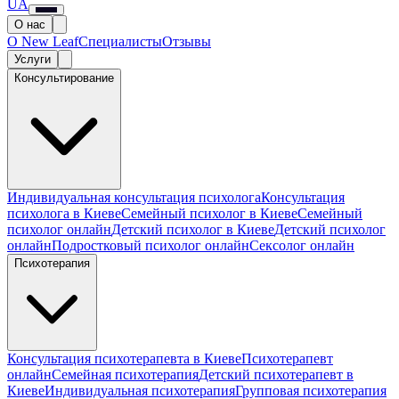
UA
О нас
О New Leaf
Специалисты
Отзывы
Услуги
Консультирование
Индивидуальная консультация психолога
Консультация
психолога в Киеве
Семейный психолог в Киеве
Семейный
психолог онлайн
Детский психолог в Киеве
Детский психолог
онлайн
Подростковый психолог онлайн
Сексолог онлайн
Психотерапия
Консультация психотерапевта в Киеве
Психотерапевт
онлайн
Семейная психотерапия
Детский психотерапевт в
Киеве
Индивидуальная психотерапия
Групповая психотерапия