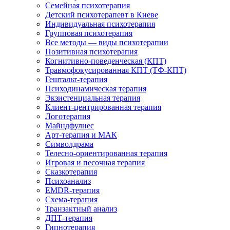
Семейная психотерапия
Детский психотерапевт в Киеве
Индивидуальная психотерапия
Групповая психотерапия
Все методы — виды психотерапии
Позитивная психотерапия
Когнитивно-поведенческая (КПТ)
Травмофокусированная КПТ (ТФ-КПТ)
Гештальт-терапия
Психодинамическая терапия
Экзистенциальная терапия
Клиент-центрированная терапия
Логотерапия
Майндфулнес
Арт-терапия и МАК
Символдрама
Телесно-ориентированная терапия
Игровая и песочная терапия
Сказкотерапия
Психоанализ
EMDR-терапия
Схема-терапия
Транзактный анализ
ДПТ-терапия
Гипнотерапия