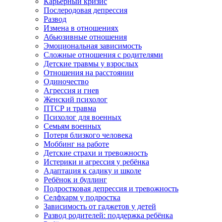
Карьерный кризис
Послеродовая депрессия
Развод
Измена в отношениях
Абьюзивные отношения
Эмоциональная зависимость
Сложные отношения с родителями
Детские травмы у взрослых
Отношения на расстоянии
Одиночество
Агрессия и гнев
Женский психолог
ПТСР и травма
Психолог для военных
Семьям военных
Потеря близкого человека
Моббинг на работе
Детские страхи и тревожность
Истерики и агрессия у ребёнка
Адаптация к садику и школе
Ребёнок и буллинг
Подростковая депрессия и тревожность
Селфхарм у подростка
Зависимость от гаджетов у детей
Развод родителей: поддержка ребёнка