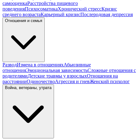
самооценка
Расстройства пищевого
поведения
Психосоматика
Хронический стресс
Кризис
среднего возраста
Карьерный кризис
Послеродовая депрессия
Отношения и семья
Развод
Измена в отношениях
Абьюзивные
отношения
Эмоциональная зависимость
Сложные отношения с
родителями
Детские травмы у взрослых
Отношения на
расстоянии
Одиночество
Агрессия и гнев
Женский психолог
Война, ветераны, утрата