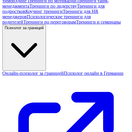
тимбилдинг
Тренинги по мотивации
Тренинги тайм-
менеджмента
Тренинги по лидерству
Тренинги для
подростков
Коучинг тренинги
Тренинги для HR
менеджеров
Психологические тренинги для
родителей
Тренинги по переговорам
Тренинги и семинары
Психолог за границей
Онлайн-психолог за границей
Психолог онлайн в Германии