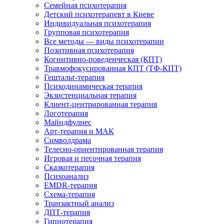
Семейная психотерапия
Детский психотерапевт в Киеве
Индивидуальная психотерапия
Групповая психотерапия
Все методы — виды психотерапии
Позитивная психотерапия
Когнитивно-поведенческая (КПТ)
Травмофокусированная КПТ (ТФ-КПТ)
Гештальт-терапия
Психодинамическая терапия
Экзистенциальная терапия
Клиент-центрированная терапия
Логотерапия
Майндфулнес
Арт-терапия и МАК
Символдрама
Телесно-ориентированная терапия
Игровая и песочная терапия
Сказкотерапия
Психоанализ
EMDR-терапия
Схема-терапия
Транзактный анализ
ДПТ-терапия
Гипнотерапия