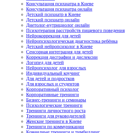
Консультация психиатра в Киеве
Консультация психиатра онлайн
Детский психиатр в Киеве
Детский психиатр онлайн
Диетолог-нутрициолог онлайн
Психотерапия расстройств пищевого поведения
Нейрокоррекция для детей
Нейропсихологическая диагностика ребёнка
Детский нейропсихолог в Киеве
Сенсорная интеграция для детей
Коррекция дисграфии и дислексии
Логопед для детей
Нейропсихолог для взрослых
Индивидуальный коучинг
Для детей и подростков
Для взрослых и студентов
Корпоративный психолог
Корпоративные тренинги
Бизнес-тренинги и семинары
Психологические тренинги
Тренинги личностного роста
Тренинги для руководителей
Женские тренинги в Киеве
Тренинги по коммуникации
Командные тренинги и тимбилдинг