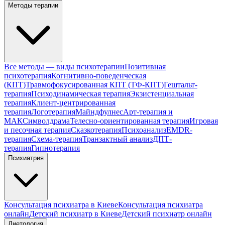
Методы терапии
Все методы — виды психотерапии
Позитивная
психотерапия
Когнитивно-поведенческая
(КПТ)
Травмофокусированная КПТ (ТФ-КПТ)
Гештальт-
терапия
Психодинамическая терапия
Экзистенциальная
терапия
Клиент-центрированная
терапия
Логотерапия
Майндфулнес
Арт-терапия и
МАК
Символдрама
Телесно-ориентированная терапия
Игровая
и песочная терапия
Сказкотерапия
Психоанализ
EMDR-
терапия
Схема-терапия
Транзактный анализ
ДПТ-
терапия
Гипнотерапия
Психиатрия
Консультация психиатра в Киеве
Консультация психиатра
онлайн
Детский психиатр в Киеве
Детский психиатр онлайн
Диетология