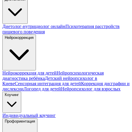
Диетолог-нутрициолог онлайн
Психотерапия расстройств
пищевого поведения
Нейрокоррекция
Нейрокоррекция для детей
Нейропсихологическая
диагностика ребёнка
Детский нейропсихолог в
Киеве
Сенсорная интеграция для детей
Коррекция дисграфии и
дислексии
Логопед для детей
Нейропсихолог для взрослых
Коучинг
Индивидуальный коучинг
Профориентация