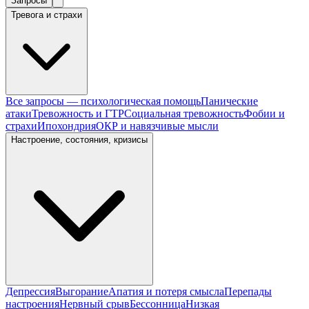
Запросы
Тревога и страхи
Все запросы — психологическая помощь
Панические
атаки
Тревожность и ГТР
Социальная тревожность
Фобии и
страхи
Ипохондрия
ОКР и навязчивые мысли
Настроение, состояния, кризисы
Депрессия
Выгорание
Апатия и потеря смысла
Перепады
настроения
Нервный срыв
Бессонница
Низкая