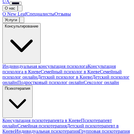
UA
О нас
О New Leaf
Специалисты
Отзывы
Услуги
Консультирование
Индивидуальная консультация психолога
Консультация
психолога в Киеве
Семейный психолог в Киеве
Семейный
психолог онлайн
Детский психолог в Киеве
Детский психолог
онлайн
Подростковый психолог онлайн
Сексолог онлайн
Психотерапия
Консультация психотерапевта в Киеве
Психотерапевт
онлайн
Семейная психотерапия
Детский психотерапевт в
Киеве
Индивидуальная психотерапия
Групповая психотерапия