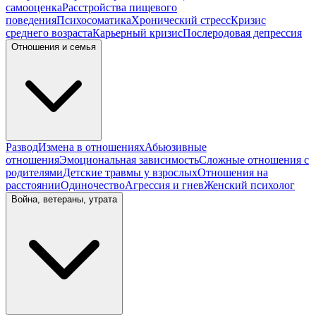
самооценка
Расстройства пищевого
поведения
Психосоматика
Хронический стресс
Кризис
среднего возраста
Карьерный кризис
Послеродовая депрессия
Отношения и семья
Развод
Измена в отношениях
Абьюзивные
отношения
Эмоциональная зависимость
Сложные отношения с
родителями
Детские травмы у взрослых
Отношения на
расстоянии
Одиночество
Агрессия и гнев
Женский психолог
Война, ветераны, утрата