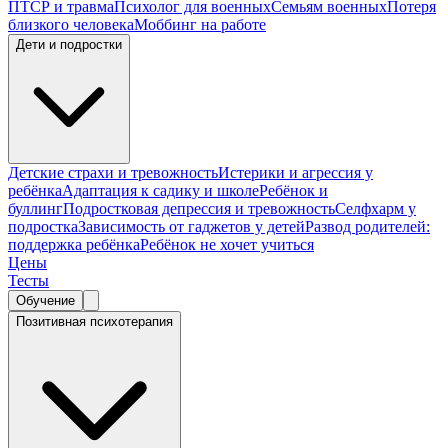
ПТСР и травма
Психолог для военных
Семьям военных
Потеря
близкого человека
Моббинг на работе
Дети и подростки
Детские страхи и тревожность
Истерики и агрессия у
ребёнка
Адаптация к садику и школе
Ребёнок и
буллинг
Подростковая депрессия и тревожность
Селфхарм у
подростка
Зависимость от гаджетов у детей
Развод родителей:
поддержка ребёнка
Ребёнок не хочет учиться
Цены
Тесты
Обучение
Позитивная психотерапия