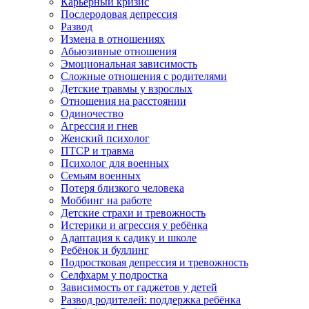
Карьерный кризис
Послеродовая депрессия
Развод
Измена в отношениях
Абьюзивные отношения
Эмоциональная зависимость
Сложные отношения с родителями
Детские травмы у взрослых
Отношения на расстоянии
Одиночество
Агрессия и гнев
Женский психолог
ПТСР и травма
Психолог для военных
Семьям военных
Потеря близкого человека
Моббинг на работе
Детские страхи и тревожность
Истерики и агрессия у ребёнка
Адаптация к садику и школе
Ребёнок и буллинг
Подростковая депрессия и тревожность
Селфхарм у подростка
Зависимость от гаджетов у детей
Развод родителей: поддержка ребёнка