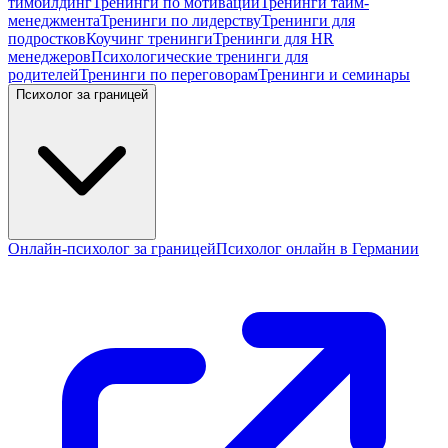
тимбилдинг
Тренинги по мотивации
Тренинги тайм-
менеджмента
Тренинги по лидерству
Тренинги для
подростков
Коучинг тренинги
Тренинги для HR
менеджеров
Психологические тренинги для
родителей
Тренинги по переговорам
Тренинги и семинары
Психолог за границей
Онлайн-психолог за границей
Психолог онлайн в Германии