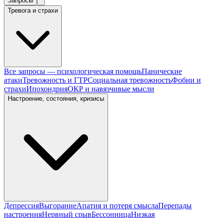
Запросы
Тревога и страхи
Все запросы — психологическая помощь
Панические
атаки
Тревожность и ГТР
Социальная тревожность
Фобии и
страхи
Ипохондрия
ОКР и навязчивые мысли
Настроение, состояния, кризисы
Депрессия
Выгорание
Апатия и потеря смысла
Перепады
настроения
Нервный срыв
Бессонница
Низкая