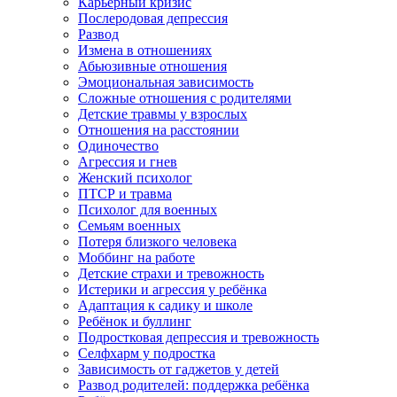
Карьерный кризис
Послеродовая депрессия
Развод
Измена в отношениях
Абьюзивные отношения
Эмоциональная зависимость
Сложные отношения с родителями
Детские травмы у взрослых
Отношения на расстоянии
Одиночество
Агрессия и гнев
Женский психолог
ПТСР и травма
Психолог для военных
Семьям военных
Потеря близкого человека
Моббинг на работе
Детские страхи и тревожность
Истерики и агрессия у ребёнка
Адаптация к садику и школе
Ребёнок и буллинг
Подростковая депрессия и тревожность
Селфхарм у подростка
Зависимость от гаджетов у детей
Развод родителей: поддержка ребёнка