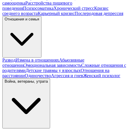
самооценка
Расстройства пищевого
поведения
Психосоматика
Хронический стресс
Кризис
среднего возраста
Карьерный кризис
Послеродовая депрессия
Отношения и семья
Развод
Измена в отношениях
Абьюзивные
отношения
Эмоциональная зависимость
Сложные отношения с
родителями
Детские травмы у взрослых
Отношения на
расстоянии
Одиночество
Агрессия и гнев
Женский психолог
Война, ветераны, утрата