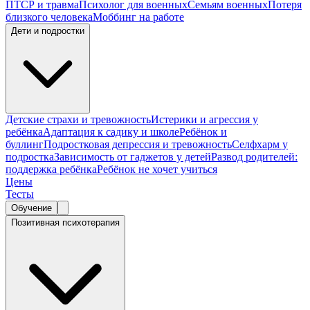
ПТСР и травма
Психолог для военных
Семьям военных
Потеря
близкого человека
Моббинг на работе
Дети и подростки
Детские страхи и тревожность
Истерики и агрессия у
ребёнка
Адаптация к садику и школе
Ребёнок и
буллинг
Подростковая депрессия и тревожность
Селфхарм у
подростка
Зависимость от гаджетов у детей
Развод родителей:
поддержка ребёнка
Ребёнок не хочет учиться
Цены
Тесты
Обучение
Позитивная психотерапия