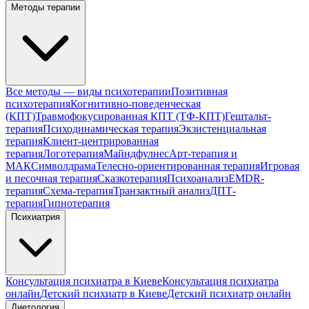
Методы терапии
Все методы — виды психотерапии
Позитивная
психотерапия
Когнитивно-поведенческая
(КПТ)
Травмофокусированная КПТ (ТФ-КПТ)
Гештальт-
терапия
Психодинамическая терапия
Экзистенциальная
терапия
Клиент-центрированная
терапия
Логотерапия
Майндфулнес
Арт-терапия и
МАК
Символдрама
Телесно-ориентированная терапия
Игровая
и песочная терапия
Сказкотерапия
Психоанализ
EMDR-
терапия
Схема-терапия
Транзактный анализ
ДПТ-
терапия
Гипнотерапия
Психиатрия
Консультация психиатра в Киеве
Консультация психиатра
онлайн
Детский психиатр в Киеве
Детский психиатр онлайн
Диетология