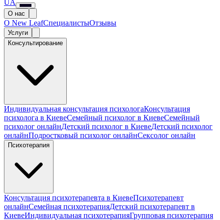
UA
О нас
О New Leaf
Специалисты
Отзывы
Услуги
Консультирование
Индивидуальная консультация психолога
Консультация
психолога в Киеве
Семейный психолог в Киеве
Семейный
психолог онлайн
Детский психолог в Киеве
Детский психолог
онлайн
Подростковый психолог онлайн
Сексолог онлайн
Психотерапия
Консультация психотерапевта в Киеве
Психотерапевт
онлайн
Семейная психотерапия
Детский психотерапевт в
Киеве
Индивидуальная психотерапия
Групповая психотерапия