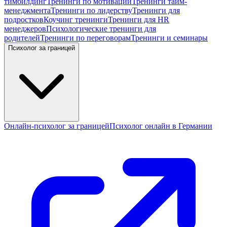
тимбилдинг
Тренинги по мотивации
Тренинги тайм-
менеджмента
Тренинги по лидерству
Тренинги для
подростков
Коучинг тренинги
Тренинги для HR
менеджеров
Психологические тренинги для
родителей
Тренинги по переговорам
Тренинги и семинары
Психолог за границей
Онлайн-психолог за границей
Психолог онлайн в Германии