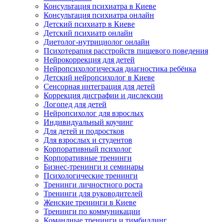
Консультация психиатра в Киеве
Консультация психиатра онлайн
Детский психиатр в Киеве
Детский психиатр онлайн
Диетолог-нутрициолог онлайн
Психотерапия расстройств пищевого поведения
Нейрокоррекция для детей
Нейропсихологическая диагностика ребёнка
Детский нейропсихолог в Киеве
Сенсорная интеграция для детей
Коррекция дисграфии и дислексии
Логопед для детей
Нейропсихолог для взрослых
Индивидуальный коучинг
Для детей и подростков
Для взрослых и студентов
Корпоративный психолог
Корпоративные тренинги
Бизнес-тренинги и семинары
Психологические тренинги
Тренинги личностного роста
Тренинги для руководителей
Женские тренинги в Киеве
Тренинги по коммуникации
Командные тренинги и тимбилдинг