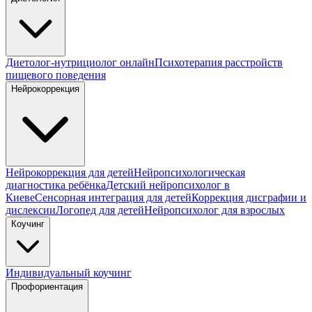
Диетолог-нутрициолог онлайн
Психотерапия расстройств
пищевого поведения
Нейрокоррекция
Нейрокоррекция для детей
Нейропсихологическая
диагностика ребёнка
Детский нейропсихолог в
Киеве
Сенсорная интеграция для детей
Коррекция дисграфии и
дислексии
Логопед для детей
Нейропсихолог для взрослых
Коучинг
Индивидуальный коучинг
Профориентация