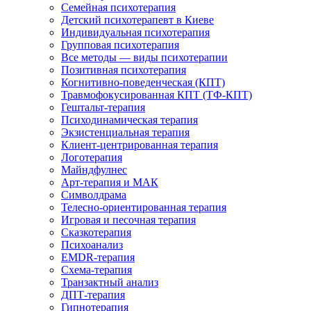
Семейная психотерапия
Детский психотерапевт в Киеве
Индивидуальная психотерапия
Групповая психотерапия
Все методы — виды психотерапии
Позитивная психотерапия
Когнитивно-поведенческая (КПТ)
Травмофокусированная КПТ (ТФ-КПТ)
Гештальт-терапия
Психодинамическая терапия
Экзистенциальная терапия
Клиент-центрированная терапия
Логотерапия
Майндфулнес
Арт-терапия и МАК
Символдрама
Телесно-ориентированная терапия
Игровая и песочная терапия
Сказкотерапия
Психоанализ
EMDR-терапия
Схема-терапия
Транзактный анализ
ДПТ-терапия
Гипнотерапия