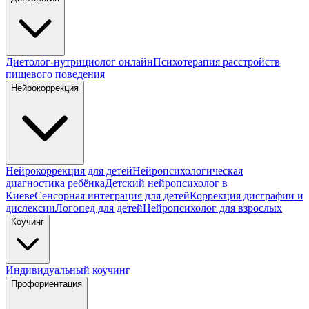
Диетолог-нутрициолог онлайн
Психотерапия расстройств
пищевого поведения
Нейрокоррекция
Нейрокоррекция для детей
Нейропсихологическая
диагностика ребёнка
Детский нейропсихолог в
Киеве
Сенсорная интеграция для детей
Коррекция дисграфии и
дислексии
Логопед для детей
Нейропсихолог для взрослых
Коучинг
Индивидуальный коучинг
Профориентация