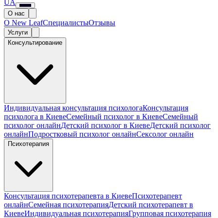
UA
О нас
О New Leaf
Специалисты
Отзывы
Услуги
Консультирование
Индивидуальная консультация психолога
Консультация
психолога в Киеве
Семейный психолог в Киеве
Семейный
психолог онлайн
Детский психолог в Киеве
Детский психолог
онлайн
Подростковый психолог онлайн
Сексолог онлайн
Психотерапия
Консультация психотерапевта в Киеве
Психотерапевт
онлайн
Семейная психотерапия
Детский психотерапевт в
Киеве
Индивидуальная психотерапия
Групповая психотерапия