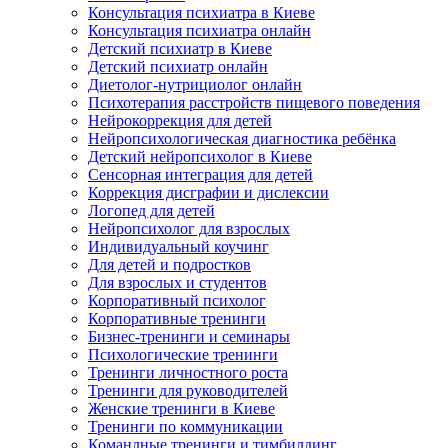
Консультация психиатра в Киеве
Консультация психиатра онлайн
Детский психиатр в Киеве
Детский психиатр онлайн
Диетолог-нутрициолог онлайн
Психотерапия расстройств пищевого поведения
Нейрокоррекция для детей
Нейропсихологическая диагностика ребёнка
Детский нейропсихолог в Киеве
Сенсорная интеграция для детей
Коррекция дисграфии и дислексии
Логопед для детей
Нейропсихолог для взрослых
Индивидуальный коучинг
Для детей и подростков
Для взрослых и студентов
Корпоративный психолог
Корпоративные тренинги
Бизнес-тренинги и семинары
Психологические тренинги
Тренинги личностного роста
Тренинги для руководителей
Женские тренинги в Киеве
Тренинги по коммуникации
Командные тренинги и тимбилдинг