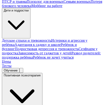
ПТСР и травма
Психолог для военных
Семьям военных
Потеря
близкого человека
Моббинг на работе
Дети и подростки
Детские страхи и тревожность
Истерики и агрессия у
ребёнка
Адаптация к садику и школе
Ребёнок и
буллинг
Подростковая депрессия и тревожность
Селфхарм у
подростка
Зависимость от гаджетов у детей
Развод родителей:
поддержка ребёнка
Ребёнок не хочет учиться
Цены
Тесты
Обучение
Позитивная психотерапия