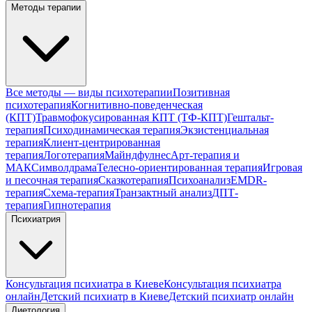
Методы терапии
Все методы — виды психотерапии
Позитивная
психотерапия
Когнитивно-поведенческая
(КПТ)
Травмофокусированная КПТ (ТФ-КПТ)
Гештальт-
терапия
Психодинамическая терапия
Экзистенциальная
терапия
Клиент-центрированная
терапия
Логотерапия
Майндфулнес
Арт-терапия и
МАК
Символдрама
Телесно-ориентированная терапия
Игровая
и песочная терапия
Сказкотерапия
Психоанализ
EMDR-
терапия
Схема-терапия
Транзактный анализ
ДПТ-
терапия
Гипнотерапия
Психиатрия
Консультация психиатра в Киеве
Консультация психиатра
онлайн
Детский психиатр в Киеве
Детский психиатр онлайн
Диетология