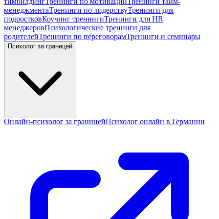
тимбилдинг
Тренинги по мотивации
Тренинги тайм-
менеджмента
Тренинги по лидерству
Тренинги для
подростков
Коучинг тренинги
Тренинги для HR
менеджеров
Психологические тренинги для
родителей
Тренинги по переговорам
Тренинги и семинары
Психолог за границей
Онлайн-психолог за границей
Психолог онлайн в Германии