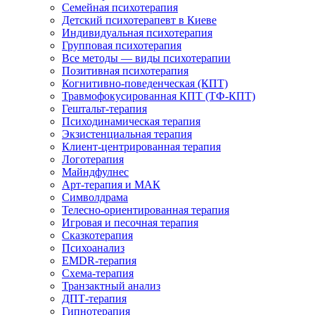
Семейная психотерапия
Детский психотерапевт в Киеве
Индивидуальная психотерапия
Групповая психотерапия
Все методы — виды психотерапии
Позитивная психотерапия
Когнитивно-поведенческая (КПТ)
Травмофокусированная КПТ (ТФ-КПТ)
Гештальт-терапия
Психодинамическая терапия
Экзистенциальная терапия
Клиент-центрированная терапия
Логотерапия
Майндфулнес
Арт-терапия и МАК
Символдрама
Телесно-ориентированная терапия
Игровая и песочная терапия
Сказкотерапия
Психоанализ
EMDR-терапия
Схема-терапия
Транзактный анализ
ДПТ-терапия
Гипнотерапия