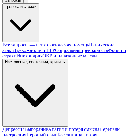
Запросы
Тревога и страхи
Все запросы — психологическая помощь
Панические
атаки
Тревожность и ГТР
Социальная тревожность
Фобии и
страхи
Ипохондрия
ОКР и навязчивые мысли
Настроение, состояния, кризисы
Депрессия
Выгорание
Апатия и потеря смысла
Перепады
настроения
Нервный срыв
Бессонница
Низкая