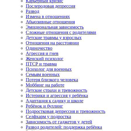
Карьерный кризис
Послеродовая депрессия
Развод
Измена в отношениях
Абьюзивные отношения
Эмоциональная зависимость
Сложные отношения с родителями
Детские травмы у взрослых
Отношения на расстоянии
Одиночество
Агрессия и гнев
Женский психолог
ПТСР и травма
Психолог для военных
Семьям военных
Потеря близкого человека
Моббинг на работе
Детские страхи и тревожность
Истерики и агрессия у ребёнка
Адаптация к садику и школе
Ребёнок и буллинг
Подростковая депрессия и тревожность
Селфхарм у подростка
Зависимость от гаджетов у детей
Развод родителей: поддержка ребёнка