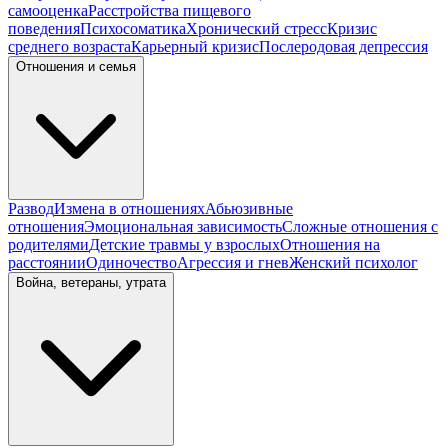
самооценка
Расстройства пищевого
поведения
Психосоматика
Хронический стресс
Кризис
среднего возраста
Карьерный кризис
Послеродовая депрессия
Отношения и семья
Развод
Измена в отношениях
Абьюзивные
отношения
Эмоциональная зависимость
Сложные отношения с
родителями
Детские травмы у взрослых
Отношения на
расстоянии
Одиночество
Агрессия и гнев
Женский психолог
Война, ветераны, утрата