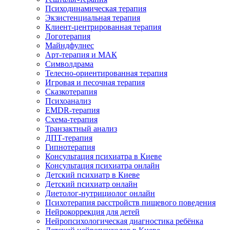
Психодинамическая терапия
Экзистенциальная терапия
Клиент-центрированная терапия
Логотерапия
Майндфулнес
Арт-терапия и МАК
Символдрама
Телесно-ориентированная терапия
Игровая и песочная терапия
Сказкотерапия
Психоанализ
EMDR-терапия
Схема-терапия
Транзактный анализ
ДПТ-терапия
Гипнотерапия
Консультация психиатра в Киеве
Консультация психиатра онлайн
Детский психиатр в Киеве
Детский психиатр онлайн
Диетолог-нутрициолог онлайн
Психотерапия расстройств пищевого поведения
Нейрокоррекция для детей
Нейропсихологическая диагностика ребёнка