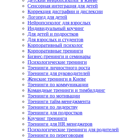
Детский нейропсихолог в Киеве
Сенсорная интеграция для детей
Коррекция дисграфии и дислексии
Логопед для детей
Нейропсихолог для взрослых
Индивидуальный коучинг
Для детей и подростков
Для взрослых и студентов
Корпоративный психолог
Корпоративные тренинги
Бизнес-тренинги и семинары
Психологические тренинги
Тренинги личностного роста
Тренинги для руководителей
Женские тренинги в Киеве
Тренинги по коммуникации
Командные тренинги и тимбилдинг
Тренинги по мотивации
Тренинги тайм-менеджмента
Тренинги по лидерству
Тренинги для подростков
Коучинг тренинги
Тренинги для HR менеджеров
Психологические тренинги для родителей
Тренинги по переговорам