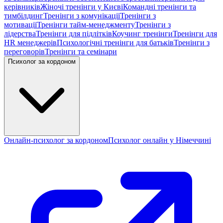
керівників
Жіночі тренінги у Києві
Командні тренінги та
тимбілдинг
Тренінги з комунікації
Тренінги з
мотивації
Тренінги тайм-менеджменту
Тренінги з
лідерства
Тренінги для підлітків
Коучинг тренінги
Тренінги для
HR менеджерів
Психологічні тренінги для батьків
Тренінги з
переговорів
Тренінги та семінари
Психолог за кордоном
Онлайн-психолог за кордоном
Психолог онлайн у Німеччині