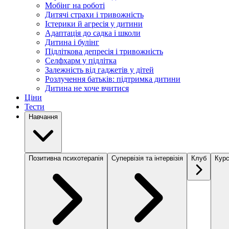
Мобінг на роботі
Дитячі страхи і тривожність
Істерики й агресія у дитини
Адаптація до садка і школи
Дитина і булінг
Підліткова депресія і тривожність
Селфхарм у підлітка
Залежність від гаджетів у дітей
Розлучення батьків: підтримка дитини
Дитина не хоче вчитися
Ціни
Тести
Навчання
Позитивна психотерапія
Супервізія та інтервізія
Клуб
Курс