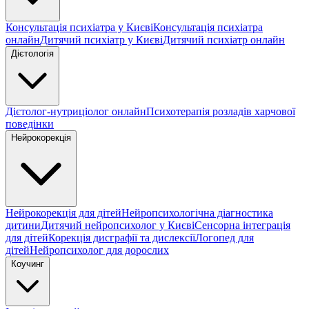
Консультація психіатра у Києві
Консультація психіатра
онлайн
Дитячий психіатр у Києві
Дитячий психіатр онлайн
Дієтологія
Дієтолог-нутриціолог онлайн
Психотерапія розладів харчової
поведінки
Нейрокорекція
Нейрокорекція для дітей
Нейропсихологічна діагностика
дитини
Дитячий нейропсихолог у Києві
Сенсорна інтеграція
для дітей
Корекція дисграфії та дислексії
Логопед для
дітей
Нейропсихолог для дорослих
Коучинг