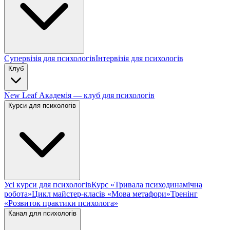
Супервізія для психологів
Інтервізія для психологів
Клуб
New Leaf Академія — клуб для психологів
Курси для психологів
Усі курси для психологів
Курс «Тривала психодинамічна
робота»
Цикл майстер-класів «Мова метафори»
Тренінг
«Розвиток практики психолога»
Канал для психологів