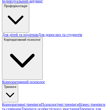
Індивідуальний коучинг
Профорієнтація
Для дітей та підлітків
Для дорослих та студентів
Корпоративний психолог
Корпоративний психолог
Тренінги
Корпоративні тренінги
Психологічні тренінги
Бізнес-тренінги
та семінари
Тренінги особистісного зростання
Тренінги для