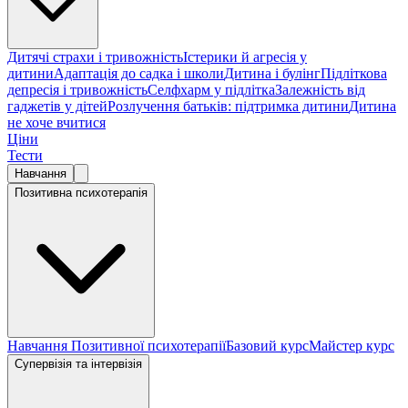
Дитячі страхи і тривожність
Істерики й агресія у
дитини
Адаптація до садка і школи
Дитина і булінг
Підліткова
депресія і тривожність
Селфхарм у підлітка
Залежність від
гаджетів у дітей
Розлучення батьків: підтримка дитини
Дитина
не хоче вчитися
Ціни
Тести
Навчання
Позитивна психотерапія
Навчання Позитивної психотерапії
Базовий курс
Майстер курс
Супервізія та інтервізія