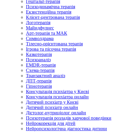
Гештальт-терапія
Психодинамічна терапія
Екзистенційна терапія
Клієнт-центрована терапія
Логотерапія
Майндфулнес
Арт-терапія та МАК
Символдрама
Тілесно-орієнтована терапія
Ігрова та пісочна терапія
Казкотерапія
Психоаналіз
EMDR-терапія
Схема-терапія
Транзактний аналіз
ДПТ-терапія
Гіпнотерапія
Консультація психіатра у Києві
Консультація психіатра онлайн
Дитячий психіатр у Києві
Дитячий психіатр онлайн
Дієтолог-нутриціолог онлайн
Психотерапія розладів харчової поведінки
Нейрокорекція для дітей
Нейропсихологічна діагностика дитини