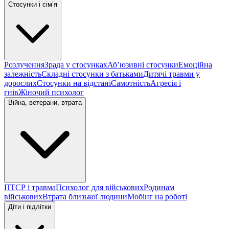
Стосунки і сімʼя
Розлучення
Зрада у стосунках
Абʼюзивні стосунки
Емоційна
залежність
Складні стосунки з батьками
Дитячі травми у
дорослих
Стосунки на відстані
Самотність
Агресія і
гнів
Жіночий психолог
Війна, ветерани, втрата
ПТСР і травма
Психолог для військових
Родинам
військових
Втрата близької людини
Мобінг на роботі
Діти і підлітки