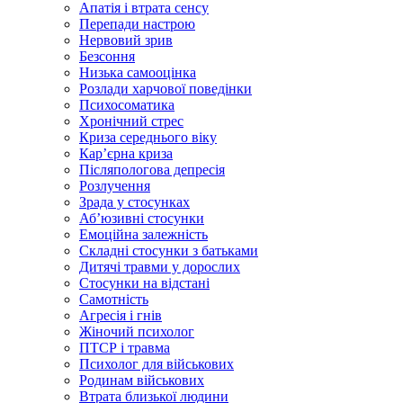
Апатія і втрата сенсу
Перепади настрою
Нервовий зрив
Безсоння
Низька самооцінка
Розлади харчової поведінки
Психосоматика
Хронічний стрес
Криза середнього віку
Карʼєрна криза
Післяпологова депресія
Розлучення
Зрада у стосунках
Абʼюзивні стосунки
Емоційна залежність
Складні стосунки з батьками
Дитячі травми у дорослих
Стосунки на відстані
Самотність
Агресія і гнів
Жіночий психолог
ПТСР і травма
Психолог для військових
Родинам військових
Втрата близької людини