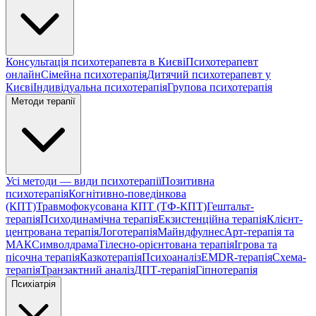
Консультація психотерапевта в Києві
Психотерапевт
онлайн
Сімейна психотерапія
Дитячий психотерапевт у
Києві
Індивідуальна психотерапія
Групова психотерапія
Методи терапії
Усі методи — види психотерапії
Позитивна
психотерапія
Когнітивно-поведінкова
(КПТ)
Травмофокусована КПТ (ТФ-КПТ)
Гештальт-
терапія
Психодинамічна терапія
Екзистенційна терапія
Клієнт-
центрована терапія
Логотерапія
Майндфулнес
Арт-терапія та
МАК
Символдрама
Тілесно-орієнтована терапія
Ігрова та
пісочна терапія
Казкотерапія
Психоаналіз
EMDR-терапія
Схема-
терапія
Транзактний аналіз
ДПТ-терапія
Гіпнотерапія
Психіатрія