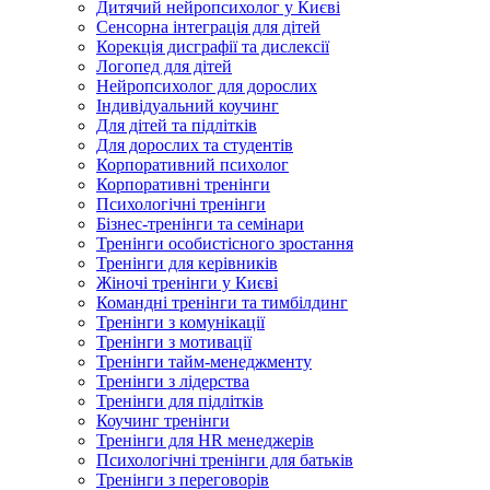
Дитячий нейропсихолог у Києві
Сенсорна інтеграція для дітей
Корекція дисграфії та дислексії
Логопед для дітей
Нейропсихолог для дорослих
Індивідуальний коучинг
Для дітей та підлітків
Для дорослих та студентів
Корпоративний психолог
Корпоративні тренінги
Психологічні тренінги
Бізнес-тренінги та семінари
Тренінги особистісного зростання
Тренінги для керівників
Жіночі тренінги у Києві
Командні тренінги та тимбілдинг
Тренінги з комунікації
Тренінги з мотивації
Тренінги тайм-менеджменту
Тренінги з лідерства
Тренінги для підлітків
Коучинг тренінги
Тренінги для HR менеджерів
Психологічні тренінги для батьків
Тренінги з переговорів