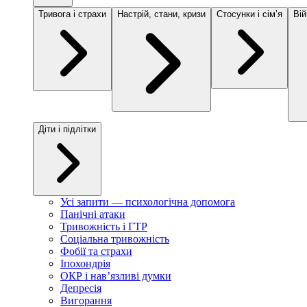
Тривога і страхи
Настрій, стани, кризи
Стосунки і сімʼя
Вій
Діти і підлітки
Усі запити — психологічна допомога
Панічні атаки
Тривожність і ГТР
Соціальна тривожність
Фобії та страхи
Іпохондрія
ОКР і навʼязливі думки
Депресія
Вигорання