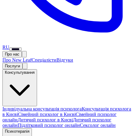
RU
Про нас
Про New Leaf
Спеціалісти
Відгуки
Послуги
Консультування
Індивідуальна консультація психолога
Консультація психолога
в Києві
Сімейний психолог в Києві
Сімейний психолог
онлайн
Дитячий психолог в Києві
Дитячий психолог
онлайн
Підлітковий психолог онлайн
Сексолог онлайн
Психотерапія