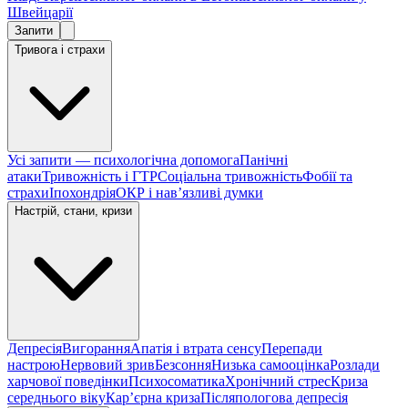
Швейцарії
Запити
Тривога і страхи
Усі запити — психологічна допомога
Панічні
атаки
Тривожність і ГТР
Соціальна тривожність
Фобії та
страхи
Іпохондрія
ОКР і навʼязливі думки
Настрій, стани, кризи
Депресія
Вигорання
Апатія і втрата сенсу
Перепади
настрою
Нервовий зрив
Безсоння
Низька самооцінка
Розлади
харчової поведінки
Психосоматика
Хронічний стрес
Криза
середнього віку
Карʼєрна криза
Післяпологова депресія