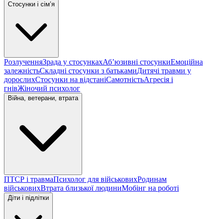
Стосунки і сімʼя
Розлучення
Зрада у стосунках
Абʼюзивні стосунки
Емоційна
залежність
Складні стосунки з батьками
Дитячі травми у
дорослих
Стосунки на відстані
Самотність
Агресія і
гнів
Жіночий психолог
Війна, ветерани, втрата
ПТСР і травма
Психолог для військових
Родинам
військових
Втрата близької людини
Мобінг на роботі
Діти і підлітки