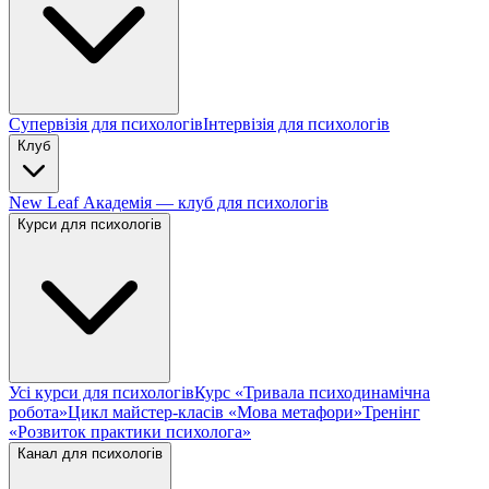
Супервізія для психологів
Інтервізія для психологів
Клуб
New Leaf Академія — клуб для психологів
Курси для психологів
Усі курси для психологів
Курс «Тривала психодинамічна
робота»
Цикл майстер-класів «Мова метафори»
Тренінг
«Розвиток практики психолога»
Канал для психологів