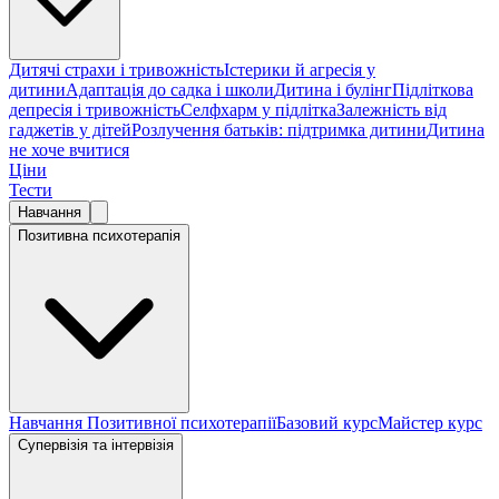
Дитячі страхи і тривожність
Істерики й агресія у
дитини
Адаптація до садка і школи
Дитина і булінг
Підліткова
депресія і тривожність
Селфхарм у підлітка
Залежність від
гаджетів у дітей
Розлучення батьків: підтримка дитини
Дитина
не хоче вчитися
Ціни
Тести
Навчання
Позитивна психотерапія
Навчання Позитивної психотерапії
Базовий курс
Майстер курс
Супервізія та інтервізія