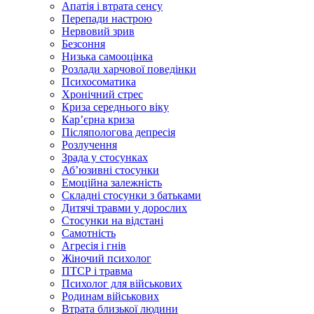
Апатія і втрата сенсу
Перепади настрою
Нервовий зрив
Безсоння
Низька самооцінка
Розлади харчової поведінки
Психосоматика
Хронічний стрес
Криза середнього віку
Карʼєрна криза
Післяпологова депресія
Розлучення
Зрада у стосунках
Абʼюзивні стосунки
Емоційна залежність
Складні стосунки з батьками
Дитячі травми у дорослих
Стосунки на відстані
Самотність
Агресія і гнів
Жіночий психолог
ПТСР і травма
Психолог для військових
Родинам військових
Втрата близької людини