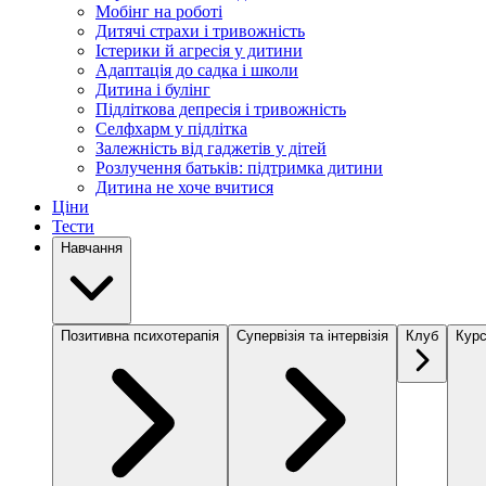
Мобінг на роботі
Дитячі страхи і тривожність
Істерики й агресія у дитини
Адаптація до садка і школи
Дитина і булінг
Підліткова депресія і тривожність
Селфхарм у підлітка
Залежність від гаджетів у дітей
Розлучення батьків: підтримка дитини
Дитина не хоче вчитися
Ціни
Тести
Навчання
Позитивна психотерапія
Супервізія та інтервізія
Клуб
Курс