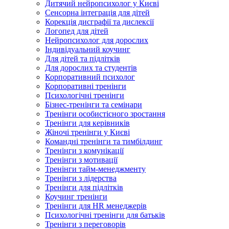
Дитячий нейропсихолог у Києві
Сенсорна інтеграція для дітей
Корекція дисграфії та дислексії
Логопед для дітей
Нейропсихолог для дорослих
Індивідуальний коучинг
Для дітей та підлітків
Для дорослих та студентів
Корпоративний психолог
Корпоративні тренінги
Психологічні тренінги
Бізнес-тренінги та семінари
Тренінги особистісного зростання
Тренінги для керівників
Жіночі тренінги у Києві
Командні тренінги та тимбілдинг
Тренінги з комунікації
Тренінги з мотивації
Тренінги тайм-менеджменту
Тренінги з лідерства
Тренінги для підлітків
Коучинг тренінги
Тренінги для HR менеджерів
Психологічні тренінги для батьків
Тренінги з переговорів