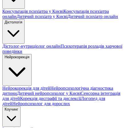
Консультація психіатра у Києві
Консультація психіатра
онлайн
Дитячий психіатр у Києві
Дитячий психіатр онлайн
Дієтологія
Дієтолог-нутриціолог онлайн
Психотерапія розладів харчової
поведінки
Нейрокорекція
Нейрокорекція для дітей
Нейропсихологічна діагностика
дитини
Дитячий нейропсихолог у Києві
Сенсорна інтеграція
для дітей
Корекція дисграфії та дислексії
Логопед для
дітей
Нейропсихолог для дорослих
Коучинг