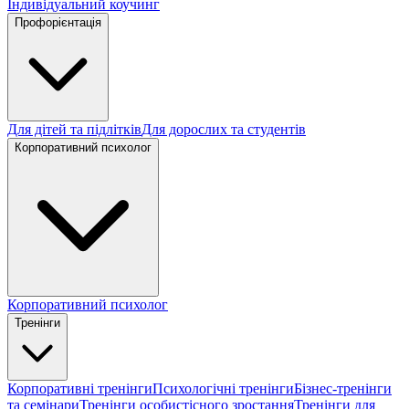
Індивідуальний коучинг
Профорієнтація
Для дітей та підлітків
Для дорослих та студентів
Корпоративний психолог
Корпоративний психолог
Тренінги
Корпоративні тренінги
Психологічні тренінги
Бізнес-тренінги
та семінари
Тренінги особистісного зростання
Тренінги для