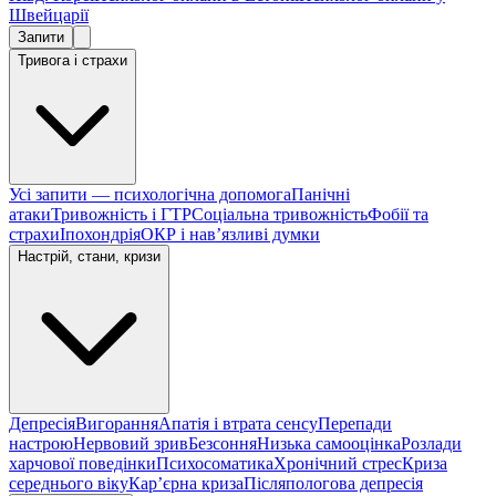
Швейцарії
Запити
Тривога і страхи
Усі запити — психологічна допомога
Панічні
атаки
Тривожність і ГТР
Соціальна тривожність
Фобії та
страхи
Іпохондрія
ОКР і навʼязливі думки
Настрій, стани, кризи
Депресія
Вигорання
Апатія і втрата сенсу
Перепади
настрою
Нервовий зрив
Безсоння
Низька самооцінка
Розлади
харчової поведінки
Психосоматика
Хронічний стрес
Криза
середнього віку
Карʼєрна криза
Післяпологова депресія