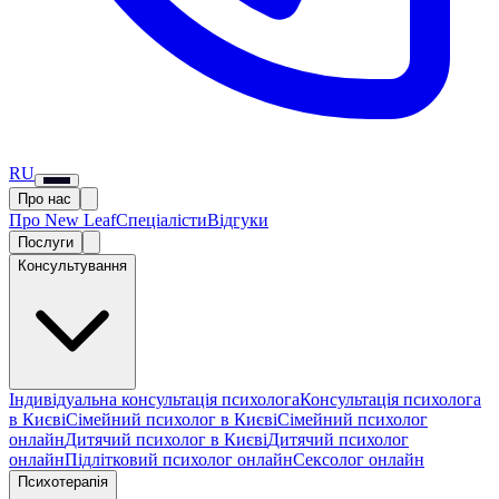
RU
Про нас
Про New Leaf
Спеціалісти
Відгуки
Послуги
Консультування
Індивідуальна консультація психолога
Консультація психолога
в Києві
Сімейний психолог в Києві
Сімейний психолог
онлайн
Дитячий психолог в Києві
Дитячий психолог
онлайн
Підлітковий психолог онлайн
Сексолог онлайн
Психотерапія