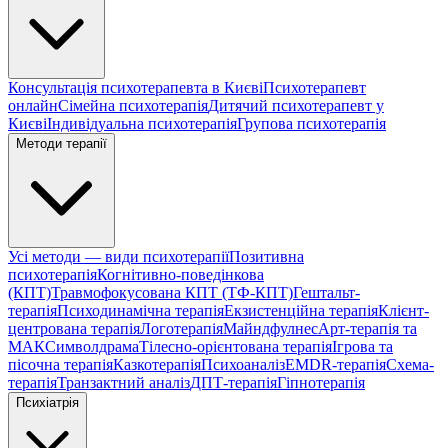
Консультація психотерапевта в Києві
Психотерапевт
онлайн
Сімейна психотерапія
Дитячий психотерапевт у
Києві
Індивідуальна психотерапія
Групова психотерапія
Методи терапії
Усі методи — види психотерапії
Позитивна
психотерапія
Когнітивно-поведінкова
(КПТ)
Травмофокусована КПТ (ТФ-КПТ)
Гештальт-
терапія
Психодинамічна терапія
Екзистенційна терапія
Клієнт-
центрована терапія
Логотерапія
Майндфулнес
Арт-терапія та
МАК
Символдрама
Тілесно-орієнтована терапія
Ігрова та
пісочна терапія
Казкотерапія
Психоаналіз
EMDR-терапія
Схема-
терапія
Транзактний аналіз
ДПТ-терапія
Гіпнотерапія
Психіатрія