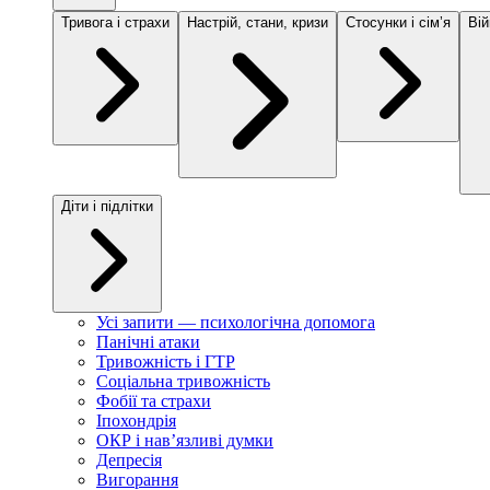
Тривога і страхи
Настрій, стани, кризи
Стосунки і сімʼя
Вій
Діти і підлітки
Усі запити — психологічна допомога
Панічні атаки
Тривожність і ГТР
Соціальна тривожність
Фобії та страхи
Іпохондрія
ОКР і навʼязливі думки
Депресія
Вигорання