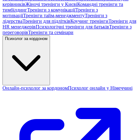
керівників
Жіночі тренінги у Києві
Командні тренінги та
тимбілдинг
Тренінги з комунікації
Тренінги з
мотивації
Тренінги тайм-менеджменту
Тренінги з
лідерства
Тренінги для підлітків
Коучинг тренінги
Тренінги для
HR менеджерів
Психологічні тренінги для батьків
Тренінги з
переговорів
Тренінги та семінари
Психолог за кордоном
Онлайн-психолог за кордоном
Психолог онлайн у Німеччині