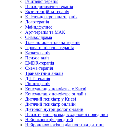
Гештальт-терапія
Психодинамічна терапія
Екзистенційна терапія
Клієнт-центрована терапія
Логотерапія
Майндфулнес
Арт-терапія та МАК
Символдрама
Тілесно-орієнтована терапія
Ігрова та пісочна терапія
Казкотерапія
Психоаналіз
EMDR-терапія
Схема-терапія
Транзактний аналіз
ДПТ-терапія
Гіпнотерапія
Консультація психіатра у Києві
Консультація психіатра онлайн
Дитячий психіатр у Києві
Дитячий психіатр онлайн
Дієтолог-нутриціолог онлайн
Психотерапія розладів харчової поведінки
Нейрокорекція для дітей
Нейропсихологічна діагностика дитини