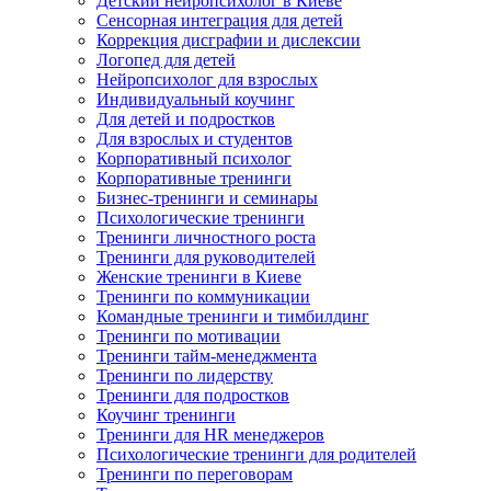
Детский нейропсихолог в Киеве
Сенсорная интеграция для детей
Коррекция дисграфии и дислексии
Логопед для детей
Нейропсихолог для взрослых
Индивидуальный коучинг
Для детей и подростков
Для взрослых и студентов
Корпоративный психолог
Корпоративные тренинги
Бизнес-тренинги и семинары
Психологические тренинги
Тренинги личностного роста
Тренинги для руководителей
Женские тренинги в Киеве
Тренинги по коммуникации
Командные тренинги и тимбилдинг
Тренинги по мотивации
Тренинги тайм-менеджмента
Тренинги по лидерству
Тренинги для подростков
Коучинг тренинги
Тренинги для HR менеджеров
Психологические тренинги для родителей
Тренинги по переговорам