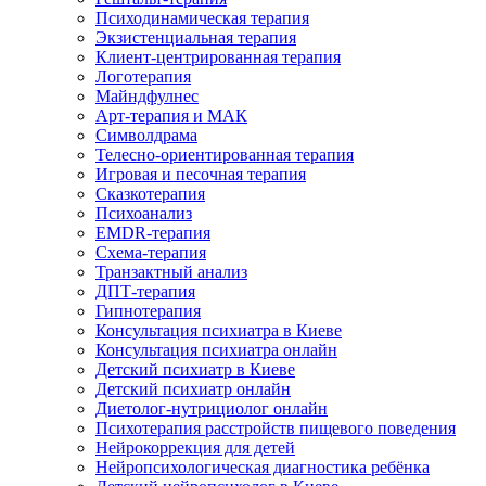
Психодинамическая терапия
Экзистенциальная терапия
Клиент-центрированная терапия
Логотерапия
Майндфулнес
Арт-терапия и МАК
Символдрама
Телесно-ориентированная терапия
Игровая и песочная терапия
Сказкотерапия
Психоанализ
EMDR-терапия
Схема-терапия
Транзактный анализ
ДПТ-терапия
Гипнотерапия
Консультация психиатра в Киеве
Консультация психиатра онлайн
Детский психиатр в Киеве
Детский психиатр онлайн
Диетолог-нутрициолог онлайн
Психотерапия расстройств пищевого поведения
Нейрокоррекция для детей
Нейропсихологическая диагностика ребёнка